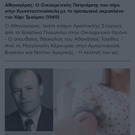
Αθηναγόρας: Ο Οικουμενικός Πατριάρχης που πήγε
στην Κωνσταντινούπολη με το προσωπικό αεροπλάνο
του Χάρι Τρούμαν (1949)
Ο Αθηναγόρας, (κατά κόσμο Αριστοκλής Σπύρου):
από το Βασιλικό Πωγωνίου στον Οικουμενικό Θρόνο
- Ο σπουδαίος δάσκαλός του Αθανάσιος Τασίδης -
Από τη Μητρόπολη Κέρκυρας στην Αρχιεπισκοπή
Βορείου και Νοτίου Αμερικής - Η εκλογή του ως
Οικουμενικού Πατριάρχη και η παρέμβαση του Χάρι
Τρούμαν προς την Τουρκία - Το σημαντικό
εκκλησιαστικό έργο του Αθηναγόρα