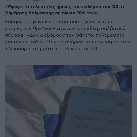
17.05.2022, 18:04
«Έφυγε» ο τελευταίος ήρωας του πολέμου του '40, ο
Δημήτρης Κάλμπαρης σε ηλικία 106 ετών
Έσβησε η «φωνή» που κρατούσε ζωντανές τις
μνήμες των θρυλικών αγώνων στα ελληνοαλβανικά
σύνορα - «Δεν φοβόμουν τον θάνατο, πολεμούσες
για την πατρίδα» έλεγε ο άνδρας που πολέμησε στην
Κλεισούρα, στη μάχη του Υψώματος 731 -
Συγκλονίζουν οι αφηγήσεις του