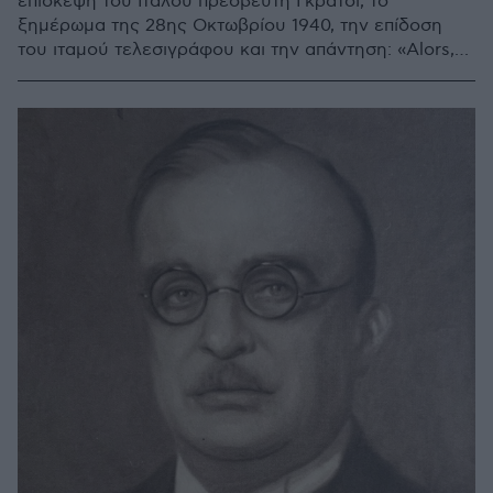
επίσκεψη του Ιταλού πρεσβευτή Γκράτσι, το
ξημέρωμα της 28ης Οκτωβρίου 1940, την επίδoση
του ιταμού τελεσιγράφου και την απάντηση: «Alors,
c’est la guerre»