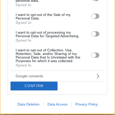
personal data.
grant or deny consent to Google and its third-party tags to
107
29.10.2023, 11:22
Opted In
use your data for below specified purposes in below Google
Πώς και γιατί ηττήθηκαν οι Ιταλοί το 1940;
consent section.
I want to opt-out of the Sale of my
Κατσιμήτρος και Δαβάκης- Η γραμμή Ελαίας-
Personal Data.
Καλαμά- Η ελληνική αντεπίθεση- Η σφοδρή μάχη
Opted In
στην Καστάνιανη Πωγωνίου-Ποιος ήταν ο στρατιώτης
I want to opt-out of processing my
Δημήτριος Τσίπρας που πολέμησε εκεί;
Personal Data for Targeted Advertising.
Opted In
I want to opt-out of Collection, Use,
Retention, Sale, and/or Sharing of my
Personal Data that Is Unrelated with the
Purposes for which it was collected.
Opted In
Google consents
CONFIRM
Data Deletion
Data Access
Privacy Policy