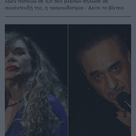
«Δεν πιστεύω σε ό,τι δεν βλέπω» δήλωσε σε
συνέντευξή της, η τραγουδίστρια - Δείτε το βίντεο