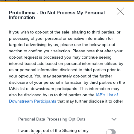
Του προτείνω να μείνει στο εξωτερικό, δήλωσε η
Protothema -
Do Not Process My Personal
τραγουδίστρια
Information
If you wish to opt-out of the sale, sharing to third parties, or
processing of your personal or sensitive information for
targeted advertising by us, please use the below opt-out
section to confirm your selection. Please note that after your
opt-out request is processed you may continue seeing
interest-based ads based on personal information utilized by
us or personal information disclosed to third parties prior to
your opt-out. You may separately opt-out of the further
disclosure of your personal information by third parties on the
IAB’s list of downstream participants. This information may
also be disclosed by us to third parties on the
IAB’s List of
Downstream Participants
that may further disclose it to other
third parties.
Please note that this website/app uses one or more Google
Personal Data Processing Opt Outs
services and may gather and store information including but
not limited to your visit or usage behaviour. You may click to
I want to opt-out of the Sharing of my