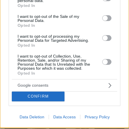
personal data.
grant or deny consent to Google and its third-party tags to
Opted In
use your data for below specified purposes in below Google
consent section.
I want to opt-out of the Sale of my
Personal Data.
Opted In
2
06.03.2024, 15:36
Προσπάθησα να επισκεφτώ τον Γιώργο Μαρίνο, αλλά
I want to opt-out of processing my
δεν μου είπαν που και πώς, λέει η Ελένη Δήμου
Personal Data for Targeted Advertising.
Opted In
Δεν τα κατάφερα και το ήθελα πολύ, πρόσθεσε -
Δείτε το βίντεο
I want to opt-out of Collection, Use,
Retention, Sale, and/or Sharing of my
Personal Data that Is Unrelated with the
Purposes for which it was collected.
Opted In
Google consents
CONFIRM
Data Deletion
Data Access
Privacy Policy