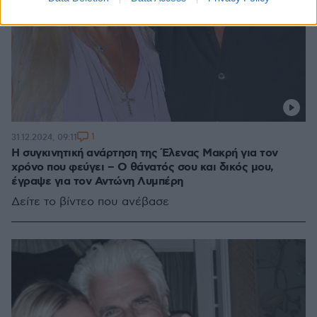
1
31.12.2024, 09:11
Η συγκινητική ανάρτηση της Έλενας Μακρή για τον
χρόνο που φεύγει – Ο θάνατός σου και δικός μου,
έγραψε για τον Αντώνη Λυμπέρη
Δείτε το βίντεο που ανέβασε