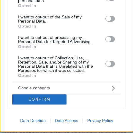
personal data.
grant or deny consent to Google and its third-party tags to
Opted In
use your data for below specified purposes in below Google
consent section.
I want to opt-out of the Sale of my
Personal Data.
Opted In
I want to opt-out of processing my
Personal Data for Targeted Advertising.
Opted In
I want to opt-out of Collection, Use,
Retention, Sale, and/or Sharing of my
Personal Data that Is Unrelated with the
Purposes for which it was collected.
Opted In
Google consents
CONFIRM
3
03.11.2023, 18:35
Το Ισραήλ καλεί τους πολίτες του να ξανασκεφτούν τα
ταξίδια στο εξωτερικό
Data Deletion
Data Access
Privacy Policy
Ανησυχία για την αύξηση της εχθρότητας απέναντι
στους Ισραηλινούς λόγω της εν εξελίξει σύγκρουσης