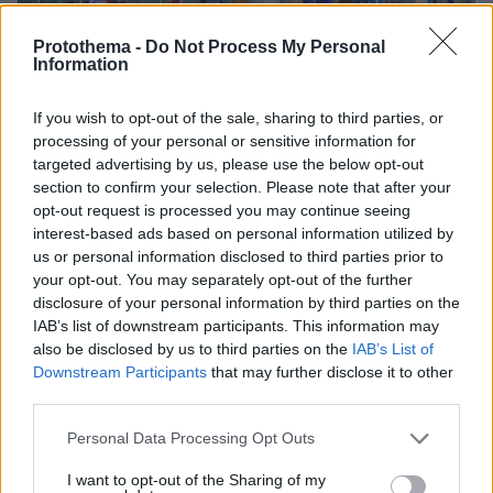
Protothema -
Do Not Process My Personal
Information
If you wish to opt-out of the sale, sharing to third parties, or
processing of your personal or sensitive information for
targeted advertising by us, please use the below opt-out
section to confirm your selection. Please note that after your
opt-out request is processed you may continue seeing
interest-based ads based on personal information utilized by
us or personal information disclosed to third parties prior to
62
16.06.2024, 08:27
your opt-out. You may separately opt-out of the further
Ευρώπη ξανακοιτούν οι Έλληνες για διακοπές
disclosure of your personal information by third parties on the
Ταξιδεύουμε ξανά μετά την πανδημία - Κάθε πότε
IAB’s list of downstream participants. This information may
ταξιδεύουν οι Έλληνες
also be disclosed by us to third parties on the
IAB’s List of
Downstream Participants
that may further disclose it to other
third parties.
Please note that this website/app uses one or more Google
Personal Data Processing Opt Outs
services and may gather and store information including but
not limited to your visit or usage behaviour. You may click to
I want to opt-out of the Sharing of my