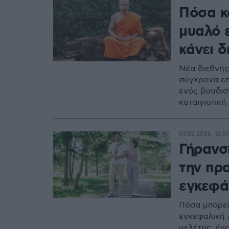
Πόσα κ
μυαλό 
κάνει δ
Νέα διεθνής
σύγχρονα επ
ενός βουδιστ
καταιγιστική
07.02.2026, 12:01
Γήρανσ
την πρα
εγκεφά
Πόσα μπορεί
εγκεφαλική 
μελέτης, έν