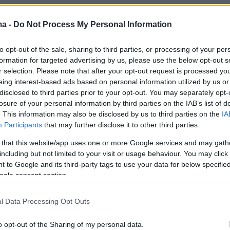
 σύγχρονο κόσμο να γίνεται αντιληπτό ως προσόν,
ma -
Do Not Process My Personal Information
ιδικοί υποστηρίζουν ότι κάνει περισσότερο κακό παρά
αγωνιστής της βλάβης, ο εγκέφαλος
to opt-out of the sale, sharing to third parties, or processing of your per
formation for targeted advertising by us, please use the below opt-out s
r selection. Please note that after your opt-out request is processed y
eing interest-based ads based on personal information utilized by us or
παυση: Το βότανο που
disclosed to third parties prior to your opt-out. You may separately opt-
losure of your personal information by third parties on the IAB’s list of
ίζει από τις εξάψεις – Ρίχνει
. This information may also be disclosed by us to third parties on the
IA
ο και χοληστερόλη
Participants
that may further disclose it to other third parties.
 that this website/app uses one or more Google services and may gath
 άρωμα και χαρακτηριστική γεύση. «Ντύνει» διάφορα
including but not limited to your visit or usage behaviour. You may click 
κρύβει» μοναδικά οφέλη για την υγεία. Ανακαλύψτε
 to Google and its third-party tags to use your data for below specifi
αυματουργό βότανο και βάλτε το στη διατροφή σας
ogle consent section.
l Data Processing Opt Outs
Αλτσχάιμερ: Καινοτόμος
o opt-out of the Sharing of my personal data.