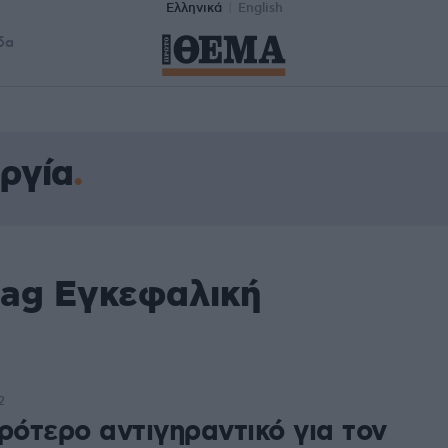
Ελληνικά
English
δα
ργία
tag Εγκεφαλική
2
ρότερο αντιγηραντικό για τον