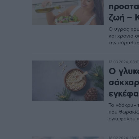
προστατ
ζωή – 
Ο υγρός χρυ
και χρόνια 
την εύρυθμη
13.03.2024, 08:0
Ο γλυκ
σάκχαρο
εγκέφα
Το «δάκρυ» 
που θωρακίζ
εγκεφάλου κ
16.02.2024, 18:0