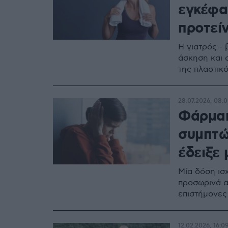
εγκέφα
προτείν
Η γιατρός - 
άσκηση και 
της πλαστικ
28.07.2026, 08:0
Φάρμακ
συμπτώ
έδειξε 
Μία δόση ισ
προσωρινά α
επιστήμονες
12.02.2026, 16:0