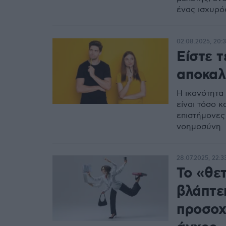
ένας ισχυρό
02.08.2025, 20:3
Είστε τ
αποκαλ
Η ικανότητα
είναι τόσο 
επιστήμονες
νοημοσύνη
28.07.2025, 22:3
Το «θε
βλάπτε
προσοχή