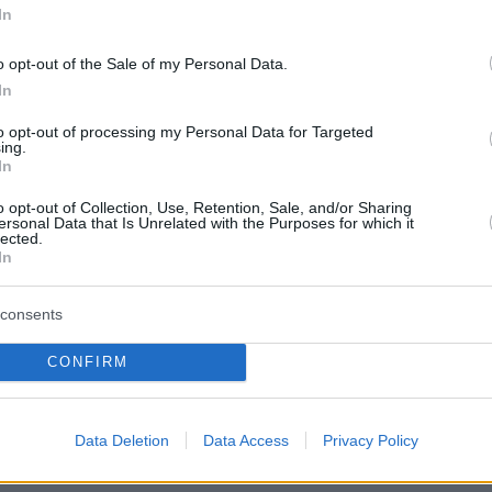
 αίματος την ανιχνεύει
In
ς – Γιατί οι γυναίκες
o opt-out of the Sale of my Personal Data.
νται περισσότερο
In
είχνει ότι δύο αιματολογικοί βιοδείκτες υπόσχονται
to opt-out of processing my Personal Data for Targeted
ing.
ν στην πρώιμη διάγνωση της νόσου Αλτσχάιμερ -
In
α ευρήματα αφορούν περισσότερο στις γυναίκες;
o opt-out of Collection, Use, Retention, Sale, and/or Sharing
ersonal Data that Is Unrelated with the Purposes for which it
lected.
In
 κίνηση που χαρίζει μυαλό
 και δυναμώνει τη σκέψη
consents
κολη και καθημερινή δραστηριότητα μπορεί να
CONFIRM
 τη γνωστική εξασθένηση χωρίς απαραίτητα να
 πολύ!
Data Deletion
Data Access
Privacy Policy
2