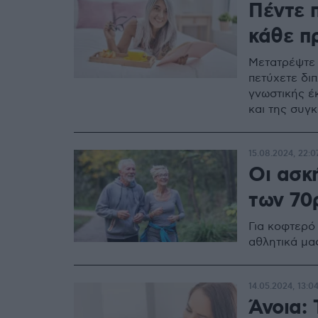
Πέντε 
κάθε π
Μετατρέψτε 
πετύχετε δι
γνωστικής έ
και της συγ
15.08.2024, 22:0
Οι ασκ
των 70
Για κοφτερό
αθλητικά μα
14.05.2024, 13:0
Άνοια: 