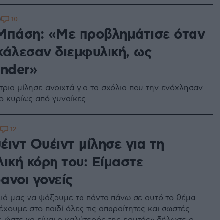
10
9
Μπάση: «Με προβλημάτισε όταν
κάλεσαν διεμφυλική, ως
ender»
τρια μίλησε ανοιχτά για τα σχόλια που την ενόχλησαν
υο κυρίως από γυναίκες
12
1
ιντ Ουέιντ μίλησε για τη
ική κόρη του: Είμαστε
ανοι γονείς
ιά μας να ψάξουμε τα πάντα πάνω σε αυτό το θέμα
έχουμε στο παιδί όλες τις απαραίτητες και σωστές
 ώστε να είναι ο καλύτερός της εαυτός» δήλωσε ο