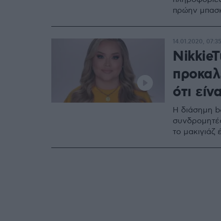
πρώην μπασ
14.01.2020, 07:3
NikkieT
προκαλ
ότι είν
Η διάσημη b
συνδρομητές
το μακιγιάζ