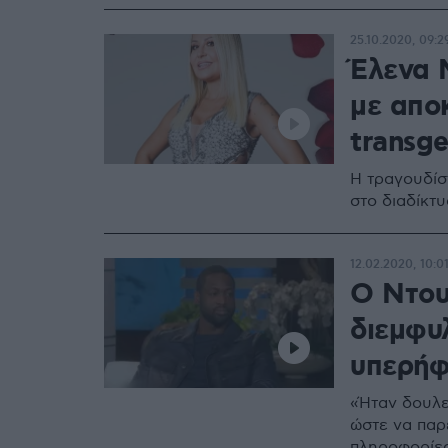
25.10.2020, 09:2
Έλενα 
με απο
transg
Η τραγουδίσ
στο διαδίκτ
12.02.2020, 10:0
Ο Ντουέ
διεμφυλ
υπερήφ
«Ήταν δουλε
ώστε να παρ
πληροφορίες