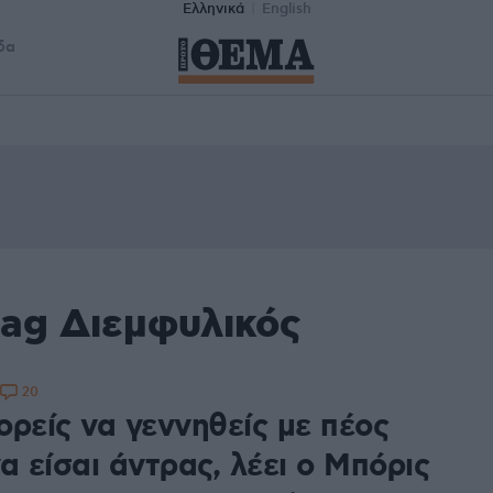
Ελληνικά
English
δα
tag Διεμφυλικός
20
ορείς να γεννηθείς με πέος
α είσαι άντρας, λέει ο Μπόρις