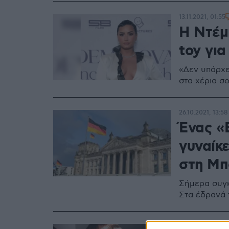
13.11.2021, 01:55
Η Ντέμ
toy για
«Δεν υπάρχε
στα χέρια σ
26.10.2021, 13:58
Ένας «Β
γυναίκ
στη Μπ
Σήμερα συγκ
Στα έδρανά 
14.08.2021, 12:0