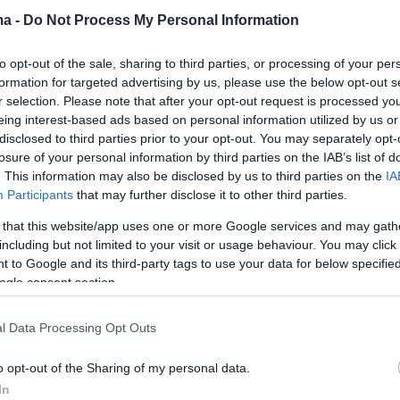
 Η 19χρονη κόρη του έκανε
ma -
Do Not Process My Personal Information
 out ως non-binary - Πλέον
to opt-out of the sale, sharing to third parties, or processing of your per
ται Στίβι
formation for targeted advertising by us, please use the below opt-out s
r selection. Please note that after your opt-out request is processed y
eing interest-based ads based on personal information utilized by us or
 μεταμόρφωσή της με την πάροδο του χρόνου και
disclosed to third parties prior to your opt-out. You may separately opt-
έλει να της απευθύνονται με την αντωνυμία «αυτοί»
losure of your personal information by third parties on the IAB’s list of
. This information may also be disclosed by us to third parties on the
IA
Participants
that may further disclose it to other third parties.
68
5
έιτζ: Ο τρανς ηθοποιός ποζάρει
 that this website/app uses one or more Google services and may gath
including but not limited to your visit or usage behaviour. You may click 
λαστός με το πρώτο του
 to Google and its third-party tags to use your data for below specifi
ό μαγιό στο Instagram
ogle consent section.
 συνέντευξη ο 34χρονος μίλησε για τη θεαματική
l Data Processing Opt Outs
υ είχε στην ψυχολογία του η αφαίρεση των μαστών
λλαξε τη ζωή» είχε πει χαρακτηριστικά
o opt-out of the Sharing of my personal data.
In