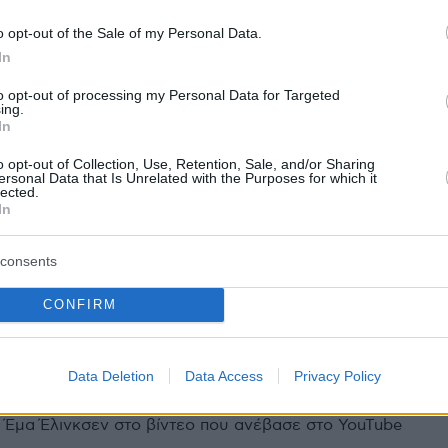
56
o opt-out of the Sale of my Personal Data.
Πέιτζ: Η αφαίρεση του στήθους
In
αξε τη ζωή, λέει ο τρανς
to opt-out of processing my Personal Data for Targeted
ing.
ός
In
νημένος για την ευτυχία που νιώθει όταν βγαίνει από
o opt-out of Collection, Use, Retention, Sale, and/or Sharing
ersonal Data that Is Unrelated with the Purposes for which it
οράει μόνο μια πετσέτα γύρω απο τη μέση και βλέπει
lected.
η το νέο του σώμα
In
consents
32
ίδα καλλονή εξομολογείται: Με
CONFIRM
ούν ψεύτρα όταν τους λέω ότι
ransgender
Data Deletion
Data Access
Privacy Policy
κάποιος διεμφυλικός δεν είναι look, τονίζει η
 Έμα Έλινκσεν στο βίντεο που ανέβασε στο YouTube