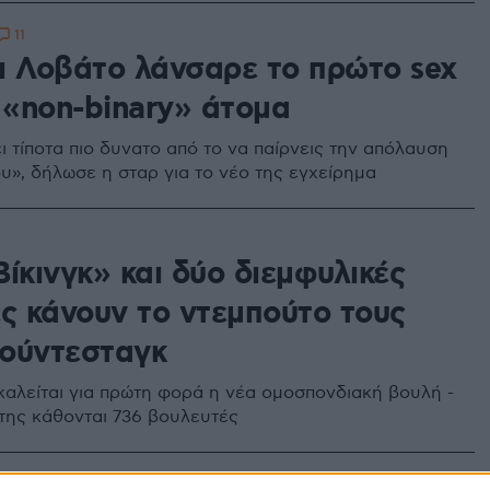
11
ι Λοβάτο λάνσαρε το πρώτο sex
 «non-binary» άτομα
ι τίποτα πιο δυνατο από το να παίρνεις την απόλαυση
ου», δήλωσε η σταρ για το νέο της εγχείρημα
ίκινγκ» και δύο διεμφυλικές
ες κάνουν το ντεμπούτο τους
ούντεσταγκ
αλείται για πρώτη φορά η νέα ομοσπονδιακή βουλή -
της κάθονται 736 βουλευτές
43
0