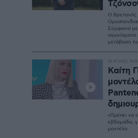
Τζόνσον
Ο Βρετανός 
Ομοσπονδιακ
Σύμφωνα με τ
αγωνίσματα 
μετάβαση έω
28.01.2022, 10:0
Καίτη Γ
μοντέλο
Panten
δημιου
«Πρέπει να α
εβδομάδα, γ
μοντέλο