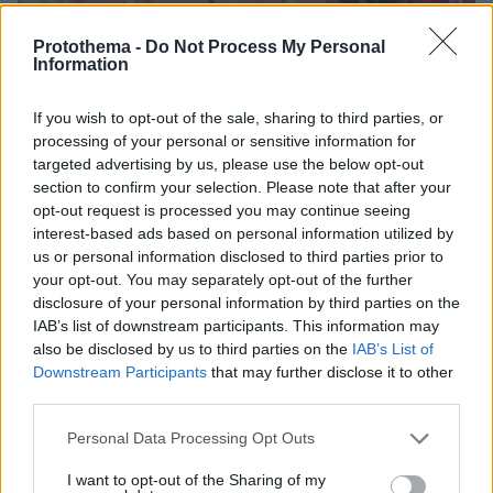
Protothema -
Do Not Process My Personal
Information
If you wish to opt-out of the sale, sharing to third parties, or
processing of your personal or sensitive information for
targeted advertising by us, please use the below opt-out
section to confirm your selection. Please note that after your
opt-out request is processed you may continue seeing
26.01.2022, 08:06
interest-based ads based on personal information utilized by
Μαλλιά-κουβάρια για το σποτ της Pantene
us or personal information disclosed to third parties prior to
your opt-out. You may separately opt-out of the further
disclosure of your personal information by third parties on the
IAB’s list of downstream participants. This information may
also be disclosed by us to third parties on the
IAB’s List of
Downstream Participants
that may further disclose it to other
third parties.
Please note that this website/app uses one or more Google
Personal Data Processing Opt Outs
services and may gather and store information including but
not limited to your visit or usage behaviour. You may click to
I want to opt-out of the Sharing of my