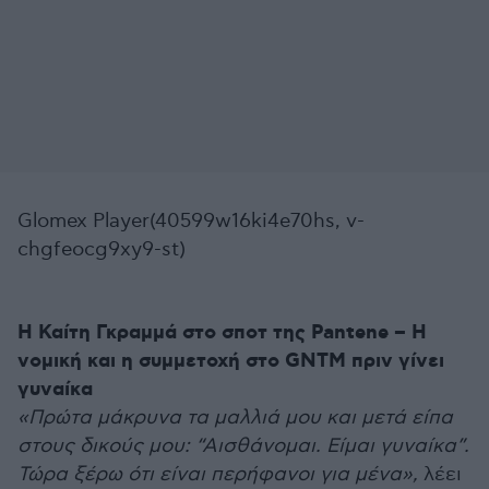
Glomex Player(40599w16ki4e70hs, v-
chgfeocg9xy9-st)
Η Καίτη Γκραμμά στο σποτ της Pantene – Η
νομική και η συμμετοχή στο GNTM πριν γίνει
γυναίκα
«Πρώτα μάκρυνα τα μαλλιά μου και μετά είπα
στους δικούς μου: “Αισθάνομαι. Είμαι γυναίκα”.
Τώρα ξέρω ότι είναι περήφανοι για μένα»,
λέει