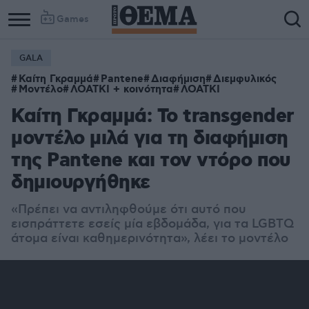
Games
GALA
Καίτη Γκραμμά
Pantene
Διαφήμιση
Διεμφυλικός
Μοντέλο
ΛΟΑΤΚΙ + κοινότητα
ΛΟΑΤΚΙ
Καίτη Γκραμμά: Το transgender
μοντέλο μιλά για τη διαφήμιση
της Pantene και τον ντόρο που
δημιουργήθηκε
«Πρέπει να αντιληφθούμε ότι αυτό που
εισπράττετε εσείς μία εβδομάδα, για τα LGBTQ
άτομα είναι καθημερινότητα», λέει το μοντέλο