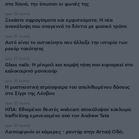
στα Χανιά, την έσωσαν οι φωνές της
πριν 25 λεπτά
Ξεχάστε σφραγίσματα και εμφυτεύματα: Η νέα
ανακάλυψη που αναγεννά τα δόντια με φυσικό τρόπο
πριν 27 λεπτά
Αυτό είναι το αυτοκίνητο που άλλαξε την ιστορία των
ρεκόρ ταχύτητας
πριν 27 λεπτά
Glass nails: Η μίνιμαλ και κομψή τάση που κυριαρχεί στο
καλοκαιρινό μανικιούρ
πριν 31 λεπτά
Η μυστικιστική ατμόσφαιρα του απολιθωμένου δάσους
στο Σίγρι της Λέσβου
πριν 37 λεπτά
ΗΠΑ: Εθισμένοι θεατές webcam αποκάλυψαν κύκλωμα
trafficking εμπνευσμένο από τον Andrew Tate
πριν 37 λεπτά
Λειτουργούν οι κάμερες - ραντάρ στην Αττική Οδό;