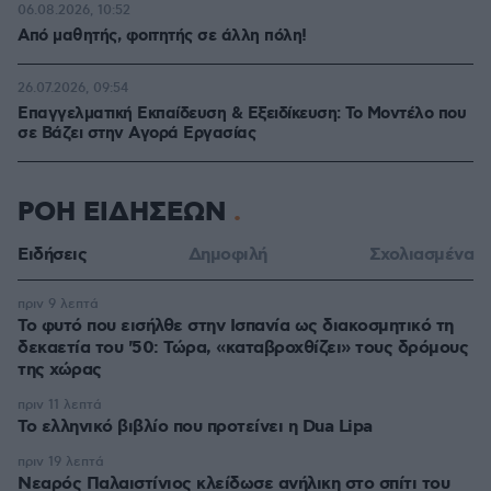
06.08.2026, 10:52
Από μαθητής, φοιτητής σε άλλη πόλη!
26.07.2026, 09:54
Επαγγελματική Εκπαίδευση & Εξειδίκευση: Το Mοντέλο που
σε Bάζει στην Aγορά Eργασίας
ΡΟΗ ΕΙΔΗΣΕΩΝ
Ειδήσεις
Δημοφιλή
Σχολιασμένα
πριν 9 λεπτά
Το φυτό που εισήλθε στην Ισπανία ως διακοσμητικό τη
δεκαετία του '50: Τώρα, «καταβροχθίζει» τους δρόμους
της χώρας
πριν 11 λεπτά
Το ελληνικό βιβλίο που προτείνει η Dua Lipa
πριν 19 λεπτά
Νεαρός Παλαιστίνιος κλείδωσε ανήλικη στο σπίτι του