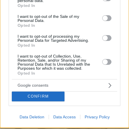
personal data.
grant or deny consent to Google and its third-party tags to
Opted In
use your data for below specified purposes in below Google
consent section.
I want to opt-out of the Sale of my
Personal Data.
Opted In
I want to opt-out of processing my
Personal Data for Targeted Advertising.
Opted In
I want to opt-out of Collection, Use,
Retention, Sale, and/or Sharing of my
Personal Data that Is Unrelated with the
Purposes for which it was collected.
Opted In
15.11.2018, 19:37
Καίτη Γκραμμά: To transgender μοντέλο στην πρώτη του
Google consents
συνέντευξη ως γυναίκα
CONFIRM
Thema Insights
Data Deletion
Data Access
Privacy Policy