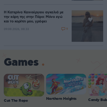
Η Κατερίνα Καινούργιου αγκαλιά με
την κόρη της στην Πάρο: Μόνο εγώ
και το κορίτσι μου, γράφει
9
09.08.2026, 08:33
Games
Northern Heights
Candy Bub
Cut The Rope