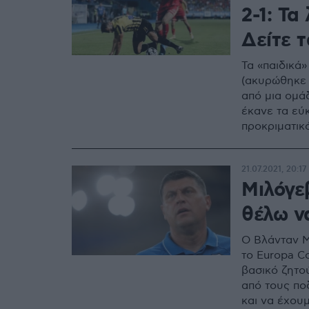
2-1: Τα
Δείτε τ
Τα «παιδικά»
(ακυρώθηκε 
από μια ομά
έκανε τα εύ
προκριματικ
Ανσαριφάρντ
ντεμπούτο γ
21.07.2021, 20:17
Μιλόγεβ
θέλω ν
Ο Βλάνταν Μ
το Europa Co
βασικό ζητο
από τους πο
και να έχου