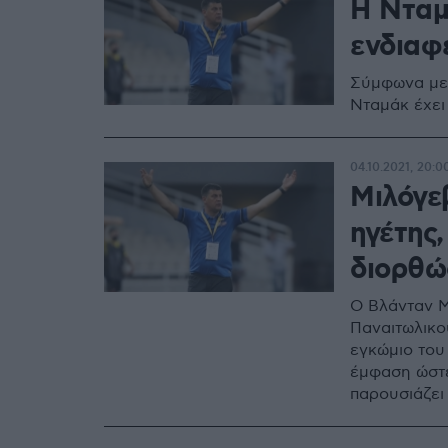
Η Νταμ
ενδιαφέ
Σύμφωνα με
Νταμάκ έχει
04.10.2021, 20:0
Μιλόγεβ
ηγέτης,
διορθώ
Ο Βλάνταν Μ
Παναιτωλικο
εγκώμιο του 
έμφαση ώστε
παρουσιάζει 