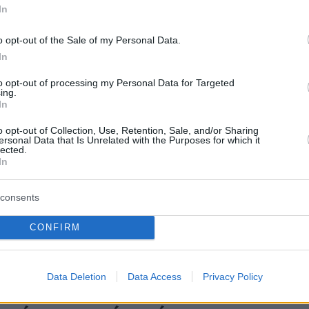
αρουσία Μελισσανίδη το δείπνο
In
όγεβιτς στους παίκτες
o opt-out of the Sale of my Personal Data.
ς Τετάρτης ο τεχνικός της ΑΕΚ έκανε το δείπνο στους
In
τον διοικητικό ηγέτη της Ένωσης να δίνει το «παρών»
to opt-out of processing my Personal Data for Targeted
ing.
In
ιτς: «Εχουμε παίκτες με
o opt-out of Collection, Use, Retention, Sale, and/or Sharing
ersonal Data that Is Unrelated with the Purposes for which it
lected.
τα»
In
ς ΑΕΚ έπλεξε το εγκώμιο των ποδοσφαιριστών του
consents
της Ενωσης επί του Ιωνικού
CONFIRM
1
0
α… έψαλλε στους παίκτες του ο
Data Deletion
Data Access
Privacy Policy
ιτς - «Τόσα χρόνια φταίνε οι