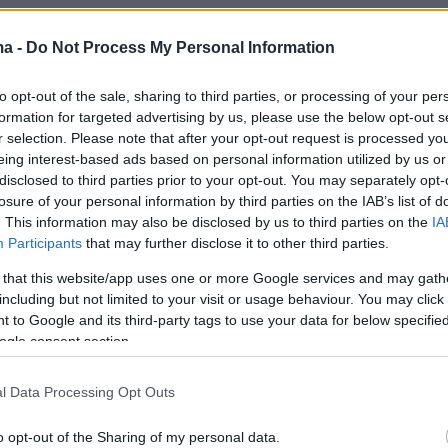
βιτς: «Πρέπει να ξεχάσουμε τον
ma -
Do Not Process My Personal Information
.»
to opt-out of the sale, sharing to third parties, or processing of your per
ζεται η ΑΕΚ επεσήμανε ο Βλάνταν Μιλόγεβιτς σε
formation for targeted advertising by us, please use the below opt-out s
υ για τον αυριανό αγώνα της Super League 1 στο
r selection. Please note that after your opt-out request is processed y
eing interest-based ads based on personal information utilized by us or
disclosed to third parties prior to your opt-out. You may separately opt-
losure of your personal information by third parties on the IAB’s list of
. This information may also be disclosed by us to third parties on the
IA
ιτς: «Ξέρουμε τι σημαίνει το
Participants
that may further disclose it to other third parties.
ι με τον ΠΑΟΚ»
 that this website/app uses one or more Google services and may gath
including but not limited to your visit or usage behaviour. You may click 
κτήρισε τη νίκη της ομάδας βάσει της εικόνας του
 to Google and its third-party tags to use your data for below specifi
ogle consent section.
άνταν Μιλόγεβιτς, ο οποίος μεταξύ άλλων
και στο ντέρμπι με τον ΠΑΟΚ
l Data Processing Opt Outs
o opt-out of the Sharing of my personal data.