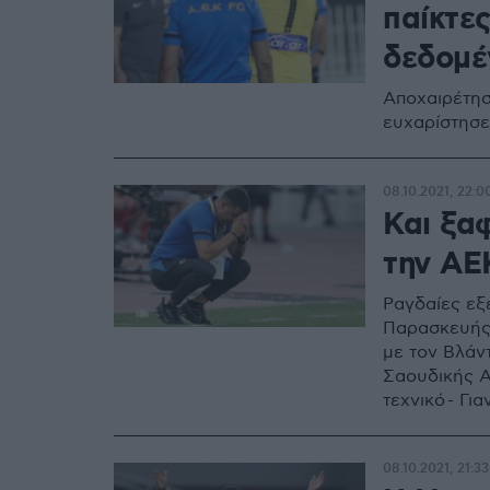
παίκτες
δεδομέ
Αποχαιρέτησ
ευχαρίστησε
08.10.2021, 22:0
Και ξαφ
την ΑΕ
Ραγδαίες εξ
Παρασκευής 
με τον Βλάντ
Σαουδικής Α
τεχνικό - Γ
για τη διαδο
08.10.2021, 21:33