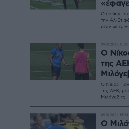
«έφαγε
O πρώην τεχ
την Αλ-Ετιφ
στον «κιτρι
09.10.2021, 15:35
Ο Νίκο
της ΑΕΚ
Μιλόγε
Ο Νίκος Παν
της ΑΕΚ, μέ
Μιλόγεβιτς
09.10.2021, 15:24
Ο Μιλό