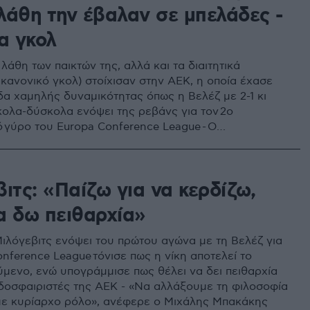
 λάθη την έβαλαν σε μπελάδες -
α γκολ
 λάθη των παικτών της, αλλά και τα διαιτητικά
κανονικό γκολ) στοίχισαν στην ΑΕΚ, η οποία έχασε
δα χαμηλής δυναμικότητας όπως η Βελέζ με 2-1 κι
κολα-δύσκολα ενόψει της ρεβάνς για τον 2ο
ό γύρο του Europa Conference League - Ο
 το γκολ της Ενωσης, δοκάρι ο Τζαβέλλας,
ια Αραούχο, Λε Ταλέκ
ιτς: «Παίζω για να κερδίζω,
α δω πειθαρχία»
ιλόγεβιτς ενόψει του πρώτου αγώνα με τη Βελέζ για
nference League τόνισε πως η νίκη αποτελεί το
ύμενο, ενώ υπογράμμισε πως θέλει να δει πειθαρχία
δοσφαιριστές της ΑΕΚ - «Να αλλάξουμε τη φιλοσοφία
με κυρίαρχο ρόλο», ανέφερε ο Μιχάλης Μπακάκης