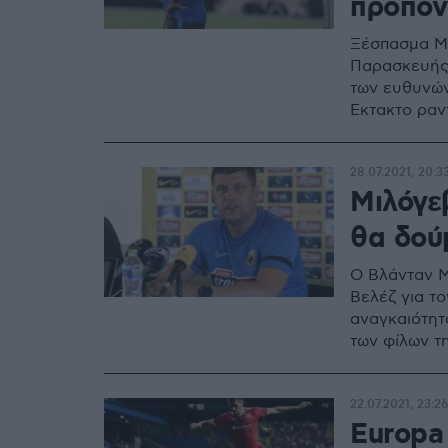
προπονη
Ξέσπασμα Μι
Παρασκευής,
των ευθυνών
Έκτακτο ραν
28.07.2021, 20:3
Μιλόγε
θα δού
Ο Βλάνταν Μ
Βελέζ για τ
αναγκαιότητ
των φίλων τ
22.07.2021, 23:26
Europa