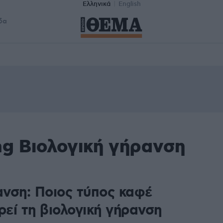
Ελληνικά
English
δα
ag Βιολογική γήρανση
ανση: Ποιος τύπος καφέ
εί τη βιολογική γήρανση