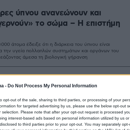
ρες ύπνου ανανεώνουν και
γερνούν» το σώμα – Η επιστήμη
000 άτομα έδειξε ότι η διάρκεια του ύπνου είναι
ια την υγεία πολλαπλών συστημάτων και οργάνων του
εάζοντας άμεσα τη βιολογική γήρανση
λιο που καθυστερεί τη γήρανση
ma -
Do Not Process My Personal Information
χρονους – Τι κάνει στο
to opt-out of the sale, sharing to third parties, or processing of your per
ιητικό σύστημα
formation for targeted advertising by us, please use the below opt-out s
r selection. Please note that after your opt-out request is processed y
 φαίνεται να επηρεάζει βασικούς βιολογικούς δείκτες
eing interest-based ads based on personal information utilized by us or
οσφέροντας οφέλη που διαρκούν στον χρόνο
disclosed to third parties prior to your opt-out. You may separately opt-