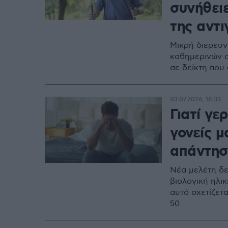
συνήθει
της αντ
Μικρή διερευν
καθημερινών σ
σε δείκτη που
03.07.2026, 18:33
Γιατί γε
γονείς μ
απάντησ
Νέα μελέτη δε
βιολογική ηλι
αυτό σχετίζετα
50