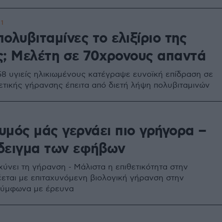
1
 πολυβιταμίνες το ελιξίριο της
ς; Mελέτη σε 70χρονους απαντά
8 υγιείς ηλικιωμένους κατέγραψε ευνοϊκή επίδραση σε
νετικής γήρανσης έπειτα από διετή λήψη πολυβιταμινών
θυμός μάς γερνάει πιο γρήγορα –
δειγμα των εφήβων
χύνει τη γήρανση - Μάλιστα η επιθετικότητα στην
εται με επιταχυνόμενη βιολογική γήρανση στην
σύμφωνα με έρευνα