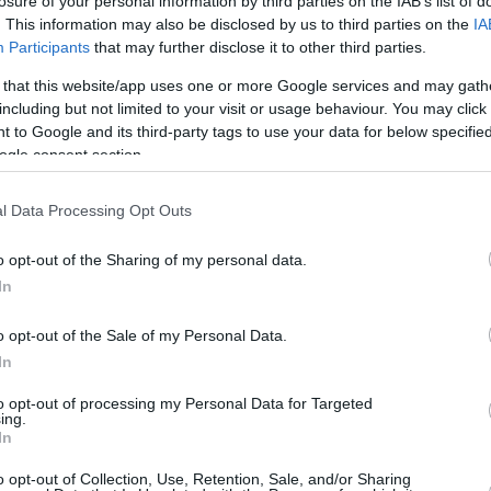
losure of your personal information by third parties on the IAB’s list of
. This information may also be disclosed by us to third parties on the
IA
Participants
that may further disclose it to other third parties.
ιστη δραστηριότητα που μας
 that this website/app uses one or more Google services and may gath
ους – Αποτελεσματική όσο και η
including but not limited to your visit or usage behaviour. You may click 
 to Google and its third-party tags to use your data for below specifi
ogle consent section.
, ένα βιβλίο, ένα τραγούδι ή μια μέρα στο μουσείο
l Data Processing Opt Outs
 ενισχύσουν την υγεία και να δράσουν αντιγηραντικά
o opt-out of the Sharing of my personal data.
In
ναι οι τοξικές σχέσεις που μας
o opt-out of the Sale of my Personal Data.
 πριν την ώρα μας
In
χνει ότι οι τοξικές σχέσεις, ιδιαίτερα με μέλη της
to opt-out of processing my Personal Data for Targeted
αι συναδέλφους, μπορεί να επιταχύνουν τη βιολογική
ing.
In
νοντας τη φλεγμονή, το στρες και τον κίνδυνο χρόνιων
o opt-out of Collection, Use, Retention, Sale, and/or Sharing