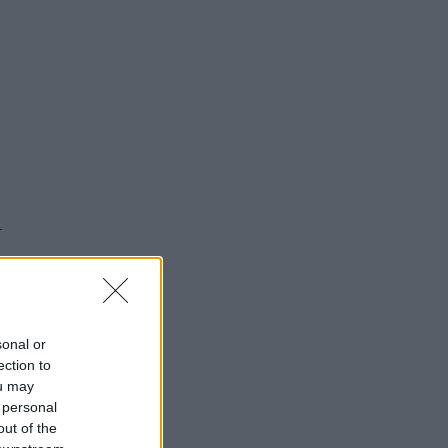
sonal or
ection to
ou may
 personal
out of the