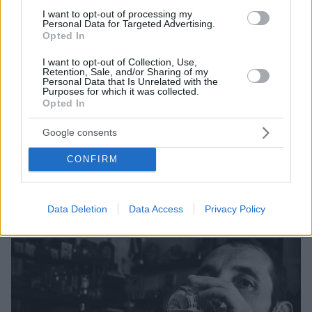
I want to opt-out of processing my
Personal Data for Targeted Advertising.
Opted In
I want to opt-out of Collection, Use,
Retention, Sale, and/or Sharing of my
Personal Data that Is Unrelated with the
Purposes for which it was collected.
Opted In
28.07.2021, 06:11
Google consents
Το Athens Photo World επιστρέφει με δύο
ενδιαφέρουσες εκθέσεις
CONFIRM
Θα φιλοξενηθούν από την 1η Αυγούστου έως τις 14
Σεπτεμβρίου στο Κέντρο Πολιτισμού Ίδρυμα Σταύρος
Νιάρχος
Data Deletion
Data Access
Privacy Policy