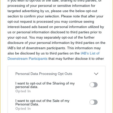
If you wish to opt-out of the sale, sharing to third parties, or
Athens Photo World: Με ενδιαφέρουσες εκθέσεις και
processing of your personal or sensitive information for
διαγωνισμούς επιστρέφει η φωτογραφική διοργάνωση
targeted advertising by us, please use the below opt-out
section to confirm your selection. Please note that after your
Στοχεύει στην ανάδειξη της δουλειάς των
opt-out request is processed you may continue seeing
φωτορεπόρτερ και της συνεισφοράς τους στη
interest-based ads based on personal information utilized by
διαμόρφωση της εικόνας του κόσμου μας - Δείτε
us or personal information disclosed to third parties prior to
εικόνες
your opt-out. You may separately opt-out of the further
disclosure of your personal information by third parties on the
IAB’s list of downstream participants. This information may
also be disclosed by us to third parties on the
IAB’s List of
Downstream Participants
that may further disclose it to other
third parties.
Please note that this website/app uses one or more Google
Personal Data Processing Opt Outs
services and may gather and store information including but
not limited to your visit or usage behaviour. You may click to
I want to opt-out of the Sharing of my
personal data.
grant or deny consent to Google and its third-party tags to
Opted In
use your data for below specified purposes in below Google
consent section.
I want to opt-out of the Sale of my
Personal Data.
Opted In