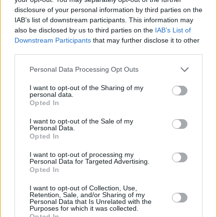
disclosure of your personal information by third parties on the
IAB’s list of downstream participants. This information may
also be disclosed by us to third parties on the
IAB’s List of
Downstream Participants
that may further disclose it to other
third parties.
Please note that this website/app uses one or more Google
Personal Data Processing Opt Outs
services and may gather and store information including but
not limited to your visit or usage behaviour. You may click to
I want to opt-out of the Sharing of my
personal data.
grant or deny consent to Google and its third-party tags to
Opted In
use your data for below specified purposes in below Google
consent section.
I want to opt-out of the Sale of my
Personal Data.
Opted In
I want to opt-out of processing my
Personal Data for Targeted Advertising.
Opted In
I want to opt-out of Collection, Use,
Retention, Sale, and/or Sharing of my
Personal Data that Is Unrelated with the
Purposes for which it was collected.
29.05.2025, 13:10
Opted In