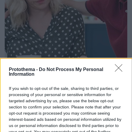
Protothema -
Do Not Process My Personal
Information
08.08.2025, 17:02
Ποιοι είναι οι «αφανείς» φροντιστές που σηκώνουν
If you wish to opt-out of the sale, sharing to third parties, or
μεγάλο βάρος, με τεράστιο ψυχικό κόστος
processing of your personal or sensitive information for
Ασήκωτο είναι το βάρος που σηκώνουν οι νέοι
targeted advertising by us, please use the below opt-out
ηλικιακά φροντιστές, ειδικά όσον αφορά την ψυχική
section to confirm your selection. Please note that after your
τους υγεία και τις ευκαιρίες για εκπαίδευση και
opt-out request is processed you may continue seeing
οικονομική ανεξαρτησία
interest-based ads based on personal information utilized by
us or personal information disclosed to third parties prior to
your opt-out. You may separately opt-out of the further