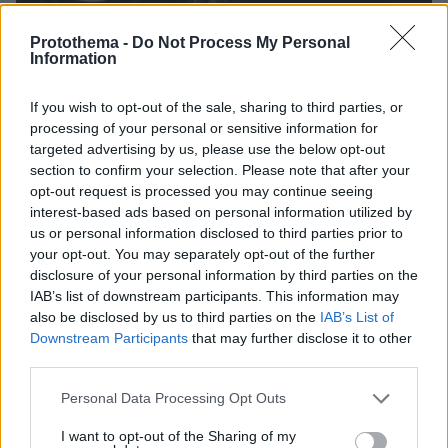
Protothema -
Do Not Process My Personal
Information
If you wish to opt-out of the sale, sharing to third parties, or
processing of your personal or sensitive information for
targeted advertising by us, please use the below opt-out
section to confirm your selection. Please note that after your
1
23.02.2023, 13:14
opt-out request is processed you may continue seeing
Η Δόμνα Μιχαηλίδου εξηγεί τι είναι ο θεσμός της
interest-based ads based on personal information utilized by
επαγγελματικής αναδοχής για τα παιδιά ΑμΕΑ
us or personal information disclosed to third parties prior to
your opt-out. You may separately opt-out of the further
Σε λιγότερο από τέσσερα χρόνια βγήλαν 1.120 παιδιά
disclosure of your personal information by third parties on the
από τα ιδρύματα και υπερδιπλασιάστηκε ο αριθμός
IAB’s list of downstream participants. This information may
των αναδοχών
also be disclosed by us to third parties on the
IAB’s List of
Downstream Participants
that may further disclose it to other
third parties.
Please note that this website/app uses one or more Google
Personal Data Processing Opt Outs
services and may gather and store information including but
not limited to your visit or usage behaviour. You may click to
I want to opt-out of the Sharing of my