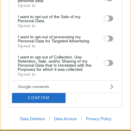
personal data.
grant or deny consent to Google and its third-party tags to
Opted In
use your data for below specified purposes in below Google
consent section.
I want to opt-out of the Sale of my
Personal Data.
Opted In
I want to opt-out of processing my
Personal Data for Targeted Advertising.
Opted In
I want to opt-out of Collection, Use,
Retention, Sale, and/or Sharing of my
Personal Data that Is Unrelated with the
Purposes for which it was collected.
Opted In
Google consents
CONFIRM
19.12.2022, 17:24
Οι μύθοι και η πραγματικότητα για την
αποϊδρυματοποίηση από το «Χαμόγελο του Παιδιού»
Data Deletion
Data Access
Privacy Policy
Με fast track διαδικασίες οι αποφάσεις στη χώρα μας
- Τι δείχνουν τα στοιχεία για αναδοχή των παιδιών,