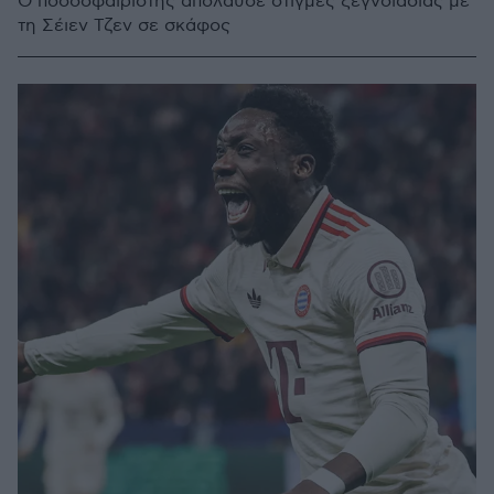
Ο ποδοσφαιριστής απόλαυσε στιγμές ξεγνοιασιάς με
τη Σέιεν Τζεν σε σκάφος