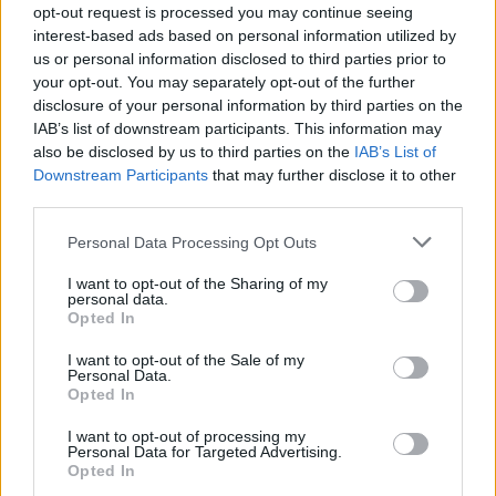
opt-out request is processed you may continue seeing
interest-based ads based on personal information utilized by
us or personal information disclosed to third parties prior to
your opt-out. You may separately opt-out of the further
disclosure of your personal information by third parties on the
IAB’s list of downstream participants. This information may
also be disclosed by us to third parties on the
IAB’s List of
Downstream Participants
that may further disclose it to other
third parties.
Please note that this website/app uses one or more Google
Personal Data Processing Opt Outs
2
21.11.2024, 16:42
services and may gather and store information including but
Μεταγραφική μονομαχία γιγάντων: Οι κοινοί στόχοι των
not limited to your visit or usage behaviour. You may click to
I want to opt-out of the Sharing of my
Ρεάλ Μαδρίτης και Μπάγερν Μονάχου που βάζουν
personal data.
grant or deny consent to Google and its third-party tags to
Opted In
«φωτιά» στο μεταγραφικό παζάρι
use your data for below specified purposes in below Google
«Μάχη» για Βιρτς, Τα, Ντέιβις και άλλους αστέρες
consent section.
I want to opt-out of the Sale of my
Personal Data.
στην αγορά μεταγραφών
Opted In
I want to opt-out of processing my
Personal Data for Targeted Advertising.
Opted In