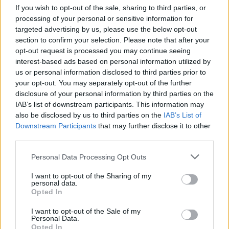
Δείτε βίντεο και φωτογραφίες από τα πρώτα
If you wish to opt-out of the sale, sharing to third parties, or
γυρίσματα της χολιγουντιανής ταινίας
processing of your personal or sensitive information for
targeted advertising by us, please use the below opt-out
section to confirm your selection. Please note that after your
opt-out request is processed you may continue seeing
interest-based ads based on personal information utilized by
us or personal information disclosed to third parties prior to
your opt-out. You may separately opt-out of the further
disclosure of your personal information by third parties on the
IAB’s list of downstream participants. This information may
also be disclosed by us to third parties on the
IAB’s List of
Downstream Participants
that may further disclose it to other
third parties.
Please note that this website/app uses one or more Google
Personal Data Processing Opt Outs
services and may gather and store information including but
not limited to your visit or usage behaviour. You may click to
I want to opt-out of the Sharing of my
personal data.
grant or deny consent to Google and its third-party tags to
Opted In
use your data for below specified purposes in below Google
consent section.
I want to opt-out of the Sale of my
Personal Data.
Opted In