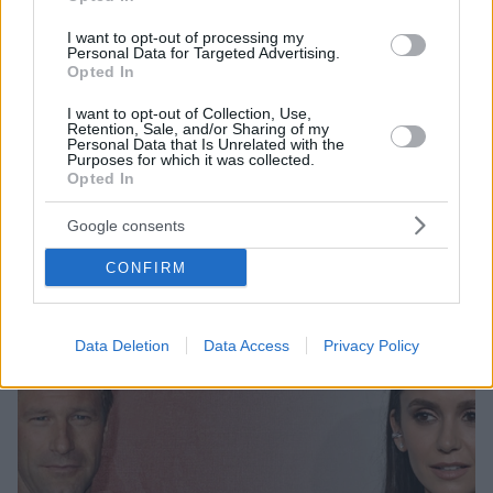
I want to opt-out of processing my
Personal Data for Targeted Advertising.
Opted In
15.03.2022, 16:26
Το «The Bricklayer» μεταμορφώνει τη Θεσσαλονίκη σε
I want to opt-out of Collection, Use,
στούντιο του Χόλιγουντ - Δείτε φωτογραφίες
Retention, Sale, and/or Sharing of my
Personal Data that Is Unrelated with the
Στήνονται τα σκηνικά για το νέο κατασκοπευτικό
Purposes for which it was collected.
θρίλερ, τα γυρίσματα του οποίου αρχίζουν αύριο - Τις
Opted In
εντυπώσεις κλέβει το τουριστικό περίπτερο που
Google consents
γράφει στο επάνω μέρος του «Θεσσαλονίκη» - Λίγα
λόγια για την υπόθεση της ταινίας
CONFIRM
Data Deletion
Data Access
Privacy Policy