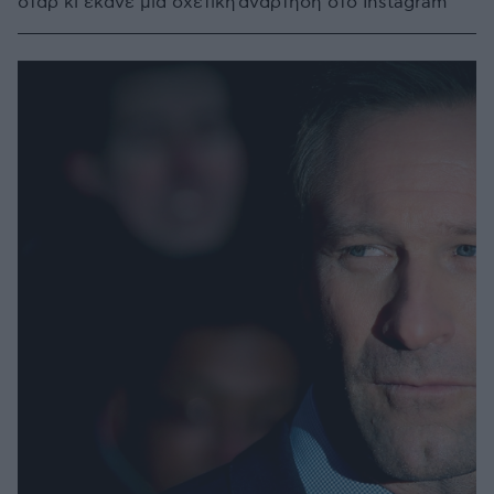
σταρ κι έκανε μια σχετική ανάρτηση στο Instagram