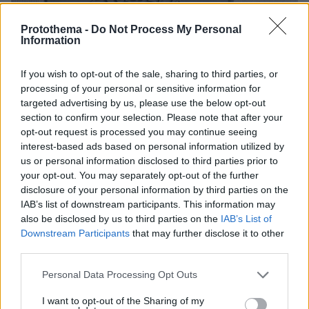
Protothema -
Do Not Process My Personal
Information
If you wish to opt-out of the sale, sharing to third parties, or
processing of your personal or sensitive information for
targeted advertising by us, please use the below opt-out
section to confirm your selection. Please note that after your
opt-out request is processed you may continue seeing
interest-based ads based on personal information utilized by
us or personal information disclosed to third parties prior to
your opt-out. You may separately opt-out of the further
disclosure of your personal information by third parties on the
IAB’s list of downstream participants. This information may
also be disclosed by us to third parties on the
IAB’s List of
Downstream Participants
that may further disclose it to other
10
10.11.2025, 15:04
third parties.
Το ευρωπαϊκό χρέος θα «εκτροχιαστεί» έως το 2040 αν
δεν ληφθούν μέτρα, προειδοποιεί το ΔΝΤ
Please note that this website/app uses one or more Google
Personal Data Processing Opt Outs
Εάν δεν ληφθούν μέτρα, το ΔΝΤ εκτιμά ότι το
services and may gather and store information including but
ευρωπαϊκό χρέος σε μέσα επίπεδα θα φτάσει το 130%
not limited to your visit or usage behaviour. You may click to
I want to opt-out of the Sharing of my