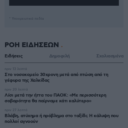
* Υποχρεωτικά πεδία
ΡΟΗ ΕΙΔΗΣΕΩΝ
Ειδήσεις
Δημοφιλή
Σχολιασμένα
πριν 13 λεπτά
Στο νοσοκομείο 30χρονη μετά από πτώση από τη
γέφυρα της Χαλκίδας
πριν 20 λεπτά
Λίσι μετά την ήττα του ΠΑΟΚ: «Με περισσότερη
σοβαρότητα θα παίρναμε κάτι καλύτερο»
πριν 27 λεπτά
Βλάβη, ατύχημα ή πρόβλημα στο ταξίδι; Η κάλυψη που
πολλοί αγνοούν