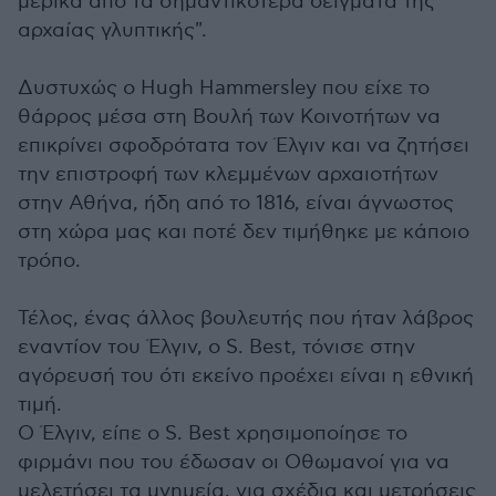
μερικά από τα σημαντικότερα δείγματα της
αρχαίας γλυπτικής".
Δυστυχώς ο Hugh Hammersley που είχε το
θάρρος μέσα στη Βουλή των Κοινοτήτων να
επικρίνει σφοδρότατα τον Έλγιν και να ζητήσει
την επιστροφή των κλεμμένων αρχαιοτήτων
στην Αθήνα, ήδη από το 1816, είναι άγνωστος
στη χώρα μας και ποτέ δεν τιμήθηκε με κάποιο
τρόπο.
Τέλος, ένας άλλος βουλευτής που ήταν λάβρος
εναντίον του Έλγιν, ο S. Best, τόνισε στην
αγόρευσή του ότι εκείνο προέχει είναι η εθνική
τιμή.
Ο Έλγιν, είπε ο S. Best χρησιμοποίησε το
φιρμάνι που του έδωσαν οι Οθωμανοί για να
μελετήσει τα μνημεία, για σχέδια και μετρήσεις