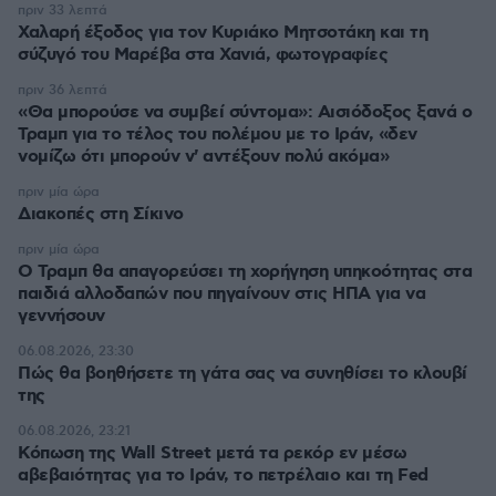
πριν 33 λεπτά
Χαλαρή έξοδος για τον Κυριάκο Μητσοτάκη και τη
σύζυγό του Μαρέβα στα Χανιά, φωτογραφίες
πριν 36 λεπτά
«Θα μπορούσε να συμβεί σύντομα»: Αισιόδοξος ξανά ο
Τραμπ για το τέλος του πολέμου με το Ιράν, «δεν
νομίζω ότι μπορούν ν' αντέξουν πολύ ακόμα»
πριν μία ώρα
Διακοπές στη Σίκινο
πριν μία ώρα
Ο Τραμπ θα απαγορεύσει τη χορήγηση υπηκοότητας στα
παιδιά αλλοδαπών που πηγαίνουν στις ΗΠΑ για να
γεννήσουν
06.08.2026, 23:30
Πώς θα βοηθήσετε τη γάτα σας να συνηθίσει το κλουβί
της
06.08.2026, 23:21
Κόπωση της Wall Street μετά τα ρεκόρ εν μέσω
αβεβαιότητας για το Ιράν, το πετρέλαιο και τη Fed