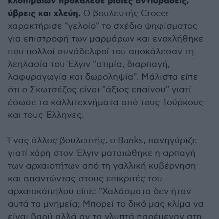
κλοπιμαίων προκάλεσε βίαιες αντιδράσεις,
ύβρεις και χλεύη.
Ο βουλευτής Crocer
χαρακτήρισε "γελοίο" το σχέδιο ψηφίσματος
για επιστροφή των μαρμάρων και ενοχλήθηκε
που πολλοί συνάδελφοί του αποκάλεσαν τη
λεηλασία του Έλγιν "ατιμία, διαρπαγή,
λαφυραγωγία και δωροληψία". Μάλιστα είπε
ότι ο Σκωτσέζος είναι "άξιος επαίνου" γιατί
έσωσε τα καλλιτεχνήματα από τους Τούρκους
και τους Έλληνες.
Ένας άλλος βουλευτής, ο Banks, πανηγύριζε
γιατί χάρη στον Έλγιν ματαιώθηκε η αρπαγή
των αρχαιοτήτων από τη γαλλική κυβέρνηση
και απαντώντας στους επικριτές του
αρχαιοκάπηλου είπε: "Χαλάσματα δεν ήταν
αυτά τα μνημεία; Μπορεί το δικό μας κλίμα να
είναι βαρύ αλλά αν τα γλυπτά παρέμεναν στη