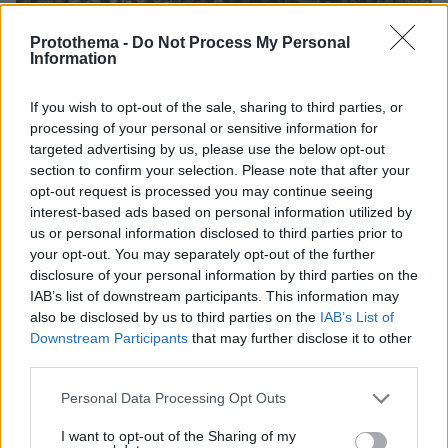
Protothema -
Do Not Process My Personal
Information
If you wish to opt-out of the sale, sharing to third parties, or
processing of your personal or sensitive information for
targeted advertising by us, please use the below opt-out
section to confirm your selection. Please note that after your
opt-out request is processed you may continue seeing
το περιβόητο φιρμάνι που δόθηκε
Βέβαια και
interest-based ads based on personal information utilized by
(;) στον Έλγιν, δεν βρέθηκε ποτέ μέχρι σήμερα
us or personal information disclosed to third parties prior to
στην πρωτότυπη μορφή του
. Το μόνο που έχει
your opt-out. You may separately opt-out of the further
βρεθεί είναι μία μετάφρασή του στα ιταλικά...
disclosure of your personal information by third parties on the
IAB’s list of downstream participants. This information may
O Best αντέκρουσε τον ισχυρισμό ότι αν δεν
also be disclosed by us to third parties on the
IAB’s List of
άρπαζε τα γλυπτά ο Έλγιν θα καταστρέφονταν
Downstream Participants
that may further disclose it to other
από τους Τούρκους. Όπως είπε, οι Τούρκοι
third parties.
έμαθαν να εκτιμούν τα μνημεία της Αθήνας,
Please note that this website/app uses one or more Google
Personal Data Processing Opt Outs
βλέποντας τόσους ξένους από μακρινές χώρες
services and may gather and store information including but
να τα επισκέπτονται για να τα θαυμάσουν. Και
not limited to your visit or usage behaviour. You may click to
I want to opt-out of the Sharing of my