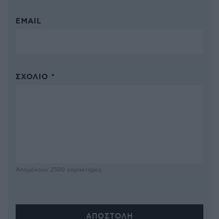
EMAIL
ΣΧΌΛΙΟ *
Απομένουν
2500
χαρακτήρες