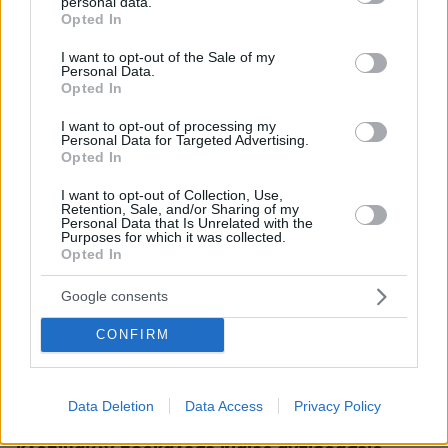
personal data.
όταν μάθουν ότι το Βρετανικό Δημόσιο
grant or deny consent to Google and its third-party tags to
Opted In
use your data for below specified purposes in below Google
πλήρωσε 35.000 λίρες για να αποκτήσει από
consent section.
I want to opt-out of the Sale of my
τον Έλγιν τα αρχαία που λεηλάτησε, θα τα
Personal Data.
εκτιμήσουν περισσότερο...
Opted In
I want to opt-out of processing my
Τέλος, ο S. Best απάντησε και σε όσους
Personal Data for Targeted Advertising.
Opted In
διατύπωσαν στη Βουλή την άποψη ότι η
παρουσία των ελληνικών αρχαιοτήτων στην
I want to opt-out of Collection, Use,
Retention, Sale, and/or Sharing of my
Αγγλία θα συντελέσει στην καλύτερη μελέτη
Personal Data that Is Unrelated with the
Purposes for which it was collected.
της τέχνης, λέγοντας χαρακτηριστικά: "Αυτά τα
Opted In
έργα μελετώνται καλύτερα στον χώρο όπου
δημιουργούνται".
Google consents
Βέβαια στην αγγλική Βουλή υπήρξαν και άλλοι
CONFIRM
οι οποίοι είχαν εντελώς αντίθετες απόψεις από
τους προηγούμενους.
Data Deletion
Data Access
Privacy Policy
Η πρόταση του Hammersley για επιστροφή των