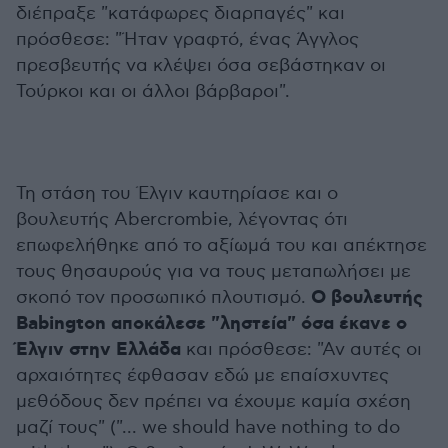
διέπραξε "κατάφωρες διαρπαγές" και
πρόσθεσε: "Ήταν γραφτό, ένας Άγγλος
πρεσβευτής να κλέψει όσα σεβάστηκαν οι
Τούρκοι και οι άλλοι βάρβαροι".
Τη στάση του Έλγιν καυτηρίασε και ο
βουλευτής Abercrombie, λέγοντας ότι
επωφελήθηκε από το αξίωμά του και απέκτησε
τους θησαυρούς για να τους μεταπωλήσει με
Ο βουλευτής
σκοπό τον προσωπικό πλουτισμό.
Babington αποκάλεσε "ληστεία" όσα έκανε ο
Έλγιν στην Ελλάδα
και πρόσθεσε: "Αν αυτές οι
αρχαιότητες έφθασαν εδώ με επαίσχυντες
μεθόδους δεν πρέπει να έχουμε καμία σχέση
μαζί τους" ("... we should have nothing to do