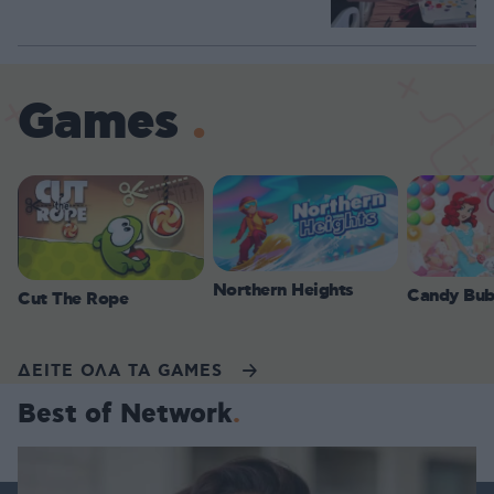
Games
Northern Heights
Candy Bub
Cut The Rope
ΔΕΙΤΕ ΟΛΑ ΤΑ GAMES
Best of Network