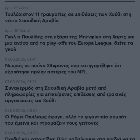
πριν 15 λεπτά
Τουλάχιστον 11 τραυματίες σε επιθέσεις των Χούθι στη
νότια Σαουδική Αραβία
πριν 40 λεπτά
Γκολ ο Παυλίδης στη εξάρα της Μπενφίκα στη Χαρτς και
μια ανάσα από τα play-offs του Europa League, δείτε τα
γκολ
07.08.2026, 01:44
Νεκρός σε πισίνα 24χρονος που κατηγορήθηκε ότι
εξαπάτησε πρώην αστέρες του NFL
07.08.2026, 01:21
Συναγερμός στη Σαουδική Αραβία μετά από
πληροφορίες για επικείμενες επιθέσεις από ιρακινές
οργανώσεις και Χούθι
07.08.2026, 00:57
Ο Ρόμπι Γουίλιαμς έφυγε, αλλά το γιγαντιαίο ρομπότ
του έμεινε και «τρομάζει» τους γείτονες
07.08.2026, 00:30
Παιδιά και κατοικίδια: Πώς μαθαίνουμε στα παιδιά να τα