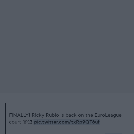
FINALLY! Ricky Rubio is back on the EuroLeague
pic.twitter.com/txRp9QT6uf
court 🥺🥰