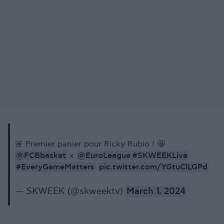
🚨 Premier panier pour Ricky Rubio ! 🤩
@FCBbasket
@EuroLeague
#SKWEEKLive
x
#EveryGameMatters
pic.twitter.com/YGtuClLGPd
— SKWEEK (@skweektv)
March 1, 2024