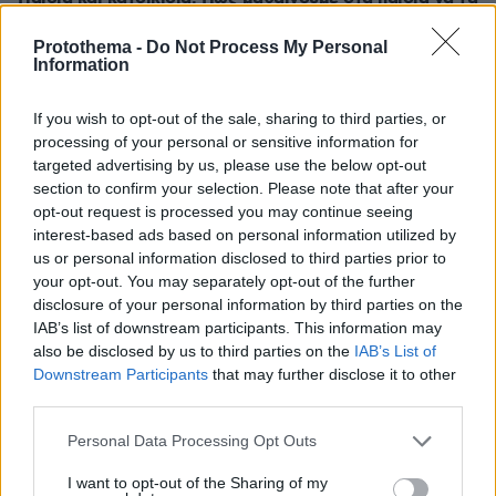
σέβονται
Protothema -
Do Not Process My Personal
07.08.2026, 00:17
Information
Στο νοσοκομείο 30χρονη μετά από πτώση από τη
γέφυρα της Χαλκίδας
If you wish to opt-out of the sale, sharing to third parties, or
07.08.2026, 00:10
processing of your personal or sensitive information for
Λίσι μετά την ήττα του ΠΑΟΚ: «Με περισσότερη
targeted advertising by us, please use the below opt-out
σοβαρότητα θα παίρναμε κάτι καλύτερο»
section to confirm your selection. Please note that after your
opt-out request is processed you may continue seeing
07.08.2026, 00:03
interest-based ads based on personal information utilized by
Βλάβη, ατύχημα ή πρόβλημα στο ταξίδι; Η κάλυψη που
πολλοί αγνοούν
us or personal information disclosed to third parties prior to
your opt-out. You may separately opt-out of the further
06.08.2026, 23:57
disclosure of your personal information by third parties on the
Χαλαρή έξοδος για τον Κυριάκο Μητσοτάκη και τη
IAB’s list of downstream participants. This information may
σύζυγό του Μαρέβα στα Χανιά, φωτογραφίες
also be disclosed by us to third parties on the
IAB’s List of
Downstream Participants
that may further disclose it to other
third parties.
ΔΕΙΤΕ ΟΛΕΣ ΤΙΣ ΕΙΔΗΣΕΙΣ
Please note that this website/app uses one or more Google
Personal Data Processing Opt Outs
services and may gather and store information including but
not limited to your visit or usage behaviour. You may click to
I want to opt-out of the Sharing of my