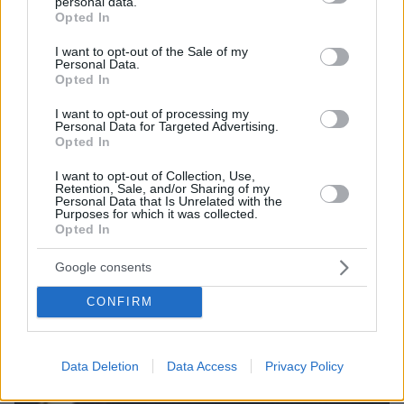
personal data.
ΤΑ ΠΙΟ ΔΗΜΟΦΙΛΗ
grant or deny consent to Google and its third-party tags to
Opted In
use your data for below specified purposes in below Google
consent section.
I want to opt-out of the Sale of my
Personal Data.
Opted In
I want to opt-out of processing my
Personal Data for Targeted Advertising.
Opted In
I want to opt-out of Collection, Use,
Retention, Sale, and/or Sharing of my
Personal Data that Is Unrelated with the
Purposes for which it was collected.
Opted In
Google consents
CONFIRM
Data Deletion
Data Access
Privacy Policy