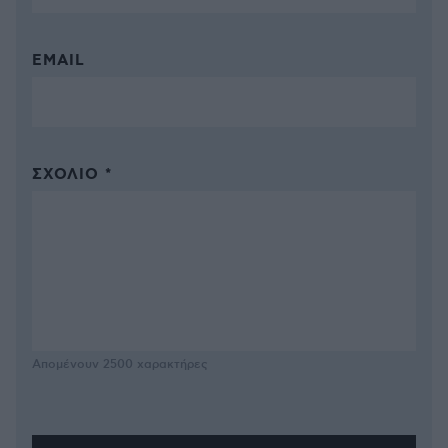
EMAIL
ΣΧΌΛΙΟ *
Απομένουν
2500
χαρακτήρες