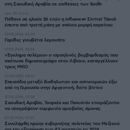
στη Σαουδική Αραβία σε επιθέσεις των Χούθι
πριν 40 λεπτά
Πέθανε σε ηλικία 26 ετών η influencer Σίντνεϊ Τάουλ
έπειτα από τριετή μάχη με σπάνια μορφή καρκίνου
07.08.2026, 05:00
Γαρίδες γιουβέτσι λεμονάτο
07.08.2026, 04:54
«Έγκλημα πολέμου» ο ισραηλινός βομβαρδισμός που
σκότωσε δημοσιογράφο στον Λίβανο, καταγγέλλουν
τρεις ΜΚΟ
07.08.2026, 04:13
Επεισόδια μεταξύ διαδηλωτών και αστυνομικών έξω
από τη Γερουσία στην Αργεντινή, δείτε βίντεο
07.08.2026, 03:38
Σαουδική Αραβία, Τουρκία και Πακιστάν ετοιμάζονται
να υπογράψουν συμφωνία αμοιβαίας άμυνας
07.08.2026, 03:01
Συνελήφθη πρώην κυβερνήτης πολιτείας του Μεξικού
για την εξαφάνιση των 43 φοιτητών το 2014