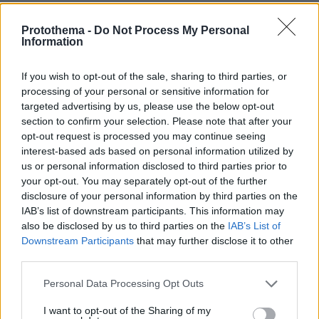
Οι καραγκιοζοπαίκτες προσφέρουν αναψυχή και
διασκέδαση. Οι Τατσόπουλοι δυστυχώς θα
Protothema -
Do Not Process My Personal
ρυθμίζουν τις τύχες μας.
Information
ΑΠΑΝΤΗΣΗ
If you wish to opt-out of the sale, sharing to third parties, or
zz
processing of your personal or sensitive information for
14.11.2018, 17:53
targeted advertising by us, please use the below opt-out
Άσε που μπορεί από την χαρά του να πηδήξει
section to confirm your selection. Please note that after your
opt-out request is processed you may continue seeing
και της υπόλοιπες Αθηναίες αφού είναι (Ο
interest-based ads based on personal information utilized by
επιβήτορας )ο τυπάκος .
us or personal information disclosed to third parties prior to
ΑΠΑΝΤΗΣΗ
your opt-out. You may separately opt-out of the further
disclosure of your personal information by third parties on the
IAB’s list of downstream participants. This information may
ΝΔΙΤΗΣ
also be disclosed by us to third parties on the
IAB’s List of
14.11.2018, 11:12
Downstream Participants
that may further disclose it to other
Τωρα σωθήκαμε , σε λίγο θα έρθει και ο Μπογδάνος
third parties.
τι άλλο θελουμε. Καραμανλή τα χάλια μας!
Please note that this website/app uses one or more Google
ΑΠΑΝΤΗΣΗ
Personal Data Processing Opt Outs
services and may gather and store information including but
not limited to your visit or usage behaviour. You may click to
I want to opt-out of the Sharing of my