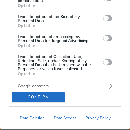
personal data.
Μπραβο στον Κυριακο!
grant or deny consent to Google and its third-party tags to
Opted In
14.11.2018, 11:04
use your data for below specified purposes in below Google
consent section.
Η ΝΔ ξεκινάει απο την κεντροαριστερά έως την
I want to opt-out of the Sale of my
Personal Data.
δεξιά, αλλά ειναι κυρίως το αγαπημένο Κεντρώο
Opted In
κόμμα όλων των Ελλήνων. Γιαυτό τωρα πάει σιγουρα
για 40%. Ο Κυριακος θα ειναι πλεον σιγουρα Π/Θ για
I want to opt-out of processing my
2-3 τετραετίες.
Personal Data for Targeted Advertising.
Opted In
ΑΠΑΝΤΗΣΗ
I want to opt-out of Collection, Use,
Retention, Sale, and/or Sharing of my
Personal Data that Is Unrelated with the
Purposes for which it was collected.
Opted In
Yorgos
14.11.2018, 10:32
Google consents
Sta 70 tha beis sto gipedo k. Panoutso? Sta ntouzenia
CONFIRM
sou diladi...
ΑΠΑΝΤΗΣΗ
Data Deletion
Data Access
Privacy Policy
@
14.11.2018, 12:21