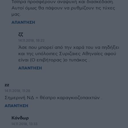
Τσίπρα προσφέρουν αναψυχή και διασκέδαση.
Αυτοί όμως θα πάψουν να ρυθμίζουν τις τύχες
μας.
ΑΠΑΝΤΗΣΗ
ζζ
14.11.2018, 18:22
Άσε που μπορεί από την χαρά του να πηδήξει
και της υπόλοιπες Συριζαιες Αθηναίες αφού
είναι (Ο επιβήτορας )ο τυπάκος .
ΑΠΑΝΤΗΣΗ
zz
14.11.2018, 11:28
Σημερινή ΝΔ = θέατρο καραγκιοζοπαιχτών .
ΑΠΑΝΤΗΣΗ
Κόνδωρ
14.11.2018, 13:33