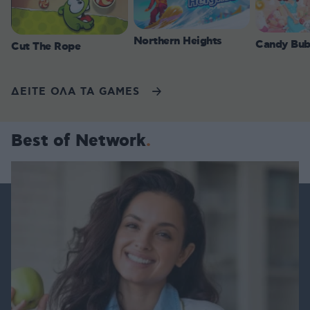
Northern Heights
Candy Bub
Cut The Rope
ΔΕΙΤΕ ΟΛΑ ΤΑ GAMES
Best of Network