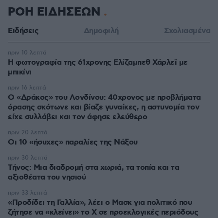
ΡΟΗ ΕΙΔΗΣΕΩΝ
Ειδήσεις
Δημοφιλή
Σχολιασμένα
πριν 10 λεπτά
Η φωτογραφία της 61χρονης Ελίζαμπεθ Χάρλεϊ με
μπικίνι
πριν 16 λεπτά
Ο «Δράκος» του Λονδίνου: 40χρονος με προβλήματα
όρασης σκότωνε και βίαζε γυναίκες, η αστυνομία τον
είχε συλλάβει και τον άφησε ελεύθερο
πριν 20 λεπτά
Οι 10 «ήσυχες» παραλίες της Νάξου
πριν 30 λεπτά
Τήνος: Μια διαδρομή στα χωριά, τα τοπία και τα
αξιοθέατα του νησιού
πριν 33 λεπτά
«Προδίδει τη Γαλλία», λέει ο Μασκ για πολιτικό που
ζήτησε να «κλείνει» το X σε προεκλογικές περιόδους