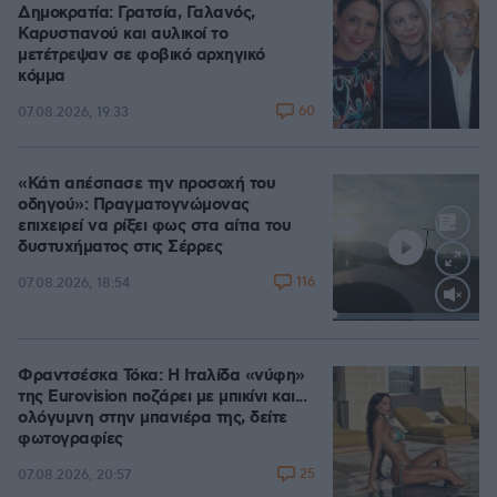
Δημοκρατία: Γρατσία, Γαλανός,
Καρυστιανού και αυλικοί το
μετέτρεψαν σε φοβικό αρχηγικό
κόμμα
60
07.08.2026, 19:33
«Κάτι απέσπασε την προσοχή του
οδηγού»: Πραγματογνώμονας
επιχειρεί να ρίξει φως στα αίτια του
δυστυχήματος στις Σέρρες
116
07.08.2026, 18:54
Loaded
:
100.00%
Φραντσέσκα Τόκα: Η Ιταλίδα «νύφη»
της Eurovision ποζάρει με μπικίνι και...
ολόγυμνη στην μπανιέρα της, δείτε
φωτογραφίες
25
07.08.2026, 20:57