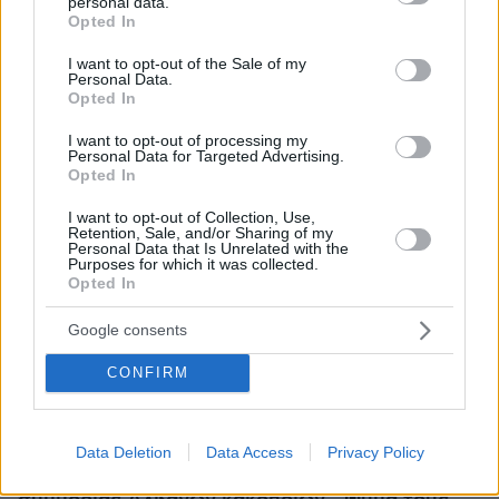
personal data.
ζήτηση για εκπαίδευση.
Η Ελλάδα είναι ένας
grant or deny consent to Google and its third-party tags to
Opted In
use your data for below specified purposes in below Google
ιδανικός χώρος. Είχαμε φέρει νόμο το 2011.
consent section.
Ψηφίσαμε να ανοίξουν τα πανεπιστήμια.
I want to opt-out of the Sale of my
Personal Data.
Δυστυχώς μόλις φύγαμε, αυτό ανετράπη και
Opted In
πήγαμε πίσω. Άρα λοιπόν μεγάλες ριζικές
I want to opt-out of processing my
αλλαγές χρειάζεται η παιδεία μας
».
Personal Data for Targeted Advertising.
Opted In
Ειδήσεις σήμερα:
I want to opt-out of Collection, Use,
Retention, Sale, and/or Sharing of my
Personal Data that Is Unrelated with the
Purposes for which it was collected.
Στέψη βασιλιά Καρόλου: Τα 25 φωτογραφικά
Opted In
στιγμιότυπα που ξεχώρισαν
Google consents
Εκλογές 2023 - Μητσοτάκης: Αυτοδύναμη η
CONFIRM
ΝΔ, εναλλακτική πρόταση εξουσίας δεν
υπάρχει
Data Deletion
Data Access
Privacy Policy
Αττική: Βίντεο ντοκουμέντο από τη δράση