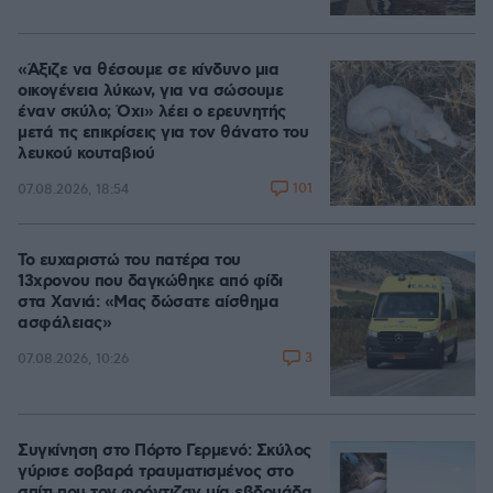
«Άξιζε να θέσουμε σε κίνδυνο μια
οικογένεια λύκων, για να σώσουμε
έναν σκύλο; Όχι» λέει ο ερευνητής
μετά τις επικρίσεις για τον θάνατο του
λευκού κουταβιού
101
07.08.2026, 18:54
Το ευχαριστώ του πατέρα του
13χρονου που δαγκώθηκε από φίδι
στα Χανιά: «Μας δώσατε αίσθημα
ασφάλειας»
3
07.08.2026, 10:26
Συγκίνηση στο Πόρτο Γερμενό: Σκύλος
γύρισε σοβαρά τραυματισμένος στο