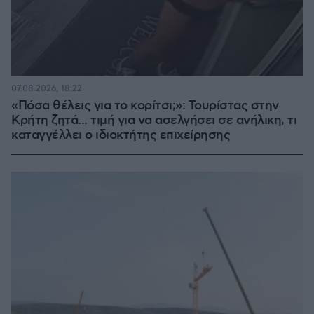
07.08.2026, 18:22
«Πόσα θέλεις για το κορίτσι;»: Τουρίστας στην
Κρήτη ζητά... τιμή για να ασελγήσει σε ανήλικη, τι
καταγγέλλει ο ιδιοκτήτης επιχείρησης