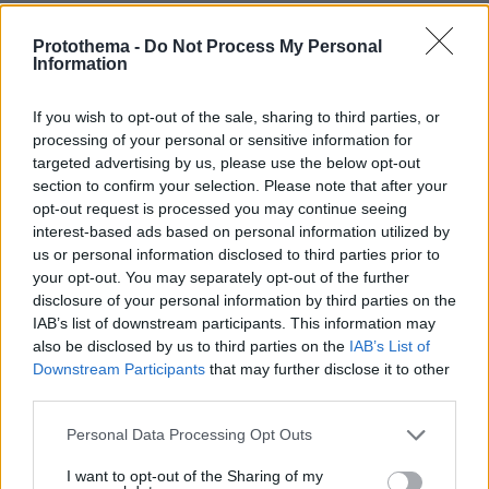
άρθρο 16 θα πρέπει να αλλάξει και να
στηρίξουμε το δημόσιο πανεπιστήμιο, το οποίο
Protothema -
Do Not Process My Personal
Information
είναι άκρως συγκεντρωτικό, γραφειοκρατικό,
να απελευθερώσουμε τις πανεπιστημιακές
If you wish to opt-out of the sale, sharing to third parties, or
δυνάμεις, να έχουμε πανεπιστήμια που
processing of your personal or sensitive information for
μπορούν να αποφασίζουν τι πτυχία θα δώσουν,
targeted advertising by us, please use the below opt-out
τι αλλαγές, τι νέα θέματα θα προκύψουν, ποιες
section to confirm your selection. Please note that after your
opt-out request is processed you may continue seeing
είναι οι εξετάσεις. Να μην ισοπεδώνουμε τα
interest-based ads based on personal information utilized by
παιδιά σε μαθήματα, να υπάρχουν και τα
us or personal information disclosed to third parties prior to
διάφορα ταλέντα, να μπορεί να συνδεθεί το
your opt-out. You may separately opt-out of the further
πανεπιστήμιο αποκεντρωμένο με την
disclosure of your personal information by third parties on the
IAB’s list of downstream participants. This information may
περιφέρεια που σήμερα δεν συνδέεται και
also be disclosed by us to third parties on the
IAB’s List of
είναι περισσότερο πανεπιστήμια που βοηθούν
Downstream Participants
that may further disclose it to other
και τις καφετέριες
».
third parties.
Please note that this website/app uses one or more Google
Personal Data Processing Opt Outs
Εμείς εξάγουμε φοιτητές ενώ
Τέλος τόνισε: «
services and may gather and store information including but
θα έπρεπε και υπάρχει τεράστια παγκόσμια
not limited to your visit or usage behaviour. You may click to
I want to opt-out of the Sharing of my