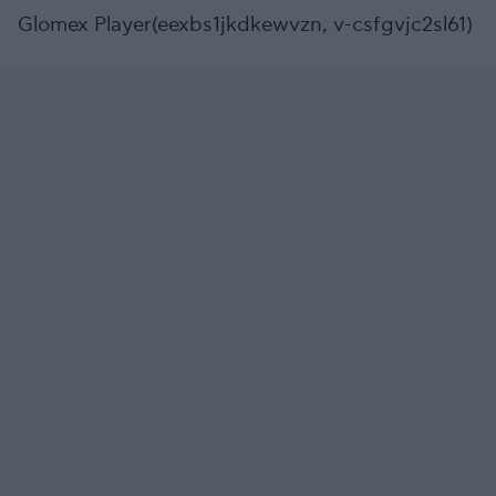
Glomex Player(eexbs1jkdkewvzn, v-csfgvjc2sl61)