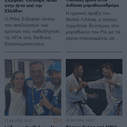
Υποδοχή ήρωα στον
Σιζέφσκι: «Χτίσαμε πάνω
Αιθίοπα μαραθωνοδρόμο
στην ήττα από την
Ελλάδα»
Η ηρωική πράξη του
Ο Μάικ Σιζέφσκι έκανε
Φεΐσα Λιλέσα, ο οποίος
τον απολογισμό των
τερμάτισε δεύτερος στο
χρόνων που καθοδήγησε
μαραθώνιο του Ρίο με τα
τις ΗΠΑ στις διεθνείς
χέρια σταυρωμένα, σε
διαπραγματεύσεις
ένδειξη διαμαρτυρίας για
τους διωγμούς που
υπόκειται η φυλή του,
έστρεψε τα φώτα του
πλανήτη πάνω του
4
22.08.2016, 20:43
22.08.2016, 21:27