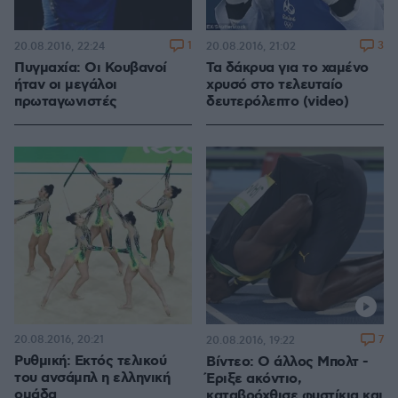
1
3
20.08.2016, 22:24
20.08.2016, 21:02
Πυγμαχία: Οι Κουβανοί
Τα δάκρυα για το χαμένο
ήταν οι μεγάλοι
χρυσό στο τελευταίο
πρωταγωνιστές
δευτερόλεπτο (video)
20.08.2016, 20:21
7
20.08.2016, 19:22
Ρυθμική: Εκτός τελικού
Βίντεο: Ο άλλος Μπολτ -
του ανσάμπλ η ελληνική
Έριξε ακόντιο,
ομάδα
καταβρόχθισε φυστίκια και