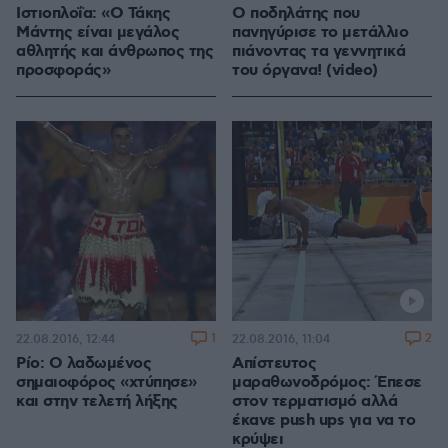
Ιστιοπλοΐα: «Ο Τάκης
Ο ποδηλάτης που
Μάντης είναι μεγάλος
πανηγύρισε το μετάλλιο
αθλητής και άνθρωπος της
πιάνοντας τα γεννητικά
προσφοράς»
του όργανα! (video)
1
2
22.08.2016, 12:44
22.08.2016, 11:04
Ρίο: Ο λαδωμένος
Απίστευτος
σημαιοφόρος «χτύπησε»
μαραθωνοδρόμος: Έπεσε
και στην τελετή λήξης
στον τερματισμό αλλά
έκανε push ups για να το
κρύψει