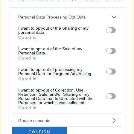
third parties.
Please note that this website/app uses one or more Google
Personal Data Processing Opt Outs
services and may gather and store information including but
not limited to your visit or usage behaviour. You may click to
I want to opt-out of the Sharing of my
personal data.
grant or deny consent to Google and its third-party tags to
Opted In
use your data for below specified purposes in below Google
consent section.
I want to opt-out of the Sale of my
Personal Data.
21.08.2016, 23:49
1
21.08.2016, 23:44
Opted In
Τζούλιους Γιέγκο:
Σκαριόλο: «Αυτή η Εθνική
Ασημένιος Ολυμπιονίκης
άλλαξε τον αθλητισμό της
I want to opt-out of processing my
με προπονητή το…
Ισπανίας!»
Personal Data for Targeted Advertising.
Youtube!
Opted In
I want to opt-out of Collection, Use,
Retention, Sale, and/or Sharing of my
Personal Data that Is Unrelated with the
Purposes for which it was collected.
Opted In
Google consents
CONFIRM