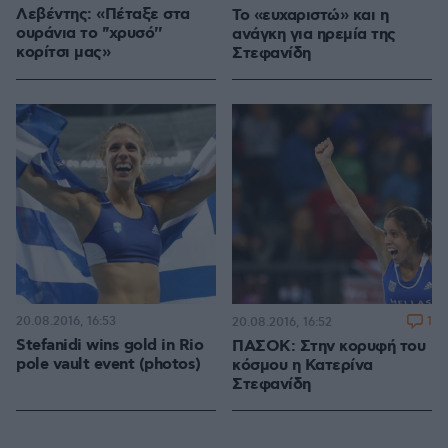
Λεβέντης: «Πέταξε στα
Το «ευχαριστώ» και η
ουράνια το ''χρυσό''
ανάγκη για ηρεμία της
κορίτσι μας»
Στεφανίδη
20.08.2016, 16:53
1
20.08.2016, 16:52
Stefanidi wins gold in Rio
ΠΑΣΟΚ: Στην κορυφή του
pole vault event (photos)
κόσμου η Κατερίνα
Στεφανίδη