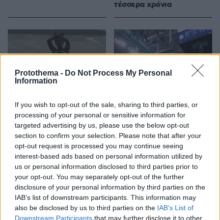
τέσσερα χρόνια
Protothema -
Do Not Process My Personal
Information
If you wish to opt-out of the sale, sharing to third parties, or
processing of your personal or sensitive information for
targeted advertising by us, please use the below opt-out
section to confirm your selection. Please note that after your
22.08.2016, 00:55
21.08.2016, 23:56
opt-out request is processed you may continue seeing
Βίντεο: Πήρε το ασημένιο
Show time! Οι Αμερικανοί
μετάλλιο στον μαραθώνιο
interest-based ads based on personal information utilized by
διέλυσαν την Σερβία με
και κινδυνεύει με θανατική
96-66 στον τελικό του
us or personal information disclosed to third parties prior to
ποινή...
μπάσκετ
your opt-out. You may separately opt-out of the further
disclosure of your personal information by third parties on the
IAB’s list of downstream participants. This information may
also be disclosed by us to third parties on the
IAB’s List of
Downstream Participants
that may further disclose it to other