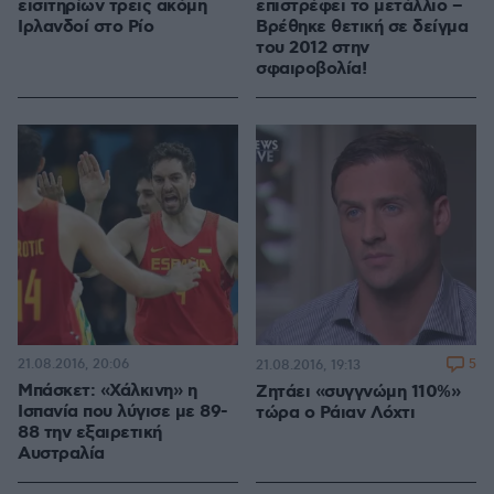
εισιτηρίων τρεις ακόμη
επιστρέφει το μετάλλιο –
Ιρλανδοί στο Ρίο
Βρέθηκε θετική σε δείγμα
του 2012 στην
σφαιροβολία!
21.08.2016, 20:06
5
21.08.2016, 19:13
Μπάσκετ: «Χάλκινη» η
Ζητάει «συγγνώμη 110%»
Ισπανία που λύγισε με 89-
τώρα ο Ράιαν Λόχτι
88 την εξαιρετική
Αυστραλία