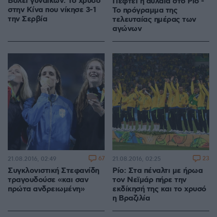
Βόλεϊ γυναικών: Το χρυσό
Πέφτει η αυλαία στο Ρίο -
στην Κίνα που νίκησε 3-1
Το πρόγραμμα της
την Σερβία
τελευταίας ημέρας των
αγώνων
67
23
21.08.2016, 02:49
21.08.2016, 02:25
Συγκλονιστική Στεφανίδη
Ρίο: Στα πέναλτι με ήρωα
τραγουδούσε «και σαν
τον Νεϊμάρ πήρε την
πρώτα ανδρειωμένη»
εκδίκησή της και το χρυσό
η Βραζιλία