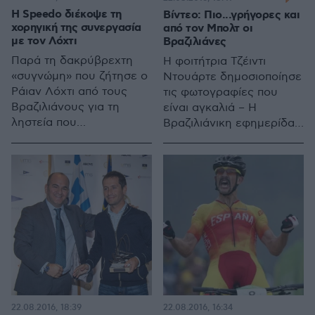
Η Speedo διέκοψε τη
Βίντεο: Πιο...γρήγορες και
χορηγική της συνεργασία
από τον Μπολτ οι
με τον Λόχτι
Βραζιλιάνες
Παρά τη δακρύβρεχτη
Η φοιτήτρια Τζέιντι
«συγνώμη» που ζήτησε ο
Ντουάρτε δημοσιοποίησε
Ράιαν Λόχτι από τους
τις φωτογραφίες που
Βραζιλιάνους για τη
είναι αγκαλιά – Η
ληστεία που
Βραζιλιάνικη εφημερίδα
σκηνοθέτησε, ο
Extra όμως αποκάλυψε
Αμερικάνος άρχισε να
τα καυτά φιλιά με άλλη
πληρώνει το τίμημα
συνοδό στο πάρτι που
χάνοντας έναν εκ των
προηγήθηκε
βασικών χορηγών του
22.08.2016, 18:39
22.08.2016, 16:34