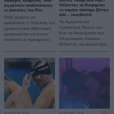
Βίντεο: Γκάφα από NBC!
Ισίδωρος Κούβελος: «Να
Θέλοντας να διαφημίσει
μη μείνουν αναξιοποίητες
το καράτε πόσταρε βίντεο
οι επιτυχίες του Ρίο»
από… ταεκβοντό!
Στην ανάγκη να
Το Αμερικανικό
αγκαλιάσει η Πολιτεία τον
τηλεοπτικό δίκτυο που
ερασιτεχνικό αθλητισμό
έχει τα δικαιώματα των
προκειμένου να έχουν
Ολυμπιακών Αγώνων
συνέχεια οι πρόσφατες
θέλοντας να προμοτάρει
επιτυχίες των Ελλήνων
το καράτε που θα μπει
αθλητών στους
στο πρόγραμμα των
Ολυμπιακούς Αγώνες του
αγώνων του Τόκιο,
Ρίο αναφέρθηκε ο
προέβαλλε βίντεο από
αρχηγός της ελληνικής
αγώνες επίδειξης
Ολυμπιακής ομάδας
ταεκβοντό
22.08.2016, 20:01
11
22.08.2016, 18:41