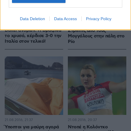
Data Deletion
Data Access
Privacy Policy
21.08.2016, 22:42
10
21.08.2016, 21:56
Βόλεϊ ανδρών: Η Βραζιλία
Στριπτίζ από τους
το χρυσό, κέρδισε 3-0 την
Μογγόλους στην πάλη στο
Ιταλία στον τελικό!
Ρίο
21.08.2016, 21:37
21.08.2016, 20:37
Ύποπτοι για μαύρη αγορά
Ντοπέ η Κολόντκο