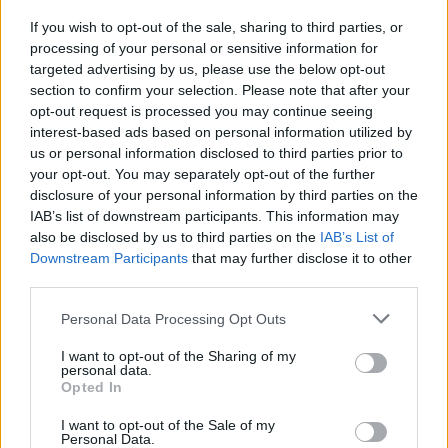
If you wish to opt-out of the sale, sharing to third parties, or
processing of your personal or sensitive information for
targeted advertising by us, please use the below opt-out
section to confirm your selection. Please note that after your
opt-out request is processed you may continue seeing
* Υποχρεωτικά πεδία
interest-based ads based on personal information utilized by
us or personal information disclosed to third parties prior to
your opt-out. You may separately opt-out of the further
disclosure of your personal information by third parties on the
ΡΟΗ ΕΙΔΗΣΕΩΝ
IAB’s list of downstream participants. This information may
also be disclosed by us to third parties on the
IAB’s List of
Ειδήσεις
Δημοφιλή
Σχολιασμένα
Downstream Participants
that may further disclose it to other
third parties.
πριν 5 λεπτά
Πόσα χρόνια ζουν οι αδέσποτες και πόσα οι
Please note that this website/app uses one or more Google
Personal Data Processing Opt Outs
δεσποζόμενες γάτες
services and may gather and store information including but
not limited to your visit or usage behaviour. You may click to
I want to opt-out of the Sharing of my
πριν 5 λεπτά
personal data.
grant or deny consent to Google and its third-party tags to
The Hungry Kat: Η Κατερίνα Πιζάνια φτιάχνει τις πιο
Opted In
use your data for below specified purposes in below Google
λαχταριστές ζύμες του Instagram
consent section.
I want to opt-out of the Sale of my
πριν 5 λεπτά
Personal Data.