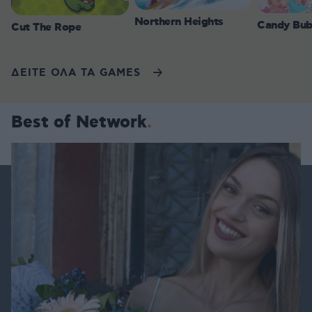
Northern Heights
Candy Bub
Cut The Rope
ΔΕΙΤΕ ΟΛΑ ΤΑ GAMES
Best of Network