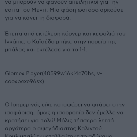
να μπορούν να φανούν απειλητικοί για την
εστία του Μεντί. Μια φάση ωστόσο αρκούσε
για να κάνει τη διαφορά.
Έπειτα από εκτέλεση κόρνερ και κεφαλιά του
Ινκάπιε, ο Καϊσέδο μπήκε στην πορεία της
μπάλας και εκτέλεσε για το 1-1.
Glomex Player(40599w16ki4e70hs, v-
cooxbexe96sx)
Ο Ισημερινός είχε καταφέρει να φτάσει στην
ισοφάριση, όμως η ισορροπία δεν έμελλε να
κρατήσει για πολύ! Μόλις τέσσερα λεπτά
αργότερα ο αψεγάδιαστος Καλιντού
Κουλιμπαλί εκμεταλλεύτηκε το αδύναμο