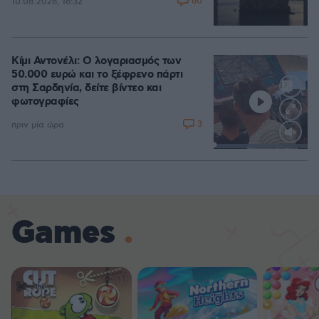
60
10.08.2026, 16:32
Κίμι Αντονέλι: Ο λογαριασμός των
50.000 ευρώ και το ξέφρενο πάρτι
στη Σαρδηνία, δείτε βίντεο και
φωτογραφίες
3
πριν μία ώρα
Loaded
:
100.00%
Games