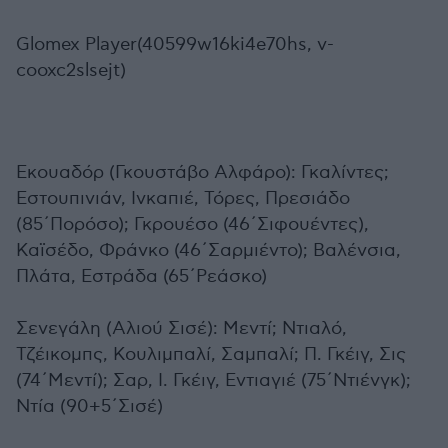
Glomex Player(40599w16ki4e70hs, v-
cooxc2slsejt)
Εκουαδόρ (Γκουστάβο Αλφάρο): Γκαλίντες;
Εστουπινιάν, Ινκαπιέ, Τόρες, Πρεσιάδο
(85΄Πορόσο); Γκρουέσο (46΄Σιφουέντες),
Καϊσέδο, Φράνκο (46΄Σαρμιέντο); Βαλένσια,
Πλάτα, Εστράδα (65΄Ρεάσκο)
Σενεγάλη (Αλιού Σισέ): Μεντί; Ντιαλό,
Τζέικομπς, Κουλιμπαλί, Σαμπαλί; Π. Γκέιγ, Σις
(74΄Μεντί); Σαρ, Ι. Γκέιγ, Εντιαγιέ (75΄Ντιένγκ);
Ντία (90+5΄Σισέ)