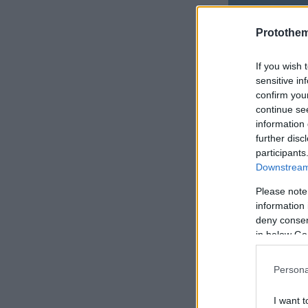
Protothe
If you wish 
sensitive in
confirm you
continue se
information 
further disc
participants
Downstream 
Please note
information 
deny consent
in below Go
Persona
I want t