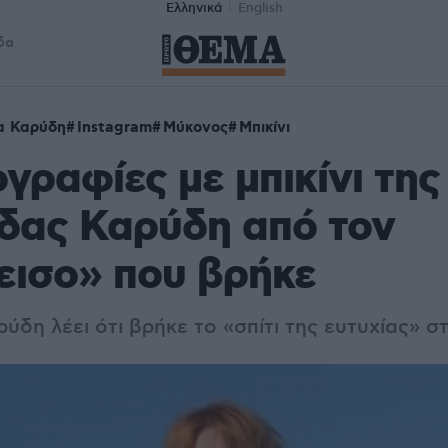
Ελληνικά
English
δα
α Καρύδη
Instagram
Μύκονος
Μπικίνι
γραφίες με μπικίνι της
δας Καρύδη από τον
εισο» που βρήκε
ύδη λέει ότι βρήκε το «σπίτι της ευτυχίας» 