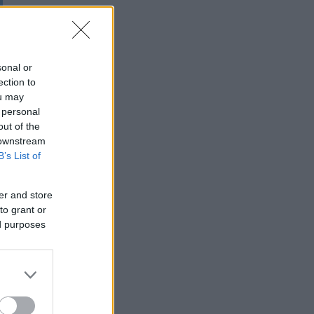
sonal or
ection to
ou may
 personal
out of the
 downstream
B’s List of
er and store
to grant or
ed purposes