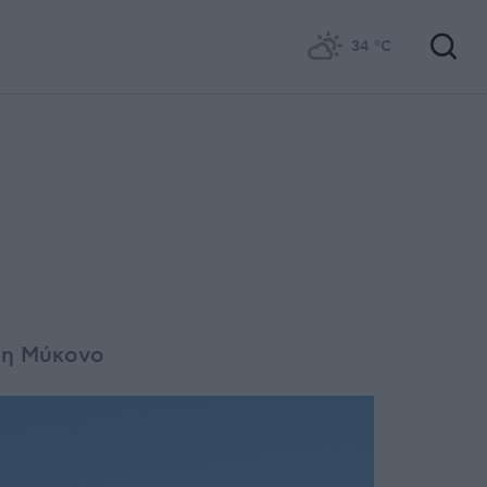
34
°C
στη Μύκονο