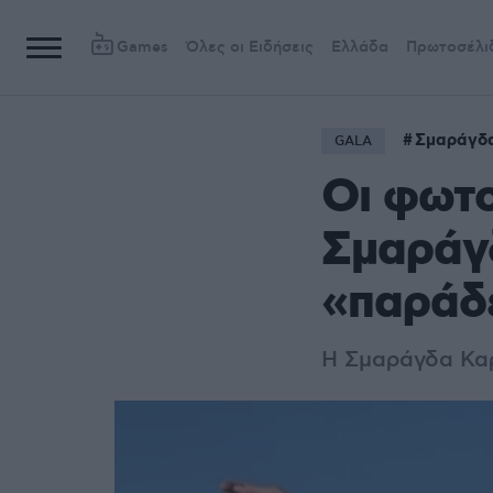
Games
Όλες οι Ειδήσεις
Ελλάδα
Πρωτοσέλι
Σμαράγδ
GALA
Οι φωτο
Σμαράγ
«παράδ
Η Σμαράγδα Καρ