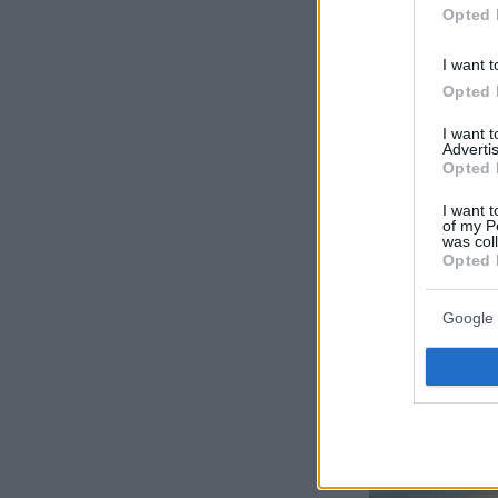
Opted 
I want t
Opted 
I want 
Advertis
Opted 
I want t
of my P
was col
Opted 
Google 