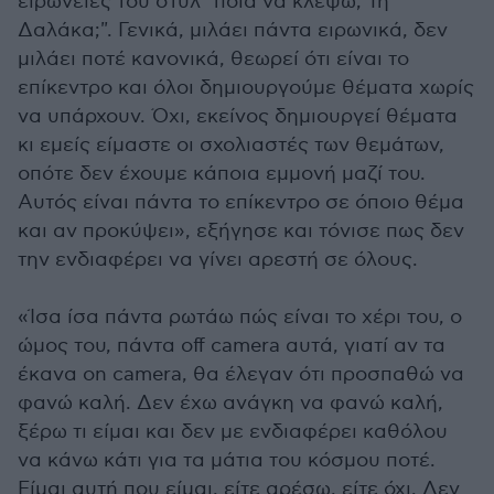
ειρωνείες του στυλ "ποια να κλέψω; Τη
Δαλάκα;". Γενικά, μιλάει πάντα ειρωνικά, δεν
μιλάει ποτέ κανονικά, θεωρεί ότι είναι το
επίκεντρο και όλοι δημιουργούμε θέματα χωρίς
να υπάρχουν. Όχι, εκείνος δημιουργεί θέματα
κι εμείς είμαστε οι σχολιαστές των θεμάτων,
οπότε δεν έχουμε κάποια εμμονή μαζί του.
Αυτός είναι πάντα το επίκεντρο σε όποιο θέμα
και αν προκύψει», εξήγησε και τόνισε πως δεν
την ενδιαφέρει να γίνει αρεστή σε όλους.
«Ίσα ίσα πάντα ρωτάω πώς είναι το χέρι του, ο
ώμος του, πάντα off camera αυτά, γιατί αν τα
έκανα on camera, θα έλεγαν ότι προσπαθώ να
φανώ καλή. Δεν έχω ανάγκη να φανώ καλή,
ξέρω τι είμαι και δεν με ενδιαφέρει καθόλου
να κάνω κάτι για τα μάτια του κόσμου ποτέ.
Είμαι αυτή που είμαι, είτε αρέσω, είτε όχι. Δεν