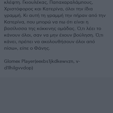
κλέφτη. Γκιουλέκας, Παπαχαραλάμπους,
Χριστόφορος και Κατερίνα, όλοι την ίδια
γραμμή. Κι αυτή τη γραμμή την πήραν από την
Κατερίνα, που μπορώ να πω ότι είναι η
βασίλισσα της κόκκινης ομάδας. Ό,τι λέει το
κάνουν όλοι, σαν να μην έχουν βούληση. Ό,τι
κάνει, πρέπει να ακολουθήσουν όλοι από
πίσω», είπε ο Φάνης.
Glomex Player(eexbs1jkdkewvzn, v-
d1lhilgvvdop)