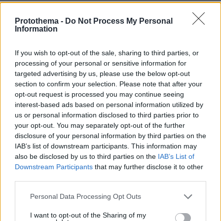
παίκτες του τουρκικού All Star. Αυτό συνέπεσε
με την επιστροφή του Ogeday στον στίβο και
Protothema -
Do Not Process My Personal
Information
αυτός ήταν η πρώτη τους επιλογή.
If you wish to opt-out of the sale, sharing to third parties, or
Glomex Player(eexbs1jkdkewvzn, v-
processing of your personal or sensitive information for
d1livq5kmemx)
targeted advertising by us, please use the below opt-out
section to confirm your selection. Please note that after your
opt-out request is processed you may continue seeing
interest-based ads based on personal information utilized by
us or personal information disclosed to third parties prior to
Ο αγώνας ήταν ντέρμπι που κρίθηκε στις
your opt-out. You may separately opt-out of the further
λεπτομέρειες και κυρίως στα ελληνικά
disclosure of your personal information by third parties on the
IAB’s list of downstream participants. This information may
ματσαρίσματα, αφού μετά το 10-10 στα best of
also be disclosed by us to third parties on the
IAB’s List of
δεν μπήκαν Τούρκοι.
Downstream Participants
that may further disclose it to other
third parties.
Glomex Player(eexbs1jkdkewvzn, v-
Please note that this website/app uses one or more Google
Personal Data Processing Opt Outs
d1lkb5mcelrt)
services and may gather and store information including but
not limited to your visit or usage behaviour. You may click to
I want to opt-out of the Sharing of my