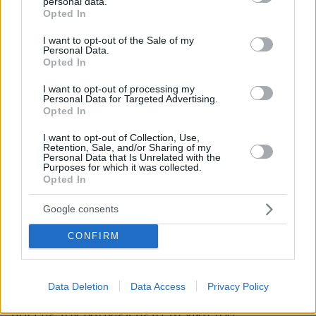
personal data.
grant or deny consent to Google and its third-party tags to
Opted In
use your data for below specified purposes in below Google
consent section.
Οι δύο ομάδες πήγαν μαζί στο 11-11 και στο flag
I want to opt-out of the Sale of my
Personal Data.
race ο Ντάνιελ και η Δώρα επικράτησαν των
Opted In
Γκιουλέκα και Κατερίνας για το τελικό 12-11
I want to opt-out of processing my
κάνοντας παράλληλα και το 2-1 στις ασυλίες
Personal Data for Targeted Advertising.
Opted In
αυτής της εβδομάδας.
I want to opt-out of Collection, Use,
Retention, Sale, and/or Sharing of my
Glomex Player(eexbs1jkdkewvzn, v-
Personal Data that Is Unrelated with the
Purposes for which it was collected.
d1lkbzt6738h)
Opted In
Google consents
CONFIRM
Το πολεμικό κλίμα των Κόκκινων για το Φάνη
συνεχίστηκε και μετά το τέλος του αγώνα που
κατέκτησαν οι Μπλε, με τον Γιώργο Γκιουλέκα
Data Deletion
Data Access
Privacy Policy
να επιτίθεται στον Φάνη, ο οποίος γελούσε
μαζί με τον Ντάνιελ μετά τη νίκη του