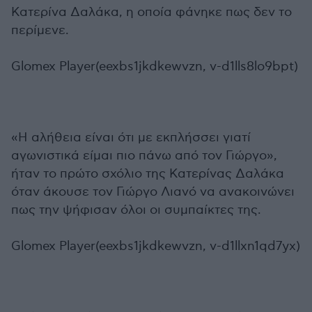
Κατερίνα Δαλάκα, η οποία φάνηκε πως δεν το
περίμενε.
Glomex Player(eexbs1jkdkewvzn, v-d1lls8lo9bpt)
«Η αλήθεια είναι ότι με εκπλήσσει γιατί
αγωνιστικά είμαι πιο πάνω από τον Γιώργο»,
ήταν το πρώτο σχόλιο της Κατερίνας Δαλάκα
όταν άκουσε τον Γιώργο Λιανό να ανακοινώνει
πως την ψήφισαν όλοι οι συμπαίκτες της.
Glomex Player(eexbs1jkdkewvzn, v-d1llxn1qd7yx)