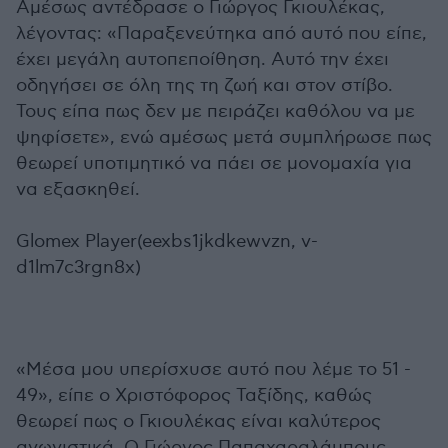
Αμέσως αντέδρασε ο Γιώργος Γκιουλέκας,
λέγοντας: «Παραξενεύτηκα από αυτό που είπε,
έχει μεγάλη αυτοπεποίθηση. Αυτό την έχει
οδηγήσει σε όλη της τη ζωή και στον στίβο.
Τους είπα πως δεν με πειράζει καθόλου να με
ψηφίσετε», ενώ αμέσως μετά συμπλήρωσε πως
θεωρεί υποτιμητικό να πάει σε μονομαχία για
να εξασκηθεί.
Glomex Player(eexbs1jkdkewvzn, v-
d1lm7c3rgn8x)
«Μέσα μου υπερίσχυσε αυτό που λέμε το 51 -
49», είπε ο Χριστόφορος Ταξίδης, καθώς
θεωρεί πως ο Γκιουλέκας είναι καλύτερος
αγωνιστικά. Ο Γιώργος Παπαχαραλάμπους