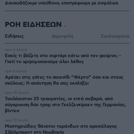
Διασκεδάζουμε υπεύθυνα, επιστρέφουμε με ασφάλεια
ΡΟΗ ΕΙΔΗΣΕΩΝ
Ειδήσεις
Δημοφιλή
Σχολιασμένα
πριν 6 λεπτά
Εσείς τι βάζετε στο συρτάρι κάτω από τον φούρνο; -
Γιατί το χρησιμοποιούμε όλοι λάθος
πριν 6 λεπτά
Αρέσει στις γάτες το παιχνίδι “Φέρτο” όσο και στους
σκύλους; Η απάντηση θα σας εκπλήξει
πριν 10 λεπτά
Τουλάχιστον 25 τραυματίες, οι επτά σοβαρά, από
σύγκρουση δύο τραμ στο Γκελζενκίρχεν της Γερμανίας,
βίντεο
πριν 13 λεπτά
Μυστηριώδεις θάνατοι ταράνδων στο αρχιπέλαγος
Σβάλμπαρντ στη Νορβηγία