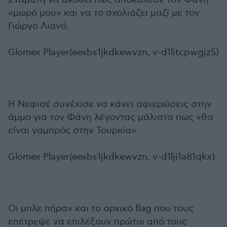
«μωρό μου» και να το σχολιάζει μαζί με τον
Γιώργο Λιανό.
Glomex Player(eexbs1jkdkewvzn, v-d1litcpwgjz5)
Η Νεφισέ συνέχισε να κάνει αφιερώσεις στην
άμμο για τον Φάνη λέγοντας μάλιστα πως «θα
είναι γαμπρός στην Τουρκία»
Glomex Player(eexbs1jkdkewvzn, v-d1lji1a81qkx)
Οι μπλε πήραν και το αρχικό flag που τους
επέτρεψε να επιλέξουν πρώτοι από τους