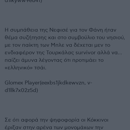
d1lkyww9eu41)
Η συμπάθεια της Νεφισέ για τον Φάνη ήταν
θέμα συζήτησης και στο συμβούλιο του νησιού,
με τον παίκτη των Μπλε να δέχεται μεν το
ενδιαφέρον της Τουρκάλας survivor αλλά να…
παίζει άμυνα λέγοντας ότι προτιμάει το
«ελληνικό» τσάι.
Glomex Player(eexbs1jkdkewvzn, v-
d1llk7x02z5d)
Σε ότι αφορά την ψηφοφορία οι Κόκκινοι
έριξαν στην αρένα των μονομάχων την