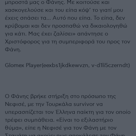
μπροστά μας ο Φάνης. Με κοιτούσε και
χασκογελούσε και του είπα κόψ’ το γιατί μου
έχεις σπάσει τα… Αυτό που είπα. Το είπα, δεν
κρύβομαι και δεν προσπαθώ να δικαιολογηθώ
για κάτι. Μας έχει ζαλίσει» απάντησε ο
Χριστόφορος για τη συμπεριφορά του προς τον
Φάνη.
Glomex Player(eexbs1jkdkewvzn, v-d1li5czerndt)
Ο Φάνης βρήκε στήριξη στο πρόσωπο της
Νεφισέ, με την Τουρκάλα survivor να
υπερασπίζεται τον Έλληνα παίκτη για τον οποίο
τρέφει συμπάθεια. «Είναι το εξιλαστήριο
θύμα», είπε η Νεφισέ για τον Φάνη με τον
Σταμάτη να ακούει πως αποκάλεσε τον Φάνη