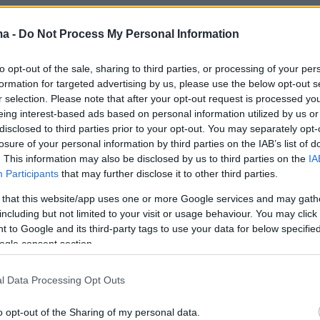
ν θα επιστρέψουμε σε περιορισμούς, όπως στ
ma -
Do Not Process My Personal Information
ο της πανδημίας ο κ. Δημόπουλος αναφέρει ότ
ο χρόνια
υπάρχει και η γνώση και τα όπλα
,
to opt-out of the sale, sharing to third parties, or processing of your per
formation for targeted advertising by us, please use the below opt-out s
εγκεκριμένα φάρμακα, για την αντιμετώπιση τη
r selection. Please note that after your opt-out request is processed y
id-19. "Όλα αυτά υποδηλώνουν ότι οι
eing interest-based ads based on personal information utilized by us or
disclosed to third parties prior to your opt-out. You may separately opt-
ου είχαμε ζήσει στο αρχικό στάδιο της
losure of your personal information by third parties on the IAB’s list of
ν προβλέπεται να επιστρέφουν. Με βάση την
. This information may also be disclosed by us to third parties on the
IA
χει σημειωθεί ίσως μπορούμε να πούμε ότι το
Participants
that may further disclose it to other third parties.
νδημίας είναι πλέον ένα χειροπιαστό σενάριο
 that this website/app uses one or more Google services and may gath
α στην ερχόμενη χρονιά".
including but not limited to your visit or usage behaviour. You may click 
 to Google and its third-party tags to use your data for below specifi
ogle consent section.
εδομένα για την Όμικρον - Αύξηση των
μέσα στους επόμενους 2-3 μήνες
l Data Processing Opt Outs
χεία δείχνουν ότι η ταχύτητα εξάπλωσης της
o opt-out of the Sharing of my personal data.