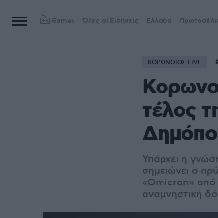
Games
Όλες οι Ειδήσεις
Ελλάδα
Πρωτοσέλι
ΚΟΡΩΝΟΙΟΣ LIVE
Κορωνοϊ
τέλος τ
Δημόπο
Υπάρχει η γνώση
σημειώνει ο πρ
«Omicron» από 
αναμνηστική δό