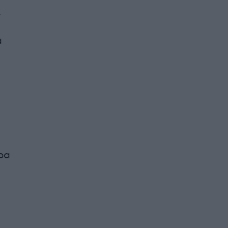
.
α
ρα