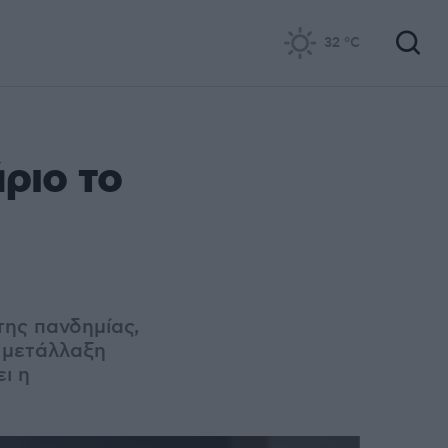
32
°C
ριο το
της πανδημίας,
η μετάλλαξη
ι η