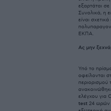
εξαρτάται σε 
Συνολικά, η 
είναι σχετικά
πολυπαραγοντ
ΕΚΠΑ.
Ας μην ξεχνά
Υπό το πρίσμ
οφείλονται σ
περιορισμού 
ανακοινώθηκε
ελέγχου για 
test
24 ωρών 
εξωτερικό αν