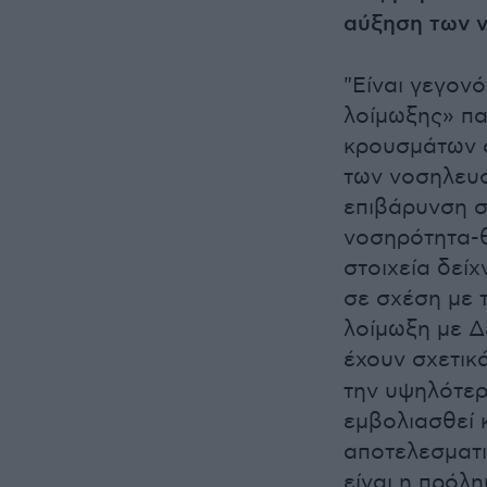
αύξηση των 
"Είναι γεγον
λοίμωξης» πα
κρουσμάτων σ
των νοσηλευό
επιβάρυνση σ
νοσηρότητα-θ
στοιχεία δεί
σε σχέση με 
λοίμωξη με Δέ
έχουν σχετικ
την υψηλότερ
εμβολιασθεί 
αποτελεσματι
είναι η πρόλ