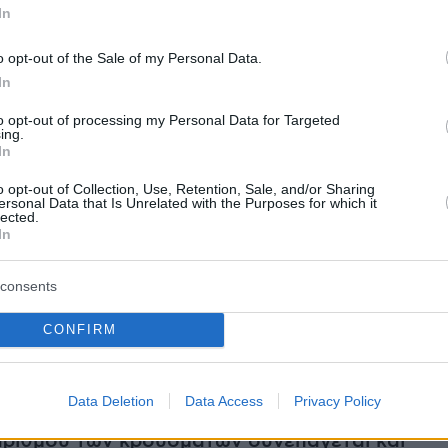
In
Όμικρον θα οδηγήσει σε
αύξηση των
έσα στους επόμενους 2-3 μήνες σε παγκόσμι
o opt-out of the Sale of my Personal Data.
 που όμως δεν είναι ξεκάθαρο, και είναι το πι
In
ναι ποια θα είναι η πίεση που θα ασκήσει το
to opt-out of processing my Personal Data for Targeted
κρον στα συστήματα υγείας.
Tρεις παράγοντε
ing.
In
ίσουν καταλυτικό ρόλο και θα προσδιορίσουν
ο της νέας παραλλαγής στην παγκόσμια
o opt-out of Collection, Use, Retention, Sale, and/or Sharing
ersonal Data that Is Unrelated with the Purposes for which it
) η νοσηρότητα-θνητότητα του στελέχους στον
lected.
In
 πληθυσμό, 2) η αποτελεσματικότητα των
ντι του στελέχους Όμικρον μετά από 2 ή 3
consents
) η βαρύτητα της επαναλοίμωξης. Διεθνείς
ς προσπάθειες βρίσκονται σε εξέλιξη
CONFIRM
να γίνουν ασφαλείς εκτιμήσεις στους τρεις
ς", αναφέρει ο κ. Δημόπουλος.
Data Deletion
Data Access
Privacy Policy
ριθμού των κρουσμάτων συνεπάγεται και