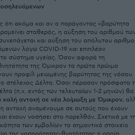
νοσηλευόμενων
ός ότι ακόμα και αν ο παράγοντας «βαρύτητα
ραμείνει σταθερός, η αύξηση του αριθμού τω
υνεπάγεται και αύξηση του απόλυτου αριθμο
μενων λόγω COVID-19 και επιπλέον
το σύστημα υγείας. Όσον αφορά τη
νητότητα της Όμικρον τα πρώτα πρώιμα
χνουν προφίλ μειωμένης βαρύτητας της νόσου
το στέλεχος Δέλτα. Όσοι πέρασαν πρόσφατα 
λτα (π.χ. εντός των τελευταίων 1-2 μηνών) θα
ά
καλή αντοχή
σε νέα λοίμωξη με Όμικρον
, αλ
η αντοχή αναμένουμε σε αυτούς που έχουν
και έχουν νοσήσει στο παρελθόν. Σχετικά με τ
κότητα των εμβολίων το σημαντικό στοιχείο
ηψη της νοσηρότητας-θνητότητας η οποία