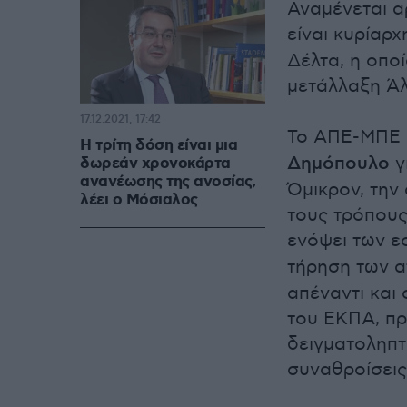
Αναμένεται α
είναι κυρίαρχ
Δέλτα, η οποί
μετάλλαξη Ά
17.12.2021, 17:42
Το ΑΠΕ-ΜΠΕ 
Η τρίτη δόση είναι μια
Δημόπουλο
γ
δωρεάν χρονοκάρτα
ανανέωσης της ανοσίας,
Όμικρον, την
λέει ο Μόσιαλος
τους τρόπους
ενόψει των ε
τήρηση των 
απέναντι και
του ΕΚΠΑ, πρ
δειγματοληπτ
συναθροίσεις