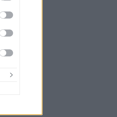
α
ο
ς