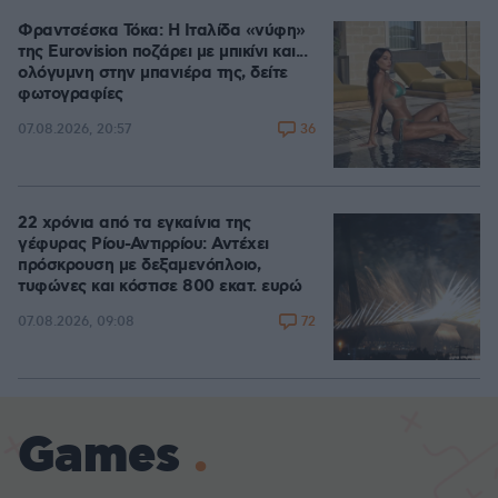
Φραντσέσκα Τόκα: Η Ιταλίδα «νύφη»
της Eurovision ποζάρει με μπικίνι και...
ολόγυμνη στην μπανιέρα της, δείτε
φωτογραφίες
36
07.08.2026, 20:57
22 χρόνια από τα εγκαίνια της
γέφυρας Ρίου-Αντιρρίου: Αντέχει
πρόσκρουση με δεξαμενόπλοιο,
τυφώνες και κόστισε 800 εκατ. ευρώ
72
07.08.2026, 09:08
Games