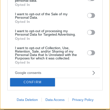
07.08.2026, 15:59
personal data.
grant or deny consent to Google and its third-party tags to
Opted In
Είδος υπό εξαφάνιση οι υπερπολύτεκνοι στην
use your data for below specified purposes in below Google
Ελλάδα που γερνάει: Τα... δύο ταψιά μεσημεριανό,
consent section.
I want to opt-out of the Sale of my
τα επιδόματα, η καθημερινότητά τους
Personal Data.
Opted In
I want to opt-out of processing my
Personal Data for Targeted Advertising.
Opted In
I want to opt-out of Collection, Use,
Retention, Sale, and/or Sharing of my
Personal Data that Is Unrelated with the
Purposes for which it was collected.
Opted In
Google consents
CONFIRM
Data Deletion
Data Access
Privacy Policy