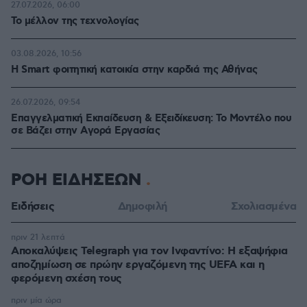
27.07.2026, 06:00
Το μέλλον της τεχνολογίας
03.08.2026, 10:56
Η Smart φοιτητική κατοικία στην καρδιά της Αθήνας
26.07.2026, 09:54
Επαγγελματική Εκπαίδευση & Εξειδίκευση: Το Mοντέλο που
σε Bάζει στην Aγορά Eργασίας
ΡΟΗ ΕΙΔΗΣΕΩΝ
Ειδήσεις
Δημοφιλή
Σχολιασμένα
πριν 21 λεπτά
Αποκαλύψεις Telegraph για τον Ινφαντίνο: Η εξαψήφια
αποζημίωση σε πρώην εργαζόμενη της UEFA και η
φερόμενη σχέση τους
πριν μία ώρα