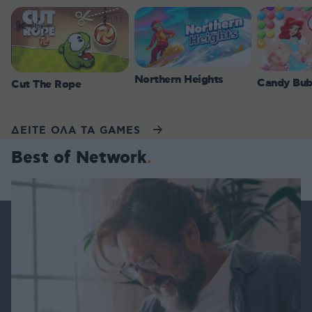
Northern Heights
Candy Bub
Cut The Rope
ΔΕΙΤΕ ΟΛΑ ΤΑ GAMES
Best of Network