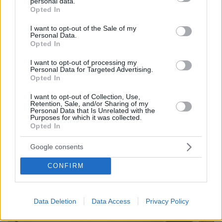
personal data.
grant or deny consent to Google and its third-party tags to
Opted In
use your data for below specified purposes in below Google
consent section.
I want to opt-out of the Sale of my
Personal Data.
Opted In
I want to opt-out of processing my
Personal Data for Targeted Advertising.
Opted In
1
16.12.2025, 17:47
Μέγαρο Μουσικής Αθηνών: Μεγάλοι ερμηνευτές,
I want to opt-out of Collection, Use,
Retention, Sale, and/or Sharing of my
μαέστροι και μουσικοί στο πρόγραμμα της νέας χρονιάς
Personal Data that Is Unrelated with the
Purposes for which it was collected.
Μαρία Φαραντούρη, Μανώλης Μητσιάς, Σερ Τζον
Opted In
Έλιοτ Γκάρντινερ, Ρούφους Γουέινραϊτ και Ντενίζ
Κοζουχίν ανάμεσα στους καλλιτέχνες που θα
Google consents
φιλοξενήσει
CONFIRM
Data Deletion
Data Access
Privacy Policy