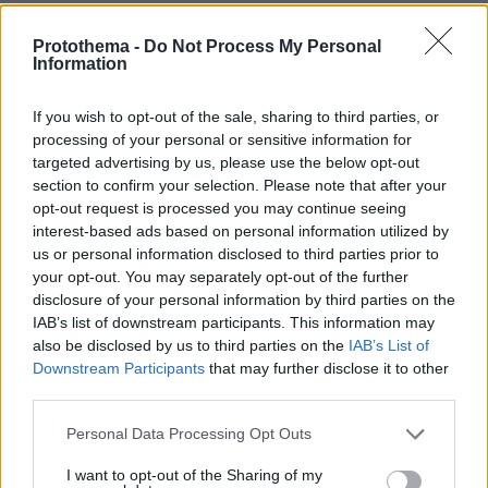
Γρατσία: Στο κόμμα Καρυστιανού δεν υπάρχουν καπέλα
αριστερά και δεξιά ως βαρίδια, τον Φεβρουάριο το
Protothema -
Do Not Process My Personal
πρόγραμμα
Information
Στο κόμμα δεν θα έχουν θέση πρόσωπα που έχουν
εκλεγεί, δεν νομίζω ότι αυτό αφορά τους
If you wish to opt-out of the sale, sharing to third parties, or
υποψήφιους, είπε η Μαρία Γρατσία
processing of your personal or sensitive information for
targeted advertising by us, please use the below opt-out
section to confirm your selection. Please note that after your
opt-out request is processed you may continue seeing
interest-based ads based on personal information utilized by
us or personal information disclosed to third parties prior to
your opt-out. You may separately opt-out of the further
disclosure of your personal information by third parties on the
IAB’s list of downstream participants. This information may
also be disclosed by us to third parties on the
IAB’s List of
Downstream Participants
that may further disclose it to other
third parties.
Please note that this website/app uses one or more Google
Personal Data Processing Opt Outs
services and may gather and store information including but
not limited to your visit or usage behaviour. You may click to
I want to opt-out of the Sharing of my