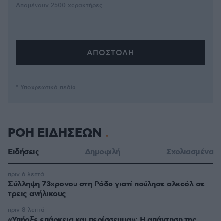
Απομένουν
2500
χαρακτήρες
* Υποχρεωτικά πεδία
ΡΟΗ ΕΙΔΗΣΕΩΝ
Ειδήσεις
Δημοφιλή
Σχολιασμένα
πριν 6 λεπτά
Σύλληψη 73χρονου στη Ρόδο γιατί πούλησε αλκοόλ σε
τρεις ανήλικους
πριν 8 λεπτά
«Υπήρξε επάρκεια και περίσσευμα»: Η απάντηση της