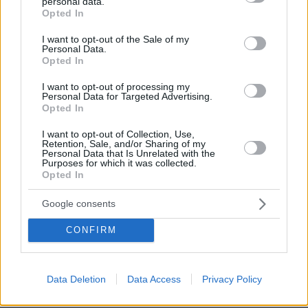
personal data.
grant or deny consent to Google and its third-party tags to
Opted In
ανθρώπινο σώμα , μέσα σε λεπτά εξελίσσεται και
use your data for below specified purposes in below Google
απαιτείται άμεση χορήγηση αδρεναλίνης και
consent section.
I want to opt-out of the Sale of my
ενδοφλέβιων αντιισταμινικών . Το ερώτημα είναι γιατί
Personal Data.
δεν έγιναν άμεσα αυτά και κυρίως τι δουλειά είχε η
Opted In
ενδοφλέβια αντιβίωση σε μια αποκόλληση! Και τέλος
I want to opt-out of processing my
γιατί δεν έδινε τεστ αλλεργίας πριν τη χορήγηση της
Personal Data for Targeted Advertising.
!
Opted In
ΑΠΑΝΤΗΣΗ
I want to opt-out of Collection, Use,
Retention, Sale, and/or Sharing of my
Κ.Ν.
Personal Data that Is Unrelated with the
Purposes for which it was collected.
02.10.2025, 13:52
Opted In
Αν γνωρίζετε κάποιο νοσοκομείο που να κάνει
τεστ αλλεργίας σε ασθενείς πριν χορηγήσουν
Google consents
κάποιο φάρμακο , πείτε το μας κι εμάς για να
πάμε....
CONFIRM
ΑΠΑΝΤΗΣΗ
Data Deletion
Data Access
Privacy Policy