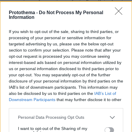
προχωρήσει η διαφαινόμενη ζημία. Σκεφθείτε λοιπόν
πριν βγάλετε συμπεράσματα.
Protothema -
Do Not Process My Personal
ΑΠΑΝΤΗΣΗ
Information
If you wish to opt-out of the sale, sharing to third parties, or
πεζός
processing of your personal or sensitive information for
02.10.2025, 14:30
targeted advertising by us, please use the below opt-out
Το αίμα στον κόλπο της εγκυμονούσας μάς λέει ότι
section to confirm your selection. Please note that after your
υπήρχαν προβλήματα που ίσως επείγε η αντιμετώπισή
opt-out request is processed you may continue seeing
τους. Αν δεν της έκαναν αντιβίωση και πάθαινε κάτι
interest-based ads based on personal information utilized by
άλλο από την μόλυνση στον κόλπο, τι θα έγραφαν οι
us or personal information disclosed to third parties prior to
σχολιαστές-ιατροί του καναπέ; Όποιος νομίζει ότι τα
your opt-out. You may separately opt-out of the further
πράγματα στην ζωή είναι άσπρο-μαύρο, μάλλον δεν
disclosure of your personal information by third parties on the
έχει ενηλικιωθεί επαρκώς.
IAB’s list of downstream participants. This information may
also be disclosed by us to third parties on the
IAB’s List of
ΑΠΑΝΤΗΣΗ
Downstream Participants
that may further disclose it to other
third parties.
@ δεν το κατέχεις το θέμα
Please note that this website/app uses one or more Google
Personal Data Processing Opt Outs
02.10.2025, 12:09
services and may gather and store information including but
το αναφυλακτικό σοκ γίνεται αμέσως μετά την
not limited to your visit or usage behaviour. You may click to
I want to opt-out of the Sharing of my
είσοδο του παράγοντα που το προκαλεί στο