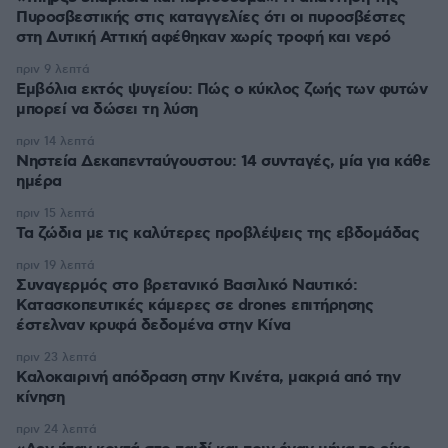
Πυροσβεστικής στις καταγγελίες ότι οι πυροσβέστες
στη Δυτική Αττική αφέθηκαν χωρίς τροφή και νερό
πριν 9 λεπτά
Εμβόλια εκτός ψυγείου: Πώς ο κύκλος ζωής των φυτών
μπορεί να δώσει τη λύση
πριν 14 λεπτά
Νηστεία Δεκαπενταύγουστου: 14 συνταγές, μία για κάθε
ημέρα
πριν 15 λεπτά
Τα ζώδια με τις καλύτερες προβλέψεις της εβδομάδας
πριν 19 λεπτά
Συναγερμός στο βρετανικό Βασιλικό Ναυτικό:
Κατασκοπευτικές κάμερες σε drones επιτήρησης
έστελναν κρυφά δεδομένα στην Κίνα
πριν 23 λεπτά
Καλοκαιρινή απόδραση στην Κινέτα, μακριά από την
κίνηση
πριν 24 λεπτά