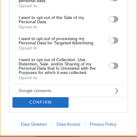
personal data.
grant or deny consent to Google and its third-party tags to
Opted In
4
08.08.2026, 15:02
use your data for below specified purposes in below Google
consent section.
I want to opt-out of the Sale of my
Personal Data.
Opted In
Games
I want to opt-out of processing my
Personal Data for Targeted Advertising.
Opted In
I want to opt-out of Collection, Use,
Retention, Sale, and/or Sharing of my
Personal Data that Is Unrelated with the
Purposes for which it was collected.
Opted In
Northern Heights
Candy Bub
Cut The Rope
Google consents
CONFIRM
ΔΕΙΤΕ ΟΛΑ ΤΑ GAMES
Best of Network
Data Deletion
Data Access
Privacy Policy