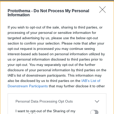
Συνδικαλιστής ψαράς που αποχώρησε
από την Ελπίδα της Καρυστιανού, της
Protothema -
Do Not Process My Personal
ζητά να τον προστατέψει:
Information
Καταγγέλλει μεθοδευμένη σπίλωση
από μέλη του κόμματος
If you wish to opt-out of the sale, sharing to third parties, or
39
08.08.2026, 20:05
processing of your personal or sensitive information for
targeted advertising by us, please use the below opt-out
section to confirm your selection. Please note that after your
Πατέρας για δεύτερη φορά ο
opt-out request is processed you may continue seeing
Κωνσταντέλιας: Η σύζυγός του
interest-based ads based on personal information utilized by
Χριστίνα έφερε στον κόσμο ένα
us or personal information disclosed to third parties prior to
υγιέστατο κοριτσάκι
your opt-out. You may separately opt-out of the further
disclosure of your personal information by third parties on the
57
08.08.2026, 22:23
IAB’s list of downstream participants. This information may
also be disclosed by us to third parties on the
IAB’s List of
Downstream Participants
that may further disclose it to other
third parties.
Αντόνιο Μπαντέρας: Ήξερα ότι δεν θα
πέρναγα όλη μου τη ζωή στο
Please note that this website/app uses one or more Google
Personal Data Processing Opt Outs
Χόλιγουντ, δεν ήταν γραφτό να
services and may gather and store information including but
βρίσκομαι εκεί, αλλά στην πατρίδα
not limited to your visit or usage behaviour. You may click to
I want to opt-out of the Sharing of my
μου