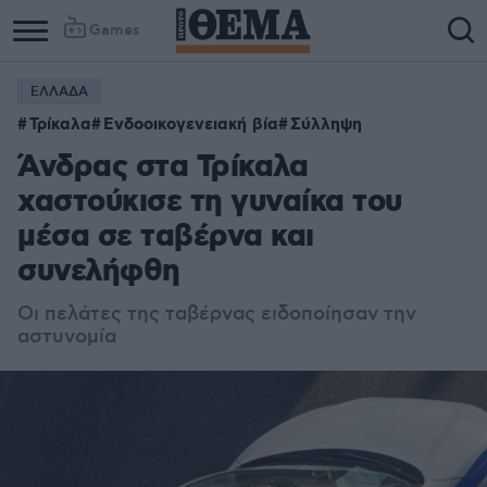
Games
ΕΛΛΑΔΑ
Column
Column
Τρίκαλα
Ενδοοικογενειακή βία
Σύλληψη
1
2
Άνδρας στα Τρίκαλα
χαστούκισε τη γυναίκα του
μέσα σε ταβέρνα και
συνελήφθη
Οι πελάτες της ταβέρνας ειδοποίησαν την
αστυνομία