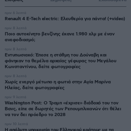
πριν 6 λεπτά
Renault 4 E-Tech electric: Ελευθερία για πάντα! (+video)
πριν 8 λεπτά
Ποιο αυτοκίνητο βενζίνης έκανε 1.980 χλμ με έναν
ανεφοδιασμό;
πριν 8 λεπτά
Εντυπωσιακό: Έπεσε η στάθμη του Δούναβη και
φάνηκαν τα θεμέλια αρχαίας γέφυρας του Μεγάλου
Κωνσταντίνου, δείτε φωτογραφίες
πριν 8 λεπτά
Χωρίς ενεργό μέτωπο η φωτιά στην Aγία Μαρίνα
Ηλείας, δείτε φωτογραφίες
πριν 9 λεπτά
Washington Post: Ο Τραμπ «έχρισε» διάδοχό του τον
Βανς, είπε σε δωρητές των Ρεπουμπλικανών ότι θέλει
να τον δει πρόεδρο το 2028
πριν 10 λεπτά
Η απόλυτη υποκρισία του Ελληνικού κράτους με τα