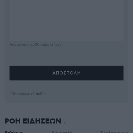
Απομένουν
2500
χαρακτήρες
* Υποχρεωτικά πεδία
ΡΟΗ ΕΙΔΗΣΕΩΝ
Ειδήσεις
Δημοφιλή
Σχολιασμένα