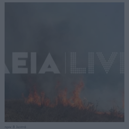
πριν 8 λεπτά