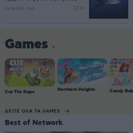
30
06.08.2026, 14:45
Games
Northern Heights
Candy Bub
Cut The Rope
ΔΕΙΤΕ ΟΛΑ ΤΑ GAMES
Best of Network