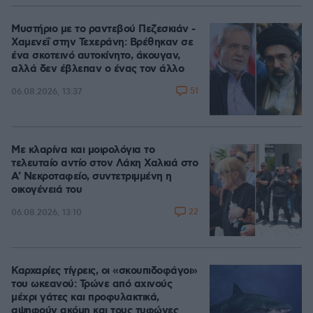
Μυστήριο με το ραντεβού Πεζεσκιάν -
Χαμενεΐ στην Τεχεράνη: Βρέθηκαν σε
ένα σκοτεινό αυτοκίνητο, άκουγαν,
αλλά δεν έβλεπαν ο ένας τον άλλο
51
06.08.2026, 13:37
Με κλαρίνα και μοιρολόγια το
τελευταίο αντίο στον Λάκη Χαλκιά στο
A' Νεκροταφείο, συντετριμμένη η
οικογένειά του
22
06.08.2026, 13:10
Καρχαρίες τίγρεις, οι «σκουπιδοφάγοι»
του ωκεανού: Τρώνε από αχινούς
μέχρι γάτες και προφυλακτικά,
αψηφούν ακόμη και τους τυφώνες