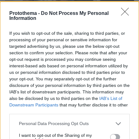
Protothema -
Do Not Process My Personal
Information
If you wish to opt-out of the sale, sharing to third parties, or
processing of your personal or sensitive information for
targeted advertising by us, please use the below opt-out
06.08.2026, 15:36
section to confirm your selection. Please note that after your
Η απουσία μέσα στη νύχτα και η λεπτομέρεια στα
opt-out request is processed you may continue seeing
μηνύματα: Πώς η σύζυγος του Αφγανού ξεκίνησε
interest-based ads based on personal information utilized by
να τον υποπτεύεται για τη δολοφονία της
us or personal information disclosed to third parties prior to
Βρετανίδας στην Κυψέλη
your opt-out. You may separately opt-out of the further
disclosure of your personal information by third parties on the
IAB’s list of downstream participants. This information may
also be disclosed by us to third parties on the
IAB’s List of
Downstream Participants
that may further disclose it to other
third parties.
Please note that this website/app uses one or more Google
Personal Data Processing Opt Outs
services and may gather and store information including but
not limited to your visit or usage behaviour. You may click to
I want to opt-out of the Sharing of my