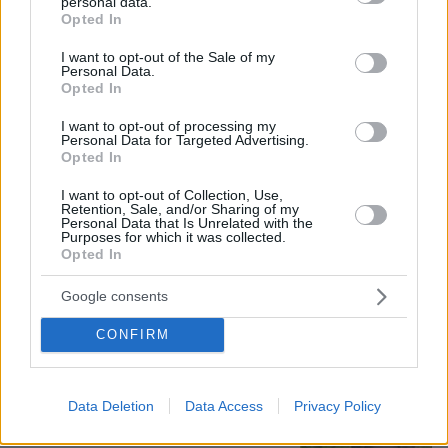
personal data.
grant or deny consent to Google and its third-party tags to
Opted In
use your data for below specified purposes in below Google
consent section.
I want to opt-out of the Sale of my
Personal Data.
Opted In
I want to opt-out of processing my
Personal Data for Targeted Advertising.
Opted In
I want to opt-out of Collection, Use,
Retention, Sale, and/or Sharing of my
Personal Data that Is Unrelated with the
Purposes for which it was collected.
Opted In
06.08.2026, 12:32
Google consents
Η αποκαλυπτική κατάθεση της συζύγου του
Αφγανού: Πώς γνωρίσαμε τη Λίσα, γιατί
CONFIRM
υποψιάστηκα ότι ήταν το πτώμα στη βαλίτσα
Data Deletion
Data Access
Privacy Policy
Νεαρή γυναίκα με ακατέργαστη
ομορφιά από την Αιθιοπία έγινε viral,