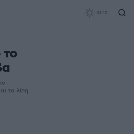
25
°C
 το
βα
ών
αι τα λίπη