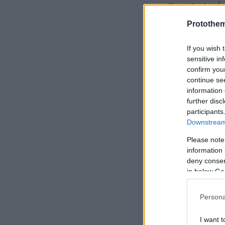
συγκεκριμέν
βρίσκονται 
Protothe
καλεί τους
ανωτέρω πρ
If you wish 
sensitive in
confirm you
continue se
information 
further disc
Ειδήσεις σ
participants
Downstream 
Άγριος ξυλ
Please note
Κρήτη για 
information 
κεφάλι
deny consent
in below Go
Οι Δημοκρα
Persona
αντιπρόεδρ
I want t