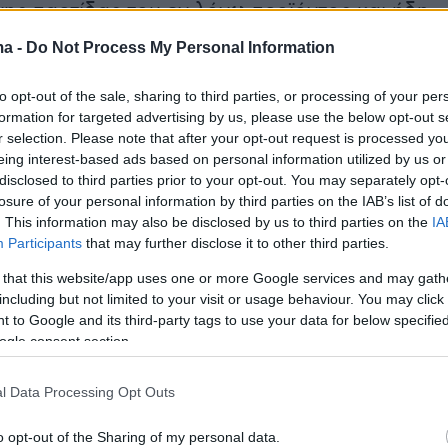
ης παρτίδας του εν λόγω προϊόντος και ήδη
σε εξέλιξη οι σχετικοί έλεγχοι. Παράλληλα,
ma -
Do Not Process My Personal Information
 καταναλωτές που έχουν προμηθευτεί το
οϊόν, να μην το καταναλώσουν.
to opt-out of the sale, sharing to third parties, or processing of your per
formation for targeted advertising by us, please use the below opt-out s
r selection. Please note that after your opt-out request is processed y
eing interest-based ads based on personal information utilized by us or
disclosed to third parties prior to your opt-out. You may separately opt-
losure of your personal information by third parties on the IAB’s list of
ήμερα:
. This information may also be disclosed by us to third parties on the
IA
Participants
that may further disclose it to other third parties.
οδαρμός Ελληνοκαναδού χρηματιστή στην
 that this website/app uses one or more Google services and may gath
μια παρατήρηση - Του έκαναν 60 ράμματα στο
including but not limited to your visit or usage behaviour. You may click 
 to Google and its third-party tags to use your data for below specifi
ogle consent section.
τικοί αναζητούν και νέο υποψήφιο
l Data Processing Opt Outs
ο: Οι 9 υποψήφιοι που μπαίνουν στην κούρσα
o opt-out of the Sharing of my personal data.