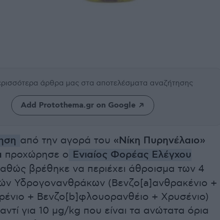
περισσότερα άρθρα μας
στα αποτελέσματα αναζήτησης
Add Protothema.gr on Google
ληση
από την αγορά του
«Νίκη Πυρηνέλαιο»
α
προχώρησε ο
Ενιαίος Φορέας Ελέγχου
αθώς βρέθηκε να περιέχει άθροισμα των 4
ών Υδρογονανθράκων (Βενζο[a]ανθρακένιο +
υρένιο + Βενζο[b]φλουορανθέιο + Χρυσένιο)
 αντί για 10 μg/kg που είναι τα ανώτατα όρια