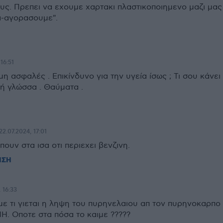
υς. Πρεπει να εχουμε χαρτακι πλαστικοποιημενο μαζι μας
α-αγορασουμε".
16:51
μη ασφαλές . Επικίνδυνο για την υγεία ίσως ; Τι σου κάνει
κή γλώσσα . Θαύματα .
22.07.2024, 17:01
 πουν στα ισα οτι περιεχει βενζινη.
ΗΣΗ
 16:33
 με τι γιεται η ληψη του πυρηνελαιου απ τον πυρηνοκαρπο
Η. Οποτε στα πόσα το καιμε ?????