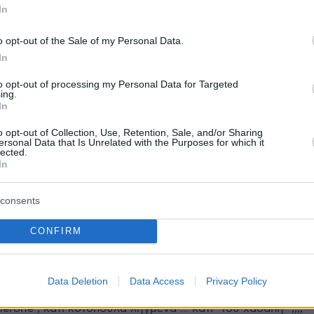
In
ρο ο 27χρονος που έφτασε καθυστερημένα
νία» και δημιούργησε χάος γιατί δεν τον
o opt-out of the Sale of my Personal Data.
άνει check in
In
to opt-out of processing my Personal Data for Targeted
ing.
protothema.gr στο Google News
το
και μάθετε πρώτοι
In
εις
o opt-out of Collection, Use, Retention, Sale, and/or Sharing
ersonal Data that Is Unrelated with the Purposes for which it
Ειδήσεις
 τελευταίες
από την Ελλάδα και τον Κόσμο, τη
lected.
In
Protothema.gr
μβαίνουν, στο
consents
ΙΑ
ΠΡΟΣΘΗΚΗ ΣΧΟΛΙΟΥ
(4)
CONFIRM
 τα σημειωνουμε
22.07.2024, 18:44
 τα σημειωνουμε και οταν βγαινει μια μαρκα σκάρτη να
Data Deletion
Data Access
Privacy Policy
οραζουμε. πχ (δεν κανω δυσφημιση, γεγονοτα λεω), κάτι
lerone , κατι κοτοπουλα ληγμενα ... κατι "του χασαπη" ,,,,