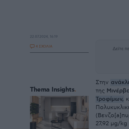
22.07.2024, 16:19
4 ΣΧΟΛΙΑ
Δείτε 
Στην
ανάκ
Thema Insights
της
Μινέρβ
Τροφίμων,
κ
Πολυκυκλικ
(Βενζο[a]π
27,92 μg/kg