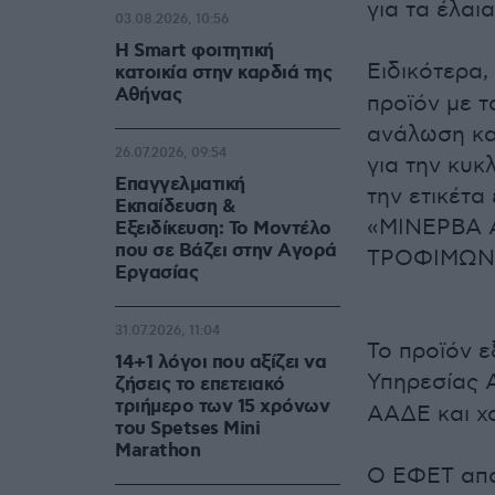
για τα έλαια
03.08.2026, 10:56
Η Smart φοιτητική
Ειδικότερα
κατοικία στην καρδιά της
Αθήνας
προϊόν με 
ανάλωση κατ
26.07.2026, 09:54
για την κυκ
Επαγγελματική
την ετικέτα
Εκπαίδευση &
«ΜΙΝΕΡΒΑ 
Εξειδίκευση: Το Mοντέλο
που σε Bάζει στην Aγορά
ΤΡΟΦΙΜΩΝ
Eργασίας
31.07.2026, 11:04
Το προϊόν ε
14+1 λόγοι που αξίζει να
Υπηρεσίας 
ζήσεις το επετειακό
τριήμερο των 15 χρόνων
ΑΑΔΕ και χ
του Spetses Mini
Marathon
Ο ΕΦΕΤ απα