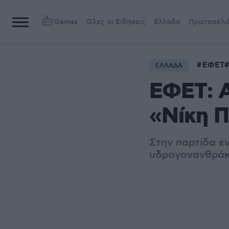
Games
Όλες οι Ειδήσεις
Ελλάδα
Πρωτοσέλι
ΕΦΕΤ
ΕΛΛΑΔΑ
ΕΦΕΤ: Α
«Νίκη Π
Στην παρτίδα ε
υδρογονανθράκω