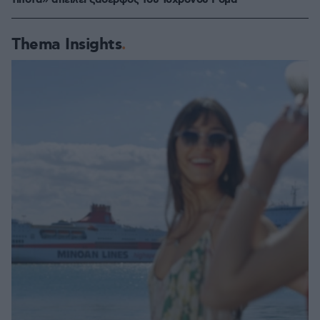
τίποτα» απειλεί ξάδερφος του 16χρονου Ρομά
Thema Insights