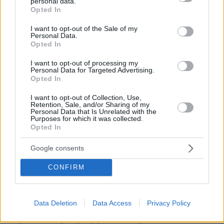
personal data.
grant or deny consent to Google and its third-party tags to
Opted In
να φτάσει η αστυνομία είχαν αποχωρήσει
»,
use your data for below specified purposes in below Google
πρόσθεσε ο υπάλληλος του καταστήματος.
consent section.
I want to opt-out of the Sale of my
Personal Data.
Opted In
Απειλούν συγγενείς του 16χρονου Ρομά
I want to opt-out of processing my
Personal Data for Targeted Advertising.
Εντωμεταξύ ευθείες απειλές σε περίπτωση που
Opted In
δεν τιμωρηθεί ο
αστυνομικός
από το όπλο του
I want to opt-out of Collection, Use,
οποίου τραυματίστηκε βαρύτατα ο 16χρονος
Retention, Sale, and/or Sharing of my
Personal Data that Is Unrelated with the
Ρομά
εξαπέλυσε ξάδερφός του που μίλησε στο
Purposes for which it was collected.
Opted In
ΟΡΕΝ την ώρα που επεισόδια από Ρομά
σημειώθηκαν για άλλο ένα βράδυ την Τετάρτη.
Google consents
«Εμείς ζητάμε το αυτονόητο. Ζητάμε ο
CONFIRM
δολοφόνος να τιμωρηθεί από την ελληνική
Δικαιοσύνη. Δεν είδατε τίποτα ακόμα εάν δεν
Data Deletion
Data Access
Privacy Policy
τιμωρηθεί ο αστυνομικός, θα πάρουμε τον
νόμο στα χέρια μας γιατί έχουμε νιώσει πολύ