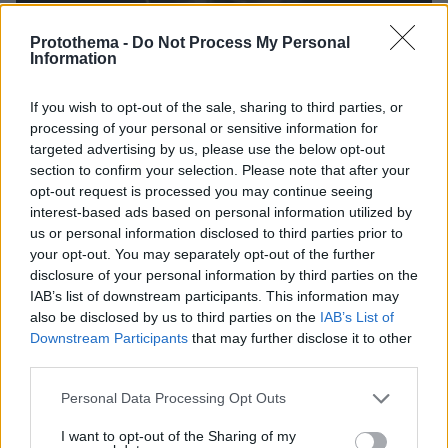
Protothema -
Do Not Process My Personal
Information
If you wish to opt-out of the sale, sharing to third parties, or
processing of your personal or sensitive information for
targeted advertising by us, please use the below opt-out
section to confirm your selection. Please note that after your
opt-out request is processed you may continue seeing
interest-based ads based on personal information utilized by
us or personal information disclosed to third parties prior to
your opt-out. You may separately opt-out of the further
disclosure of your personal information by third parties on the
IAB’s list of downstream participants. This information may
also be disclosed by us to third parties on the
IAB’s List of
Downstream Participants
that may further disclose it to other
third parties.
Στο κατάστημα την ώρα της επίθεσης, υπήρχαν
και άλλοι πελάτες. «Είκοσι χρόνια δουλεύω
Please note that this website/app uses one or more Google
Personal Data Processing Opt Outs
services and may gather and store information including but
εδώ, τέτοιο πράγμα δεν έχει ξαναγίνει. Ήρθαν
not limited to your visit or usage behaviour. You may click to
I want to opt-out of the Sharing of my
μέχρι
με αυτοκίνητα που δεν είχαν πινακίδες,