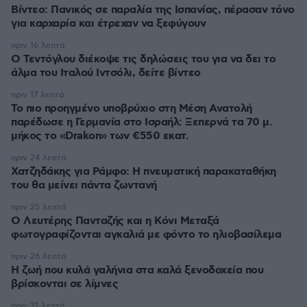
Βίντεο: Πανικός σε παραλία της Ισπανίας, πέρασαν τόνο
για καρχαρία και έτρεχαν να ξεφύγουν
πριν 16 λεπτά
Ο Τεντόγλου διέκοψε τις δηλώσεις του για να δει το
άλμα του Ιταλού Ιντσόλι, δείτε βίντεο
πριν 17 λεπτά
Το πιο προηγμένο υποβρύχιο στη Μέση Ανατολή
παρέδωσε η Γερμανία στο Ισραήλ: Ξεπερνά τα 70 μ.
μήκος το «Drakon» των €550 εκατ.
πριν 24 λεπτά
Χατζηδάκης για Ράμφο: Η πνευματική παρακαταθήκη
του θα μείνει πάντα ζωντανή
πριν 25 λεπτά
Ο Λευτέρης Πανταζής και η Κόνι Μεταξά
φωτογραφίζονται αγκαλιά με φόντο το ηλιοβασίλεμα
πριν 26 λεπτά
Η ζωή που κυλά γαλήνια στα καλά ξενοδοχεία που
βρίσκονται σε λίμνες
πριν 31 λεπτά