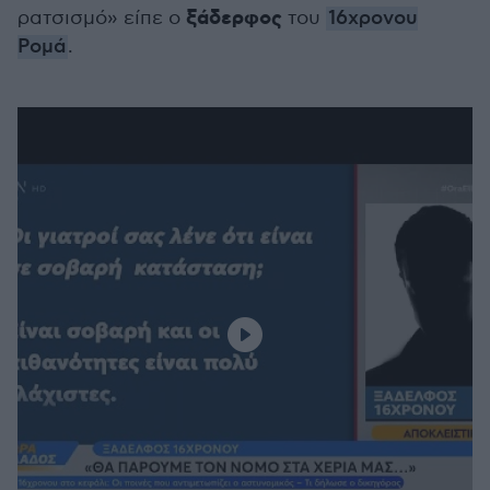
ξάδερφος
ρατσισμό» είπε ο
του
16χρονου
Ρομά
.