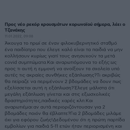
Προς νέο ρεκόρ κρουσμάτων κορωνοϊού σήμερα, λέει ο
Τζανάκης
11.01.2022, 09:08
Άκουγα το πρωί σε έναν φιλοκυβερνητικό σταθμό
ένα παιδίατρο που έλεγε καλό είναι τα παιδιά να μην
κολλήσουν κυρίως γιατί τους ανησυχούν τα μετά
covid συμπτώματα.Και αναρωτιόμουνα το εξής:ως
προς τι αυτή η εμμονή να ανοίξουν τα σχολεία υπό
αυτές τις ακραίες συνθήκες εξάπλωσης?Τι ακριβώς
θα πείραζε να περιμένουν 2 βδομάδες να δουν πως
εξελίσσεται αυτή η εξάπλωση?Έλεγε μάλιστα ότι
μεγάλη εξάπλωση γίνεται και στις εξωσχολικές
δραστηριότητες,παιδικές χαρές κλπ.Και
αναρωτιέμαι:αν αυτά περιοριζόντουσαν για 2
βδομάδες ποιόν θα έβλαπτε?Για 2 βδομάδες μιλάμε
όχι για εφόρου ζωής!Δεδομένου ότι η πρώτη παρτίδα
εμβολίων για παιδιά 5-11 ετών ήταν περιορισμένη και