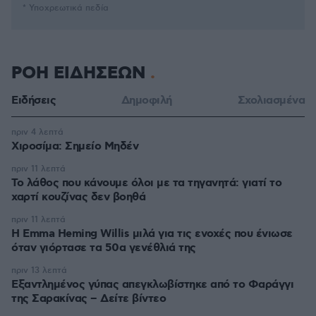
* Υποχρεωτικά πεδία
ΡΟΗ ΕΙΔΗΣΕΩΝ
Ειδήσεις
Δημοφιλή
Σχολιασμένα
πριν 4 λεπτά
Χιροσίμα: Σημείο Μηδέν
πριν 11 λεπτά
Το λάθος που κάνουμε όλοι με τα τηγανητά: γιατί το
χαρτί κουζίνας δεν βοηθά
πριν 11 λεπτά
H Emma Heming Willis μιλά για τις ενοχές που ένιωσε
όταν γιόρτασε τα 50α γενέθλιά της
πριν 13 λεπτά
Εξαντλημένος γύπας απεγκλωβίστηκε από το Φαράγγι
της Σαρακίνας – Δείτε βίντεο