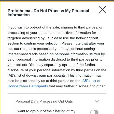
Ειδήσεις σήμερα:
Protothema -
Do Not Process My Personal
Information
Σε αυξημένη ετοιμότητα η Πολιτική Προστασία
If you wish to opt-out of the sale, sharing to third parties, or
λόγω της κακοκαιρίας «Διομήδης», οι οδηγίες
processing of your personal or sensitive information for
για τα έντονα καιρικά φαινόμενα
targeted advertising by us, please use the below opt-out
section to confirm your selection. Please note that after your
Φόβοι για λουκέτο στην «Αυγή»: 14 άτομα
opt-out request is processed you may continue seeing
interest-based ads based on personal information utilized by
συμμετείχαν στην εθελουσία - Γενική
us or personal information disclosed to third parties prior to
Συνέλευση των εργαζομένων
your opt-out. You may separately opt-out of the further
disclosure of your personal information by third parties on the
Survivor: Τραυματισμοί, λιποθυμίες, κλάματα
IAB’s list of downstream participants. This information may
also be disclosed by us to third parties on the
IAB’s List of
και 7 υποψήφιοι προς αποχώρηση
Downstream Participants
that may further disclose it to other
third parties.
protothema.gr στο Google News
Ακολουθήστε το
Please note that this website/app uses one or more Google
Personal Data Processing Opt Outs
και μάθετε πρώτοι όλες τις ειδήσεις
services and may gather and store information including but
not limited to your visit or usage behaviour. You may click to
I want to opt-out of the Sharing of my