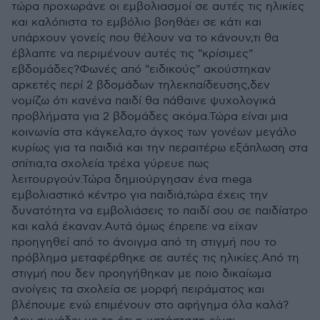
τώρα προχωράνε οι εμβολιασμοί σε αυτές τις ηλικίες
και καλόπιστα το εμβόλιο βοηθάει σε κάτι και
υπάρχουν γονείς που θέλουν να το κάνουν,τι θα
έβλαπτε να περιμένουν αυτές τις "κρίσιμες"
εβδομάδες?Φωνές από "ειδικούς" ακούστηκαν
αρκετές περί 2 βδομάδων τηλεκπαίδευσης,δεν
νομίζω ότι κανένα παιδί θα πάθαινε ψυχολογικά
προβλήματα για 2 βδομάδες ακόμα.Τώρα είναι μια
κοινωνία στα κάγκελα,το άγχος των γονέων μεγάλο
κυρίως για τα παιδιά και την περαιτέρω εξάπλωση στα
σπίτια,τα σχολεία τρέχα γύρευε πως
λειτουργούν.Τώρα δημιούργησαν ένα mega
εμβολιαστικό κέντρο για παιδιά,τώρα έχεις την
δυνατότητα να εμβολιάσεις το παιδί σου σε παιδίατρο
και καλά έκαναν.Αυτά όμως έπρεπε να είχαν
προηγηθεί από το άνοιγμα από τη στιγμή που το
πρόβλημα μεταφέρθηκε σε αυτές τις ηλικίες.Από τη
στιγμή που δεν προηγήθηκαν με ποιο δικαίωμα
ανοίγεις τα σχολεία σε μορφή πειράματος και
βλέπουμε ενώ επιμένουν στο αφήγημα όλα καλά?