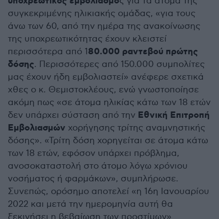
υποχρεωτικός εμβολιασμό
ς για τα άτομα της
συγκεκριμένης ηλικιακής ομάδας, «για τους
άνω των 60, από την ημέρα της ανακοίνωσης
της υποχρεωτικότητας έχουν κλειστεί
80.000 ραντεβού πρώτης
περισσότερα από 1
δόσης
. Περισσότερες από 150.000 συμπολίτες
μας έχουν ήδη εμβολιαστεί» ανέφερε σχετικά
χθες ο κ. Θεμιστοκλέους, ενώ γνωστοποίησε
ακόμη πως «σε άτομα ηλικίας κάτω των 18 ετών
Εθνική Επιτροπή
δεν υπάρχει σύσταση από την
Εμβολιασμών
χορήγησης τρίτης αναμνηστικής
δόσης». «Τρίτη δόση χορηγείται σε άτομα κάτω
των 18 ετών, εφόσον υπάρχει πρόβλημα,
ανοσοκαταστολή στο άτομο λόγω χρόνιου
νοσήματος ή φαρμάκων», συμπλήρωσε.
Συνεπώς, ορόσημο αποτελεί «η 16η Ιανουαρίου
2022 και μετά την ημερομηνία αυτή θα
ξεκινήσει η βεβαίωση των προστίμων»