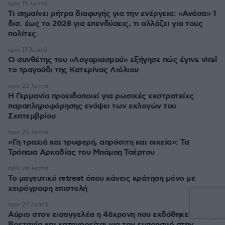
πριν 15 λεπτά
Τι σημαίνει ρήτρα διαφυγής για την ενέργεια: «Ανάσα» 1
δισ. έως το 2028 για επενδύσεις, τι αλλάζει για τους
πολίτες
πριν 17 λεπτά
Ο συνθέτης του «Λογαριασμού» εξήγησε πώς έγινε viral
το τραγούδι της Κατερίνας Λιόλιου
πριν 22 λεπτά
Η Γερμανία προειδοποιεί για ρωσικές εκστρατείες
παραπληροφόρησης ενόψει των εκλογών του
Σεπτεμβρίου
πριν 25 λεπτά
«Γη τραχιά και τρυφερή, απρόσιτη και οικεία»: Τα
Τρόπαια Αρκαδίας του Μπάμπη Τσέρτου
πριν 26 λεπτά
Το μαγευτικό retreat όπου κάνεις κράτηση μόνο με
χειρόγραφη επιστολή
πριν 27 λεπτά
Αύριο στον εισαγγελέα η 46χρονη που εκδόθηκε από τη
Βρετανία και κατηγορείται για τον εμπρησμό στην