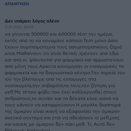
ΑΠΑΝΤΗΣΗ
Δεν υπάρχει λόγος πλέον
11.01.2022, 08:01
να γίνονται 500000 και 600000 τέστ την ημέρα,
εκτός από το να κονομανε κάποιοι.Τεστ μόνο όσοι
έχουν συμπτώματα,για τους ασυμπτοματικους ζημιά
είναι.Μαθαίνουν ότι είναι θετική ,τρέχουν από εδώ
και από κι, ψάχνονται για φάρμακα και αρρωστενουν
από μόνη τους.Αρκετα κονομησαν οι εισαγωγικές τα
φαρμακεία και τα διαγνωστικά κέντρα.Την πορεία του
ιού την βλέπουμε από τις εισαγωγές στα
νοσοκομεία,την σοβαρότητα τους,την ζήτηση για
μεθ.Με τέτοιο φόβο που έχει καλλιεργηθεί στους
ανθρώπους,το συνάχι και τα δέκατα είναι ικανά να
τους κάνουν να καταρρεύσουν.Η μεγάλη διασπορά
της όμικρον είναι ικανή να εξαφανίσει την όμικρον
σχετικά σύντομα και έτσι να αδειάσουν οι μεθ,μιας
και κανείς με όμικρον δεν πάει μεθ. Τι; Αυτό δεν
θέλουμε; Καλημέρα