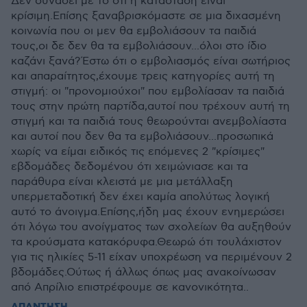
Δεν συνάδει με το ότι η κατάσταση είναι
κρίσιμη.Επίσης ξαναβρισκόμαστε σε μια διχασμένη
κοινωνία που οι μεν θα εμβολιάσουν τα παιδιά
τους,οι δε δεν θα τα εμβολιάσουν...όλοι στο ίδιο
καζάνι ξανά?Έστω ότι ο εμβολιασμός είναι σωτήριος
και απαραίτητος,έχουμε τρεις κατηγορίες αυτή τη
στιγμή: οι "προνομιούχοι" που εμβολίασαν τα παιδιά
τους στην πρώτη παρτίδα,αυτοί που τρέχουν αυτή τη
στιγμή και τα παιδιά τους θεωρούνται ανεμβολίαστα
και αυτοί που δεν θα τα εμβολιάσουν...προσωπικά
χωρίς να είμαι ειδικός τις επόμενες 2 "κρίσιμες"
εβδομάδες δεδομένου ότι χειμώνιασε και τα
παράθυρα είναι κλειστά με μια μετάλλαξη
υπερμεταδοτική δεν έχει καμία απολύτως λογική
αυτό το άνοιγμα.Επίσης,ήδη μας έχουν ενημερώσει
ότι λόγω του ανοίγματος των σχολείων θα αυξηθούν
τα κρούσματα κατακόρυφα.Θεωρώ ότι τουλάχιστον
για τις ηλικίες 5-11 είχαν υποχρέωση να περιμένουν 2
βδομάδες.Ούτως ή άλλως όπως μας ανακοίνωσαν
από Απρίλιο επιστρέφουμε σε κανονικότητα..