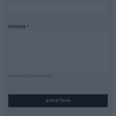
ΣΧΌΛΙΟ *
Απομένουν
2500
χαρακτήρες