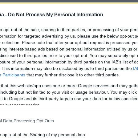
την εγκατέλειψαν όπως τα ποντίκια το
 σαπιοκάραβο. Προηγουμένως, ντροπιασμένη
ma -
Do Not Process My Personal Information
ρίδα των ψηφοφόρων της την απέρριψε
στις
to opt-out of the sale, sharing to third parties, or processing of your per
ες του Ιουλίου 2019 αφήνοντάς την εκτός
formation for targeted advertising by us, please use the below opt-out s
λιγότερο από έναν χρόνο ο κατήφορος προς τ
r selection. Please note that after your opt-out request is processed y
άτο ολοκληρωνόταν με πάταγο. Τα γραφεία-
eing interest-based ads based on personal information utilized by us or
disclosed to third parties prior to your opt-out. You may separately opt-
ς σε όλη τη χώρα έβαζαν το ένα μετά το άλλο
losure of your personal information by third parties on the IAB’s list of
νιασε, άδεια και έρημη, η κεντρική της
. This information may also be disclosed by us to third parties on the
IA
 στη Μεσογείων.
Participants
that may further disclose it to other third parties.
 that this website/app uses one or more Google services and may gath
ς χρηματοδότησης στέρεψε και η ιστοσελίδα
including but not limited to your visit or usage behaviour. You may click 
 to Google and its third-party tags to use your data for below specifi
σε σε ένα σκηνικό πλήρους απαξίωσης που το
ogle consent section.
ν οι αποστασιοποιήσεις, οι παραιτήσεις, οι
ήσεις, οι διασπάσεις και οι τριχοτομήσεις. Με
l Data Processing Opt Outs
ων υπόδικων στελεχών της πανικόβλητο σε μι
o opt-out of the Sharing of my personal data.
φθοράς, εκφυλισμού και ψυχορραγήματος,