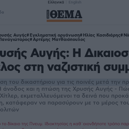
Ελληνικά
English
δα
ρυσής Αυγής
Εγκληματική οργάνωση
Ηλίας Κασιδιάρης
Νί
Παναγιώταρος
Αρτέμης Ματθαιόπουλος
υσής Αυγής: Η Δικαιο
έλος στη ναζιστική συμ
ση του δικαστήριου για τις ποινές μετά την π
Η άνοδος και η πτώση της Χρυσής Αυγής - Πώς
Χίτλερ, εκμεταλλευόμενοι τα δεινά που προκά
ση, κατάφεραν να παρασύρουν με το μέρος το
ολιτών
το δίκαιο της Πνευμ. Ιδιοκτησίας η καθ΄οιονδήποτε τρόπο πα