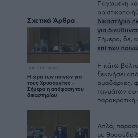
Παγωμένη και
οριστικοποιή
Σχετικά Άρθρα
δικαστήριο έ
για διεύθυνσ
Σήμερα, δε, 
επί των ποιν
Η κάτω βόλτα
14.10.2020, 06:49
ξεκινήσει από
Η ώρα των ποινών για
ομαδάρχες, φ
τους Χρυσαυγίτες -
Σήμερα η απόφαση του
ταγμάτων εφό
δικαστηρίου
παρακρατική
Απλά, παρασυ
με θρασύδειλ