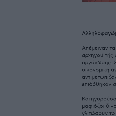
Αλληλοφαγώ
Απέμειναν τα
αρχηγού τής 
οργάνωσης. Χ
οικονομική ά
αντιμετωπίζο
επιδόθηκαν 
Κατηγορούσαν
μαφιόζοι δίν
γλιτώσουν το