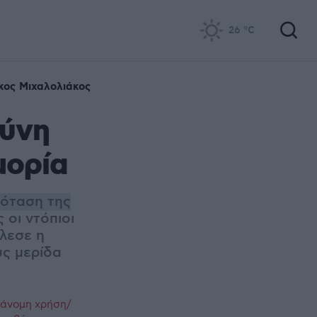
26
°C
κος Μιχαλολιάκος
σύνη
μορία
ρόταση της
 οι ντόπιοι
λεσε η
υς μερίδα
ράνομη χρήση/