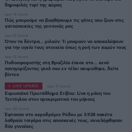
δημοφιλές τυρί της χώρας
πριν 14 λεπτά
Πώς μπορούμε να βοηθήσουμε τις γάτες που ζουν στις
γατοαποικίες της γειτονιάς μας
πριν 15 λεπτά
Όταν τα δέντρα... μιλούν: Τι μπορούν να αποκαλύψουν
για την υγεία τους στοιχεία όπως η ροή των χυμών τους
πριν 15 λεπτά
Ποδοσφαιριστής στη Βραζιλία έπεσε στο... κενό
πανηγυρίζοντας γκολ που εν τέλει ακυρώθηκε, δείτε
βίντεο
LIVE UPDATE
πριν 17 λεπτά
Ευρωπαϊκό Πρωτάθλημα Στίβου: Live η μάχη του
Τεντόγλου στον προκριματικό του μήκους
πριν 20 λεπτά
Έφτασαν στο αεροδρόμιο Ρόδου με 3.928 πακέτα
λαθραία τσιγάρα στις αποσκευές τους, συνελήφθησαν
δύο γυναίκες