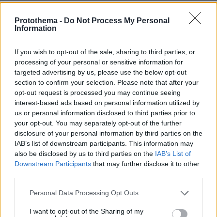
- Μέσω Λ. Αλεξάνδρας
Protothema -
Do Not Process My Personal
Information
If you wish to opt-out of the sale, sharing to third parties, or
processing of your personal or sensitive information for
targeted advertising by us, please use the below opt-out
section to confirm your selection. Please note that after your
opt-out request is processed you may continue seeing
interest-based ads based on personal information utilized by
us or personal information disclosed to third parties prior to
your opt-out. You may separately opt-out of the further
disclosure of your personal information by third parties on the
IAB’s list of downstream participants. This information may
also be disclosed by us to third parties on the
IAB’s List of
Downstream Participants
that may further disclose it to other
third parties.
Please note that this website/app uses one or more Google
Personal Data Processing Opt Outs
services and may gather and store information including but
not limited to your visit or usage behaviour. You may click to
I want to opt-out of the Sharing of my