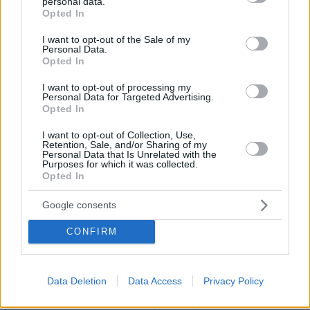
personal data.
grant or deny consent to Google and its third-party tags to
Opted In
use your data for below specified purposes in below Google
consent section.
I want to opt-out of the Sale of my
Personal Data.
Opted In
I want to opt-out of processing my
Personal Data for Targeted Advertising.
Opted In
I want to opt-out of Collection, Use,
Retention, Sale, and/or Sharing of my
Personal Data that Is Unrelated with the
Purposes for which it was collected.
Επίσης προτείνονται εναλλακτικά μέσα και
Opted In
συνδυασμοί μετακινήσεων:
Google consents
- Για την είσοδο στο κέντρο από τα προάστια
CONFIRM
προτείνεται και η μετεπιβίβαση, τηρώντας
όλους τους προβλεπόμενους κανόνες υγιεινής,
Μέσα Μαζικής Μεταφοράς,
στα
στις παρυφές
Data Deletion
Data Access
Privacy Policy
των κεντρικών περιοχών, όπως στο Μετρό (π.χ.