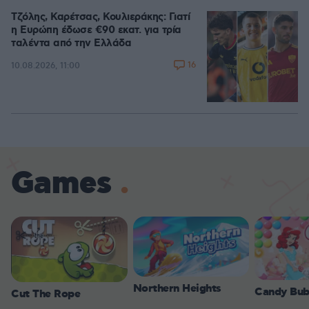
Τζόλης, Καρέτσας, Κουλιεράκης: Γιατί
η Ευρώπη έδωσε €90 εκατ. για τρία
ταλέντα από την Ελλάδα
16
10.08.2026, 11:00
Games
Northern Heights
Candy Bub
Cut The Rope