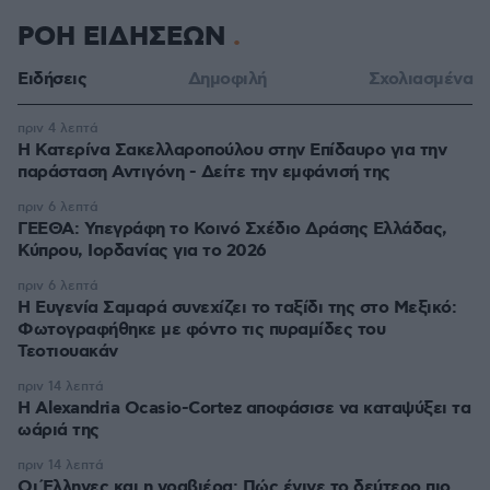
ΡΟΗ ΕΙΔΗΣΕΩΝ
Ειδήσεις
Δημοφιλή
Σχολιασμένα
πριν 4 λεπτά
Η Κατερίνα Σακελλαροπούλου στην Επίδαυρο για την
παράσταση Αντιγόνη - Δείτε την εμφάνισή της
πριν 6 λεπτά
ΓΕΕΘΑ: Υπεγράφη το Κοινό Σχέδιο Δράσης Ελλάδας,
Κύπρου, Ιορδανίας για το 2026
πριν 6 λεπτά
Η Ευγενία Σαμαρά συνεχίζει το ταξίδι της στο Μεξικό:
Φωτογραφήθηκε με φόντο τις πυραμίδες του
Τεοτιουακάν
πριν 14 λεπτά
Η Alexandria Ocasio-Cortez αποφάσισε να καταψύξει τα
ωάριά της
πριν 14 λεπτά
Οι Έλληνες και η γραβιέρα: Πώς έγινε το δεύτερο πιο