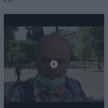
κ.λπ.