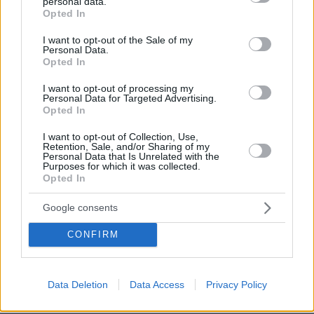
personal data.
grant or deny consent to Google and its third-party tags to
επιστημόνων του πληκτρολογίου !!! ΠΛΑΚΑ ΕΧΕΤΑΙ
Opted In
use your data for below specified purposes in below Google
βρεεε !!
consent section.
I want to opt-out of the Sale of my
ΑΠΑΝΤΗΣΗ
Personal Data.
Opted In
"έχεται"
I want to opt-out of processing my
11.05.2026, 13:41
Personal Data for Targeted Advertising.
ελπίζω τα υδραυλικά έργα σου να μην ειναι οπως
Opted In
η ορθογραφία σου
I want to opt-out of Collection, Use,
ΑΠΑΝΤΗΣΗ
Retention, Sale, and/or Sharing of my
Personal Data that Is Unrelated with the
Purposes for which it was collected.
Opted In
Spy
11.05.2026, 13:12
Google consents
Όσο υπάρχουν.. Τσίπρας, Καρυστινού και Κασελακης,
υπάρχει.. ελπίδα.
CONFIRM
ΑΠΑΝΤΗΣΗ
Data Deletion
Data Access
Privacy Policy