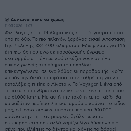
@ Δεν είναι κακό να ξέρεις
11.05.2026, 11:07
Φιλόλογος είσαι; Μαθηματικός είσαι; Σίγουρα τίποτα
από τα δύο. Το πιο πιθανόν, ξερόλας είσαι! Απόσταση
Γης-Σελήνης 384.400 χιλιόμετρα. Εδώ μιλάμε για 146
έτη φωτός που εγώ εκ παραδρομής έγραψα
εκατομμύρια. Πάντως εσύ ο «έξυπνος» αντί να
επικεντρωθείς στο νόημα του σχολίου
επικεντρώνεσαι σε ένα λάθος εκ παραδρομής. Κοίτα
λοιπόν την δικιά σου φάτσα στον καθρέφτη για να
καταλάβεις τι είπε ο Αϊνστάιν. Το Voyager 1, ένα από
τα ταχύτερα ανθρώπινα αντικείμενα, κινείται περίπου
με 61.000 km/h. Με αυτή την ταχύτητα, το ταξίδι θα
χρειαζόταν περίπου 2,5 εκατομμύρια χρόνια. Το είδος
μας, ο Homo sapiens, υπάρχει περίπου 300.000
χρόνια στην Γη. Εάν μπορείς βγάλε τώρα τα
συμπεράσματα σου αλλά νομίζω λίγο δύσκολο για
σένα που βλέπεις το δέντρο και χάνεις το δάσος!