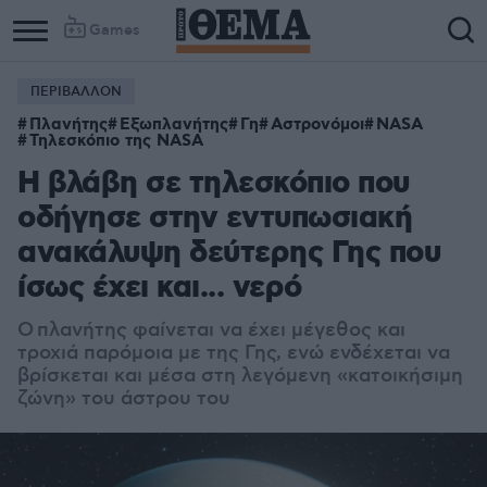
Games
ΠΕΡΙΒΑΛΛΟΝ
Column
Column
Πλανήτης
Εξωπλανήτης
Γη
Αστρονόμοι
NASA
1
2
Τηλεσκόπιο της NASA
Η βλάβη σε τηλεσκόπιο που
οδήγησε στην εντυπωσιακή
ανακάλυψη δεύτερης Γης που
ίσως έχει και... νερό
Ο πλανήτης φαίνεται να έχει μέγεθος και
τροχιά παρόμοια με της Γης, ενώ ενδέχεται να
βρίσκεται και μέσα στη λεγόμενη «κατοικήσιμη
ζώνη» του άστρου του