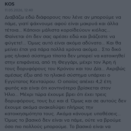
KOS
11.05.2026, 12:40
Διαβάζω εδώ διάφορους που λένε αν μπορούμε να
πάμε, γιατί ψάχνουμε αφού είναι μακρυά και άλλα
τέτοια... Κάποιοι μάλιστα κοροϊδεύουν κιόλας...
Φαίνεται ότι δεν σας αρέσει εδώ και βιάζεστε να
φύγετε!... Όμως αυτό είναι ακόμα αδύνατο... Και θα
μείνει έτσι για πάρα πολλά χρόνια ακόμα... Στο δικό
μας ηλιακό σύστημα τίποτα δεν μπορεί να κατοικηθεί
στην επιφάνεια, από τη Φεγγάρι, μέχρι τον Άρη ή
τους δορυφόρους του Κρόνου και του Δία... Ακριβώς
αμέσως έξω από το ηλιακό σύστημα υπάρχει ο
Εγγύτατος Κενταύρου. Ο οποίος απέχει 4,2 έτη
φωτός και είναι ότι κοντινότερο βρίσκεται στον
Ήλιο... Μέχρι τώρα έχουμε βρει ότι έχει τρεις
δορυφόρους, τους b,c και d. Όμως και σε αυτούς δεν
έχουμε ακόμα ανακαλύψει πλήρως την
κατοικησιμότητα τους. Ακόμα κάνουμε υποθέσεις...
Όμως το βασικό δεν είναι να πάμε, ούτε να βρούμε
όσο πιο πολλούς μπορούμε. Το βασικό είναι να