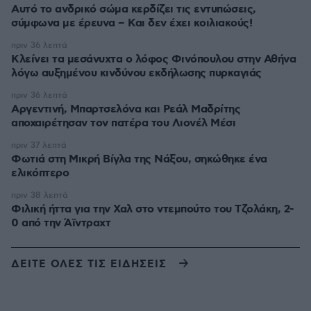
Αυτό το ανδρικό σώμα κερδίζει τις εντυπώσεις,
σύμφωνα με έρευνα – Και δεν έχει κοιλιακούς!
πριν 36 λεπτά
Κλείνει τα μεσάνυχτα ο λόφος Φινόπουλου στην Αθήνα
λόγω αυξημένου κινδύνου εκδήλωσης πυρκαγιάς
πριν 36 λεπτά
Αργεντινή, Μπαρτσελόνα και Ρεάλ Μαδρίτης
αποχαιρέτησαν τον πατέρα του Λιονέλ Μέσι
πριν 37 λεπτά
Φωτιά στη Μικρή Βίγλα της Νάξου, σηκώθηκε ένα
ελικόπτερο
πριν 38 λεπτά
Φιλική ήττα για την Χαλ στο ντεμπούτο του Τζολάκη, 2-
0 από την Άϊντραχτ
ΔΕΙΤΕ ΟΛΕΣ ΤΙΣ ΕΙΔΗΣΕΙΣ