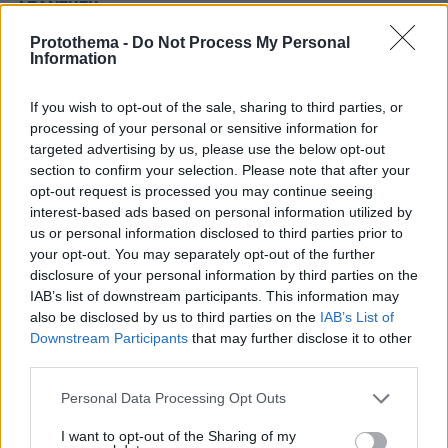
ΑΠΑΝΤΗΣΗ
Protothema -
Do Not Process My Personal
Information
nomore
11.05.2026, 13:43
If you wish to opt-out of the sale, sharing to third parties, or
Πάντα ήταν συναρπαστικό το άπειρο. Πριν τις
processing of your personal or sensitive information for
τακτικες πια αναφορές για επαφή με εξωγήινους
targeted advertising by us, please use the below opt-out
πολιτισμούς, έχει ξεκινησει μια πληθώρα τέτοιων
section to confirm your selection. Please note that after your
αναφορών που εμπεριέχουν τέτοιες επιστημονικές
opt-out request is processed you may continue seeing
αναφορές που δεν είναι δυνατόν ακόμη και από
interest-based ads based on personal information utilized by
αστροφυσικούς να διαψευθούν πόσο μάλλον από
us or personal information disclosed to third parties prior to
εμάς. Προσωπική εντύπωση είναι ότι οφείλονται σε
your opt-out. You may separately opt-out of the further
χρηματοδοτήσεις που πάνε να χαθούν. Σε λίγο καιρό
disclosure of your personal information by third parties on the
θα δούμε μέσω ΑΙ τι θεωρίες αυτές με.... εικόνα....
IAB’s list of downstream participants. This information may
ΑΠΑΝΤΗΣΗ
also be disclosed by us to third parties on the
IAB’s List of
Downstream Participants
that may further disclose it to other
third parties.
ΥΔΡΑΥΛΙΚΟΣ
Please note that this website/app uses one or more Google
11.05.2026, 13:28
Personal Data Processing Opt Outs
services and may gather and store information including but
Εγώ υδραυλικός είμαι !! Μπήκα να δω τα σχόλια των
not limited to your visit or usage behaviour. You may click to
I want to opt-out of the Sharing of my
Ελλήνων Αινστάιν, Αστροφυσικών,κλπ. Ελλήνων