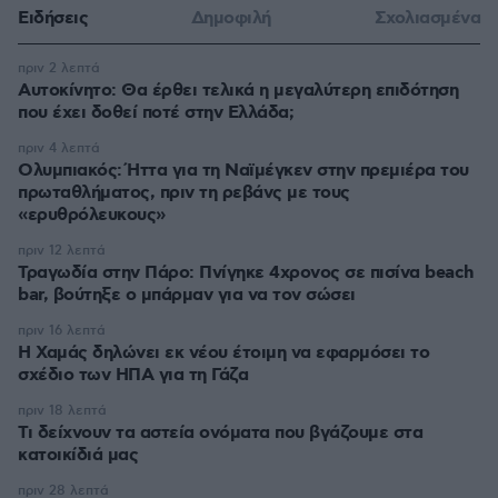
Ειδήσεις
Δημοφιλή
Σχολιασμένα
πριν 2 λεπτά
Αυτοκίνητο: Θα έρθει τελικά η μεγαλύτερη επιδότηση
που έχει δοθεί ποτέ στην Ελλάδα;
πριν 4 λεπτά
Ολυμπιακός: Ήττα για τη Ναϊμέγκεν στην πρεμιέρα του
πρωταθλήματος, πριν τη ρεβάνς με τους
«ερυθρόλευκους»
πριν 12 λεπτά
Τραγωδία στην Πάρο: Πνίγηκε 4χρονος σε πισίνα beach
bar, βούτηξε ο μπάρμαν για να τον σώσει
πριν 16 λεπτά
Η Χαμάς δηλώνει εκ νέου έτοιμη να εφαρμόσει το
σχέδιο των ΗΠΑ για τη Γάζα
πριν 18 λεπτά
Τι δείχνουν τα αστεία ονόματα που βγάζουμε στα
κατοικίδιά μας
πριν 28 λεπτά