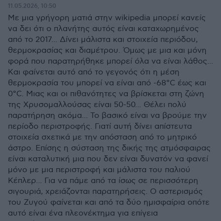
11.05.2026, 10:50
Με μια γρήγορη ματιά στην wikipedia μπορεί κανείς
να δει ότι ο πλανήτης αυτός είναι καταχωρημένος
από το 2017... Δίνει μάλιστα και στοιχεία περιόδου,
θερμοκρασίας και διαμέτρου. Όμως με μια και μόνη
φορά που παρατηρήθηκε μπορεί όλα να είναι λάθος...
Και φαίνεται αυτό από το γεγονός ότι η μέση
θερμοκρασία του μπορεί να είναι από -68°C έως και
0°C. Μιας και οι πιθανότητες να βρίσκεται στη ζώνη
της Χρυσομαλλούσας είναι 50-50... Θέλει πολύ
παρατήρηση ακόμα... Το βασικό είναι να βρούμε την
περίοδο περιστροφής. Γιατί αυτή δίνει απίστευτα
στοιχεία σχετικά με την απόσταση από το μητρικό
άστρο. Επίσης η σύσταση της δικής της ατμόσφαιρας
είναι καταλυτική μια που δεν είναι δυνατόν να φανεί
μόνο με μια περιστροφή και μάλιστα του παλιού
Κέπλερ... Για να πάμε από τα ίσως σε περισσότερη
σιγουριά, χρειάζονται παρατηρήσεις. Ο αστερισμός
του Ζυγού φαίνεται και από τα δύο ημισφαίρια οπότε
αυτό είναι ένα πλεονέκτημα για επίγεια