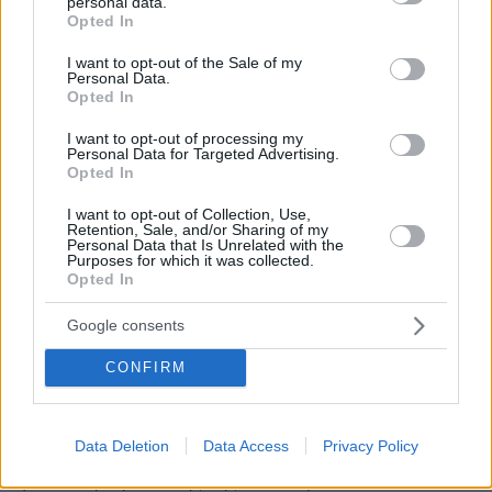
personal data.
grant or deny consent to Google and its third-party tags to
Opted In
use your data for below specified purposes in below Google
consent section.
I want to opt-out of the Sale of my
Personal Data.
Opted In
I want to opt-out of processing my
Personal Data for Targeted Advertising.
Opted In
I want to opt-out of Collection, Use,
Retention, Sale, and/or Sharing of my
Personal Data that Is Unrelated with the
Purposes for which it was collected.
Opted In
Google consents
CONFIRM
11
25.09.2024, 22:48
Δεύτερο Φεγγάρι στη Γη για δύο μήνες - Ο «σκοτεινός
αδερφός» της Σελήνης - Βίντεο
Data Deletion
Data Access
Privacy Policy
Πρόκειται για έναν αστεροειδή που την Κυριακή θα
φτάσει την τροχιά της Γης - Δείτε βίντεο