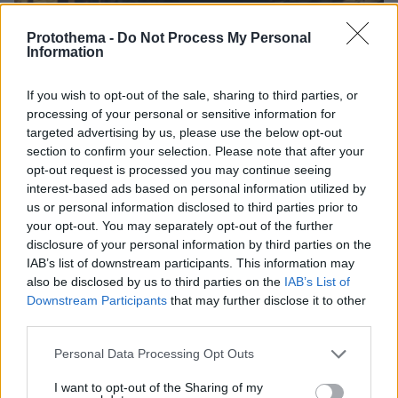
Protothema -
Do Not Process My Personal
Information
If you wish to opt-out of the sale, sharing to third parties, or
processing of your personal or sensitive information for
targeted advertising by us, please use the below opt-out
section to confirm your selection. Please note that after your
opt-out request is processed you may continue seeing
13
29.09.2024, 22:15
interest-based ads based on personal information utilized by
Από σήμερα ένα «δεύτερο φεγγάρι» θα συντροφεύει τη
us or personal information disclosed to third parties prior to
Σελήνη για δύο μήνες
your opt-out. You may separately opt-out of the further
disclosure of your personal information by third parties on the
Πρόκειται για ένα φαινόμενο που συμβαίνει αρκετά
IAB’s list of downstream participants. This information may
συχνά
also be disclosed by us to third parties on the
IAB’s List of
Downstream Participants
that may further disclose it to other
third parties.
Please note that this website/app uses one or more Google
Personal Data Processing Opt Outs
services and may gather and store information including but
not limited to your visit or usage behaviour. You may click to
I want to opt-out of the Sharing of my