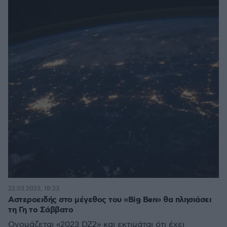
22.03.2023, 18:23
Αστεροειδής στο μέγεθος του «Big Ben» θα πλησιάσει
τη Γη το Σάββατο
Ονομάζεται «2023 DZ2» και εκτιμάται ότι έχει