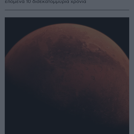
επόμενα 10 δισεκατομμύρια χρόνια