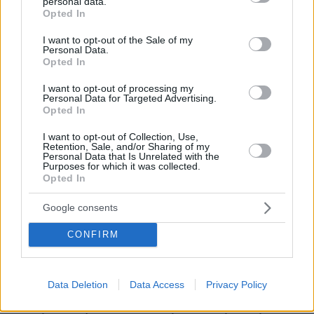
personal data.
grant or deny consent to Google and its third-party tags to
Opted In
use your data for below specified purposes in below Google
consent section.
I want to opt-out of the Sale of my
Personal Data.
Opted In
I want to opt-out of processing my
Personal Data for Targeted Advertising.
Opted In
I want to opt-out of Collection, Use,
Retention, Sale, and/or Sharing of my
Personal Data that Is Unrelated with the
Purposes for which it was collected.
Opted In
Google consents
CONFIRM
Data Deletion
Data Access
Privacy Policy
10.11.2022, 21:20