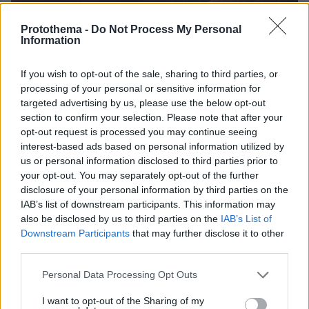
Protothema -
Do Not Process My Personal
Information
If you wish to opt-out of the sale, sharing to third parties, or
processing of your personal or sensitive information for
targeted advertising by us, please use the below opt-out
section to confirm your selection. Please note that after your
opt-out request is processed you may continue seeing
interest-based ads based on personal information utilized by
us or personal information disclosed to third parties prior to
your opt-out. You may separately opt-out of the further
disclosure of your personal information by third parties on the
29.06.2023, 09:38
Αστρονόμοι βρίσκουν έναν πλανήτη «ζόμπι» που… δεν
IAB’s list of downstream participants. This information may
θα έπρεπε να υπάρχει
also be disclosed by us to third parties on the
IAB’s List of
Downstream Participants
that may further disclose it to other
Το άστρο καίει ήλιο στον πυρήνα του, γεγονός που
third parties.
σηματοδοτεί ότι είχε ήδη επεκταθεί πάρα πολύ ως
ερυθρό γιγάντιο αστέρι κάποτε στο παρελθόν
Please note that this website/app uses one or more Google
Personal Data Processing Opt Outs
services and may gather and store information including but
not limited to your visit or usage behaviour. You may click to
I want to opt-out of the Sharing of my