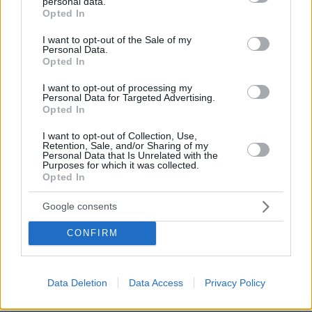
personal data.
grant or deny consent to Google and its third-party tags to
Opted In
use your data for below specified purposes in below Google
consent section.
I want to opt-out of the Sale of my
Personal Data.
Opted In
EMAIL
I want to opt-out of processing my
Personal Data for Targeted Advertising.
Opted In
I want to opt-out of Collection, Use,
ΣΧΌΛΙΟ *
Retention, Sale, and/or Sharing of my
Personal Data that Is Unrelated with the
Purposes for which it was collected.
Opted In
Google consents
CONFIRM
Απομένουν
2500
χαρακτήρες
Data Deletion
Data Access
Privacy Policy