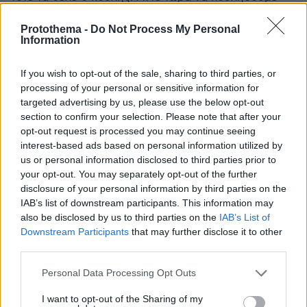
μερίδια από πράγματα που θα μπορούσε παλιότερα
να τα αξιοποιήσει ο Έλληνας ιδιώτης ώστε να χτίσει
Protothema -
Do Not Process My Personal
Information
εταιρείες κολλοσούς και να αυξήσει την οικονομική
επιρροή της χώρας μας διεθνώς. Συγχαρητήρια για
άλλη μια φορά!
If you wish to opt-out of the sale, sharing to third parties, or
processing of your personal or sensitive information for
ΑΠΑΝΤΗΣΗ
targeted advertising by us, please use the below opt-out
section to confirm your selection. Please note that after your
opt-out request is processed you may continue seeing
ΕΓΩ Ο ΜΠΑΡΟΥΦΑΚΗΣ
interest-based ads based on personal information utilized by
03.09.2019, 09:19
us or personal information disclosed to third parties prior to
ΕΝ ΟΨΗ ΜΑΙΜΟΥ MASTER PLAN !ΠΟΣΑ ΠΗΡΑΝ Η
your opt-out. You may separately opt-out of the further
ΓΕΡΜΑΝΟΙ ΓΙΑ ΤΗΝ ΔΙΑΦΗΜΗΣΗ ΜΕΣΟ ΑΡΘΡΟΥ!
disclosure of your personal information by third parties on the
ΟΧΙ ΑΛΛΟ ΚΑΡΒΟΥΝΟ!
IAB’s list of downstream participants. This information may
ΑΠΑΝΤΗΣΗ
also be disclosed by us to third parties on the
IAB’s List of
Downstream Participants
that may further disclose it to other
third parties.
ΠΡΟΣΘΗΚΗ ΣΧΟΛΙΟΥ
Please note that this website/app uses one or more Google
Personal Data Processing Opt Outs
services and may gather and store information including but
ΌΝΟΜΑ *
not limited to your visit or usage behaviour. You may click to
I want to opt-out of the Sharing of my