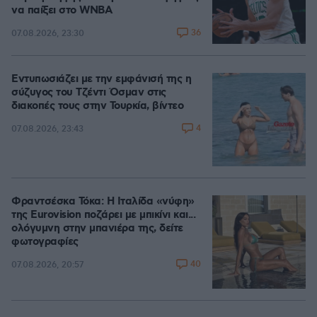
να παίξει στο WNBA
36
07.08.2026, 23:30
Εντυπωσιάζει με την εμφάνισή της η
σύζυγος του Τζέντι Όσμαν στις
διακοπές τους στην Τουρκία, βίντεο
4
07.08.2026, 23:43
Φραντσέσκα Τόκα: Η Ιταλίδα «νύφη»
της Eurovision ποζάρει με μπικίνι και...
ολόγυμνη στην μπανιέρα της, δείτε
φωτογραφίες
40
07.08.2026, 20:57