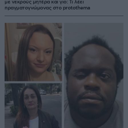
με νεκρούς μητέρα και γιο: Τι λέει
πραγματογνώμονας στο protothema