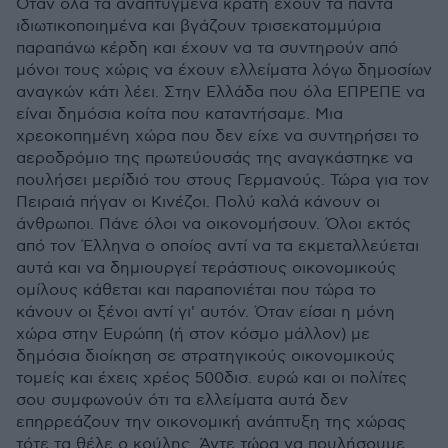
Όταν όλα τα αναπτυγμένα κράτη έχουν τα πάντα
ιδιωτικοποιημένα και βγάζουν τρισεκατομμύρια
παραπάνω κέρδη και έχουν να τα συντηρούν από
μόνοι τους χώρις να έχουν ελλείματα λόγω δημοσίων
αναγκών κάτι λέει. Στην Ελλάδα που όλα ΕΠΡΕΠΕ να
είναι δημόσια κοίτα που καταντήσαμε. Μια
χρεοκοπημένη χώρα που δεν είχε να συντηρήσει το
αεροδρόμιο της πρωτεύουσάς της αναγκάστηκε να
πουλήσει μερίδιό του στους Γερμανούς. Τώρα για τον
Πειραιά πήγαν οι Κινέζοι. Πολύ καλά κάνουν οι
άνθρωποι. Πάνε όλοι να οικονομήσουν. Όλοι εκτός
από τον Έλληνα ο οποίος αντί να τα εκμεταλλεύεται
αυτά και να δημιουργεί τεράστιους οικονομικούς
ομίλους κάθεται και παραπονιέται που τώρα το
κάνουν οι ξένοι αντί γι' αυτόν. Όταν είσαι η μόνη
χώρα στην Ευρώπη (ή στον κόσμο μάλλον) με
δημόσια διοίκηση σε στρατηγικούς οικονομικούς
τομείς και έχεις χρέος 500δισ. ευρώ και οι πολίτες
σου συμφωνούν ότι τα ελλείματα αυτά δεν
επηρρεάζουν την οικονομική ανάπτυξη της χώρας
τότε τα θέλε ο κούλης. Άντε τώρα να πουλήσουμε