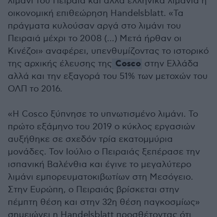
λιμάνι του Πειραιά και άλλα ελληνικά λιμάνια η
οικονομική επιθεώρηση Handelsblatt. «Τα
πράγματα κυλούσαν αργά στο λιμάνι του
Πειραιά μέχρι το 2008 (…) Mετά ήρθαν οι
Κινέζοι» αναφέρει, υπενθυμίζοντας το ιστορικό
Cosco
της αρχικής έλευσης της
στην Ελλάδα
αλλά και την εξαγορά του 51% των μετοχών του
ΟΛΠ το 2016.
«Η Cosco ξύπνησε το υπνωτισμένο λιμάνι. Το
πρώτο εξάμηνο του 2019 ο κύκλος εργασιών
αυξήθηκε σε σχεδόν τρία εκατομμύρια
μονάδες. Τον Ιούλιο ο Πειραιάς ξεπέρασε την
ισπανική Βαλένθια και έγινε το μεγαλύτερο
λιμάνι εμπορευματοκιβωτίων στη Μεσόγειο.
Στην Ευρώπη, ο Πειραιάς βρίσκεται στην
πέμπτη θέση και στην 32η θέση παγκοσμίως»
σημειώνει η Handelsblatt προσθέτοντας ότι