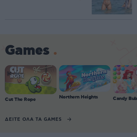
Games
Northern Heights
Candy Bub
Cut The Rope
ΔΕΙΤΕ ΟΛΑ ΤΑ GAMES