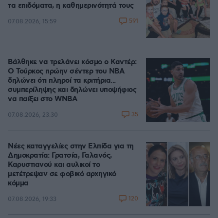
τα επιδόματα, η καθημερινότητά τους
591
07.08.2026, 15:59
Βάλθηκε να τρελάνει κόσμο ο Καντέρ:
Ο Τούρκος πρώην σέντερ του NBA
δηλώνει ότι πληροί τα κριτήρια...
συμπερίληψης και δηλώνει υποψήφιος
να παίξει στο WNBA
35
07.08.2026, 23:30
Νέες καταγγελίες στην Ελπίδα για τη
Δημοκρατία: Γρατσία, Γαλανός,
Καρυστιανού και αυλικοί το
μετέτρεψαν σε φοβικό αρχηγικό
κόμμα
120
07.08.2026, 19:33