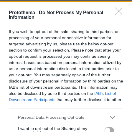
Protothema -
Do Not Process My Personal
////
Information
04.01.2021, 09:24
Κάτι πρέπει να γίνει και για μας που πήραμε το
If you wish to opt-out of the sale, sharing to third parties, or
μακρύτερο. 70% κάτω και πήραμε το 800αρι Μαρτίου
processing of your personal or sensitive information for
και 1000 επιστρεπτεα 4(50% δάνειο) άρα 250/μηνα
targeted advertising by us, please use the below opt-out
ενίσχυση! Άλλοι πήραν επιπλέον κάτι επιστροφές
section to confirm your selection. Please note that after your
1,2,3 κάτι 524, κάτι μείωση ενοικίων κλπ ενώ κάποιοι
opt-out request is processed you may continue seeing
άλλοι κάψαμε ότι αποταμιευσεις είχαμε αφού δεν
interest-based ads based on personal information utilized by
δικαιουμασταν τίποτα από αυτα. Ας αναλύσουν ποιοι
us or personal information disclosed to third parties prior to
δεν έχουν στηριχτεί καθόλου η ελαχιστα. Ολόκληρη
your opt-out. You may separately opt-out of the further
disclosure of your personal information by third parties on the
οικογένεια με ένα εργαζόμενο δεν αντέχει με 70%
IAB’s list of downstream participants. This information may
κάτω με ενοίκια σπίτι-γραφείο, έχουμε καταστραφει.
also be disclosed by us to third parties on the
IAB’s List of
Γενικά πρέπει να το δουνε
Downstream Participants
that may further disclose it to other
ΑΠΑΝΤΗΣΗ
third parties.
Please note that this website/app uses one or more Google
Personal Data Processing Opt Outs
nik the greek
services and may gather and store information including but
04.01.2021, 08:57
not limited to your visit or usage behaviour. You may click to
I want to opt-out of the Sharing of my