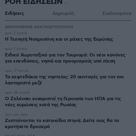
ΡΟΗ ΕΙΔΗΣΕΩΝ
Ειδήσεις
Δημοφιλή
Σχολιασμένα
ΔΗΜΟΣΘΕΝΗΣ ΑΝΑΓΝΩΣΤΟΠΟΥΛΟΣ
πριν 3 λεπτά
H Τεχνητή Νοημοσύνη και οι μάχες της Ευρώπης
πριν 7 λεπτά
Ειδικό Χωροταξικό για τον Τουρισμό: Οι νέοι κανόνες
για επενδύσεις, νησιά και προορισμούς υπό πίεση
πριν 17 λεπτά
Τα κεφτεδάκια της νηστείας: 20 συνταγές για τον πιο
λαχταριστό μεζέ
πριν 38 λεπτά
Ο Ζελένσκι ευχαριστεί τη Γερουσία των ΗΠΑ για τις
νέες κυρώσεις κατά της Ρωσίας
πριν μία ώρα
Ζεσταίνονται τα κατοικίδια πτηνά; Δείτε πώς θα τα
κρατήσετε δροσερά