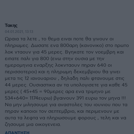
Τακης
04.01.2021, 13:13
Ωραια τα λετε , το θεμα ειναι ποτε θα γινουν οι
πληρωμες. Δωσατε ενα 800αρη (κανονικο) στο πρωτο
λοκ νταουν για 45 μερες. Βγηκατε τον νοεμβρη και
ειπατε παλι για 800 (ενω στην ουσια με την
ημερομηνια εναρξης λοκνταουν πηραν 640 οι
περισσοτεροι) και η πληρωμη δεκεμβριου θα γινει
μετα τις 12 ιανουαριου , δηλαδη παλι φτανουμε στις
44 μερες. Ουσιαστικα αν τα υπολογισετε για καθε 45
μερες ( 45+45 = 90μερες αρα ενα τριμηνο με
534+640= 1174ευρω) βγαινουν 391 ευρω τον μηνα !!!
Να μην μιλησουμε για αναστολες του ιουνιου που τα
πηραν καποιοι τον σεπτεμβριο, και περιμενουν με
αυτα τα λεφτα να πληρωσουμε φορους , τελη και να
ζησουμε μια οικογενεια.
ΑΠΑΝΤΗΣΗ