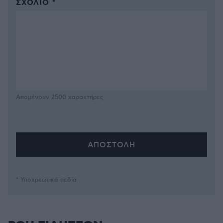
ΣΧΌΛΙΟ *
Απομένουν
2500
χαρακτήρες
* Υποχρεωτικά πεδία