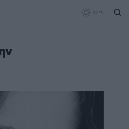
26
°C
ην