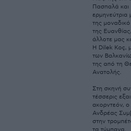
Πασπαλά και 
ερμηνεύτρια 
της μοναδικό
της Ευανθίας
άλλοτε μας κα
Η Dilek Koç,
των Βαλκανίω
της από τη Θ
Ανατολής.
Στη σκηνή συν
τέσσερις εξα
ακορντεόν, ο
Ανδρέας Συμβ
στην τρομπέτ
τα τύμπανα.