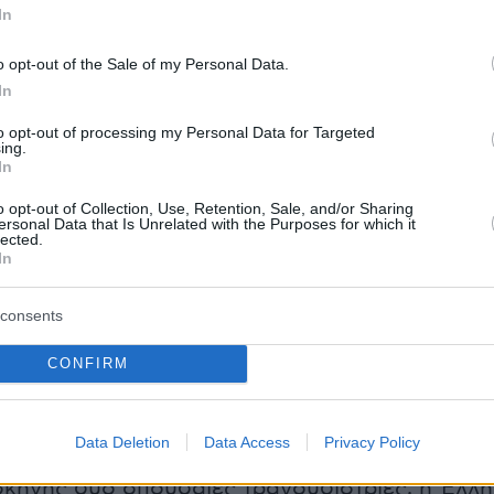
In
o opt-out of the Sale of my Personal Data.
In
to opt-out of processing my Personal Data for Targeted
ing.
In
o opt-out of Collection, Use, Retention, Sale, and/or Sharing
ersonal Data that Is Unrelated with the Purposes for which it
lected.
In
consents
CONFIRM
Data Deletion
Data Access
Privacy Policy
 σκηνής δύο σπουδαίες τραγουδίστριες, η Έλλη