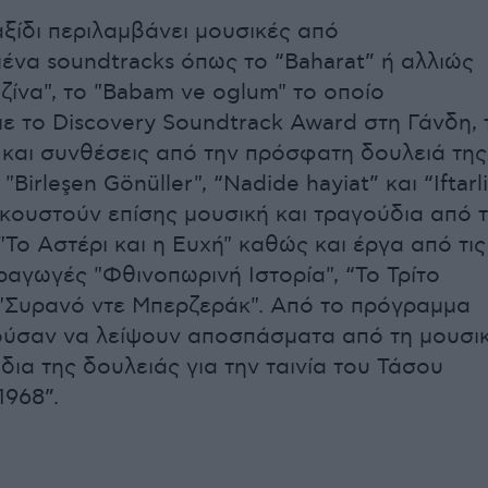
αξίδι περιλαμβάνει μουσικές από
να soundtracks όπως το “Baharat” ή αλλιώς
ζίνα", το "Babam ve oglum" το οποίο
ε το Discovery Soundtrack Award στη Γάνδη, 
 και συνθέσεις από την πρόσφατη δουλειά της
ς "Birleşen Gönüller", “Nadide hayiat” και “Iftarl
ακουστούν επίσης μουσική και τραγούδια από 
Το Aστέρι και η Eυχή" καθώς και έργα από τις
ραγωγές "Φθινοπωρινή Iστορία", “Το Τρίτο
 "Συρανό ντε Μπερζεράκ". Από το πρόγραμμα
ούσαν να λείψουν αποσπάσματα από τη μουσι
δια της δουλειάς για την ταινία του Τάσου
1968”.