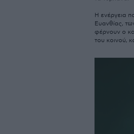
Η ενέργεια π
Ευανθίας, τω
φέρνουν ο κα
του κοινού, κ