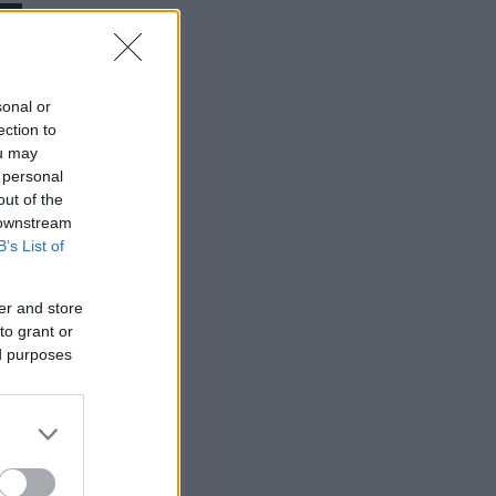
sonal or
ection to
ou may
 personal
out of the
 downstream
B’s List of
er and store
to grant or
ed purposes