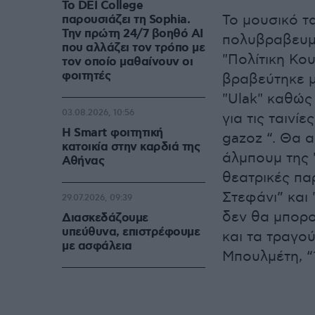
Το DEI College
Το μουσικό τ
παρουσιάζει τη Sophia.
Την πρώτη 24/7 βοηθό AI
πολυβραβευμέ
που αλλάζει τον τρόπο με
"Πολίτικη Κου
τον οποίο μαθαίνουν οι
φοιτητές
βραβεύτηκε μ
"Ulak" καθώς
03.08.2026, 10:56
για τις ταινίε
Η Smart φοιτητική
gazoz “. Θα 
κατοικία στην καρδιά της
άλμπουμ της "
Αθήνας
θεατρικές πα
Στεφάνι” και
29.07.2026, 09:39
δεν θα μπορ
Διασκεδάζουμε
υπεύθυνα, επιστρέφουμε
και τα τραγού
με ασφάλεια
Μπουλμέτη, “