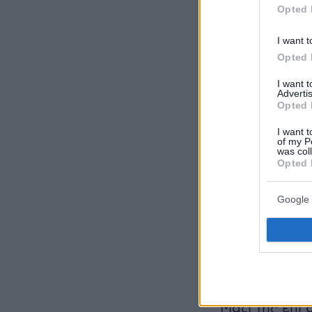
Opted 
I want t
Opted 
I want 
Advertis
Opted 
I want t
of my P
was col
Opted 
Google 
Μαζί της επί