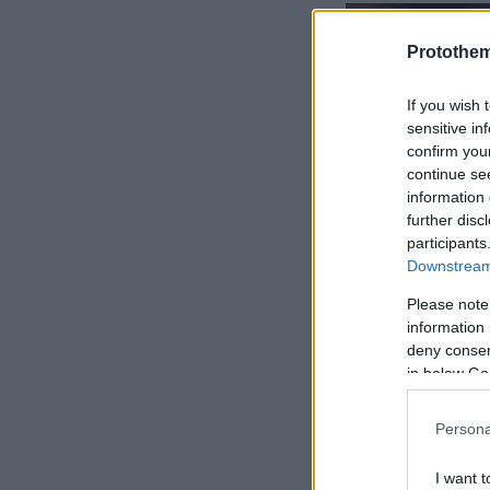
Protothe
If you wish 
sensitive in
confirm you
continue se
information 
further disc
participants
Downstream 
Please note
information 
deny consent
in below Go
Persona
I want t