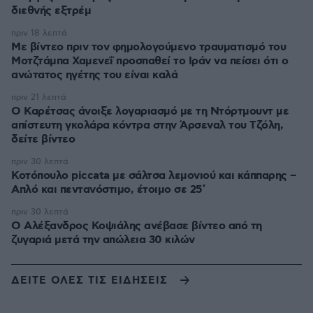
διεθνής εξτρέμ
πριν 18 λεπτά
Με βίντεο πριν τον φημολογούμενο τραυματισμό του
Μοτζτάμπα Χαμενεΐ προσπαθεί το Ιράν να πείσει ότι ο
ανώτατος ηγέτης του είναι καλά
πριν 21 λεπτά
Ο Καρέτσας άνοιξε λογαριασμό με τη Ντόρτμουντ με
απίστευτη γκολάρα κόντρα στην Άρσεναλ του Τζόλη,
δείτε βίντεο
πριν 30 λεπτά
Κοτόπουλο piccata με σάλτσα λεμονιού και κάππαρης –
Απλό και πεντανόστιμο, έτοιμο σε 25′
πριν 30 λεπτά
Ο Αλέξανδρος Κοψιάλης ανέβασε βίντεο από τη
ζυγαριά μετά την απώλεια 30 κιλών
ΔΕΙΤΕ ΟΛΕΣ ΤΙΣ ΕΙΔΗΣΕΙΣ