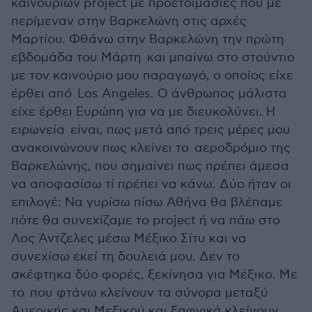
καινούριων project με προετοιμασίες που με
περίμεναν στην Βαρκελώνη στις αρχές
Μαρτίου. Φθάνω στην Βαρκελώνη την πρώτη
εβδομάδα του Μάρτη και μπαίνω στο στούντιο
με τον καινούριο μου παραγωγό, ο οποίος είχε
έρθει από Los Angeles. Ο άνθρωπος μάλιστα
είχε έρθει Ευρώπη για να με διευκολύνει. Η
ειρωνεία είναι, πως μετά από τρεις μέρες μου
ανακοινώνουν πως κλείνει το αεροδρόμιο της
Βαρκελώνης, που σημαίνει πως πρέπει άμεσα
να αποφασίσω τί πρέπει να κάνω. Δύο ήταν οι
επιλογέ: Να γυρίσω πίσω Αθήνα θα βλέπαμε
πότε θα συνεχίζαμε το project ή να πάω στο
Λος Άντζελες μέσω Μέξικο Σίτυ και να
συνεχίσω εκεί τη δουλειά μου. Δεν το
σκέφτηκα δύο φορές, ξεκίνησα για Μέξικο. Με
το που φτάνω κλείνουν τα σύνορα μεταξύ
Αμερικής και Μεξικού και ξαφνικά κλείνουν