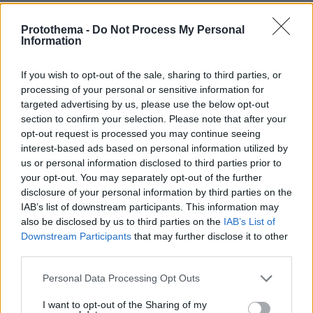
πάθος». Νομίζω αυτό τα λέει όλα.
Protothema -
Do Not Process My Personal
Information
Τι σας είπε ο Μίκης Θεοδωράκης για τη
διασκευή του τραγουδιού από το Canto General
If you wish to opt-out of the sale, sharing to third parties, or
σε ποίηση Πάμπλο Νερούντα;
processing of your personal or sensitive information for
targeted advertising by us, please use the below opt-out
Πριν χρόνια ακούγοντας για πρώτη φορά το
section to confirm your selection. Please note that after your
opt-out request is processed you may continue seeing
Canto General του Μίκη Θεοδωράκη είχα
interest-based ads based on personal information utilized by
αγαπήσει μια μελώδια γραμμένη για χορωδία
us or personal information disclosed to third parties prior to
και ορχήστρα από το τραγούδι Los
your opt-out. You may separately opt-out of the further
Libertadores. Αυτό το συγκεκριμένο μουσικό
disclosure of your personal information by third parties on the
IAB’s list of downstream participants. This information may
θέμα με άγγιζε κάθε φορά με έναν ανεξήγητο,
also be disclosed by us to third parties on the
IAB’s List of
μοναδικό τρόπο. Και ήξερα από την αρχή των
Downstream Participants
that may further disclose it to other
ηχογραφήσεων, πως ήθελα αυτή η μελωδία να
third parties.
ακουστεί στο ΛΑΤΙΝ CD μου, μια που και η
Please note that this website/app uses one or more Google
Personal Data Processing Opt Outs
ποίηση του Canto General είναι του μεγάλου
services and may gather and store information including but
Χιλιανού ποιητή Pablo Neruda. Υπήρχε όμως
not limited to your visit or usage behaviour. You may click to
I want to opt-out of the Sharing of my