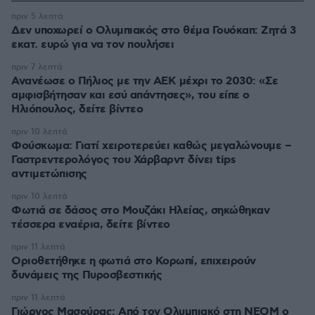
πριν 5 λεπτά
Δεν υποχωρεί ο Ολυμπιακός στο θέμα Γουόκαπ: Ζητά 3
εκατ. ευρώ για να τον πουλήσει
πριν 7 λεπτά
Ανανέωσε ο Πήλιος με την ΑΕΚ μέχρι το 2030: «Σε
αμφισβήτησαν και εσύ απάντησες», του είπε ο
Ηλιόπουλος, δείτε βίντεο
πριν 10 λεπτά
Φούσκωμα: Γιατί χειροτερεύει καθώς μεγαλώνουμε –
Γαστρεντερολόγος του Χάρβαρντ δίνει tips
αντιμετώπισης
πριν 10 λεπτά
Φωτιά σε δάσος στο Μουζάκι Ηλείας, σηκώθηκαν
τέσσερα εναέρια, δείτε βίντεο
πριν 11 λεπτά
Οριοθετήθηκε η φωτιά στο Κορωπί, επιχειρούν
δυνάμεις της Πυροσβεστικής
πριν 11 λεπτά
Γιώργος Μασούρας: Από τον Ολυμπιακό στη ΝΕΟΜ ο