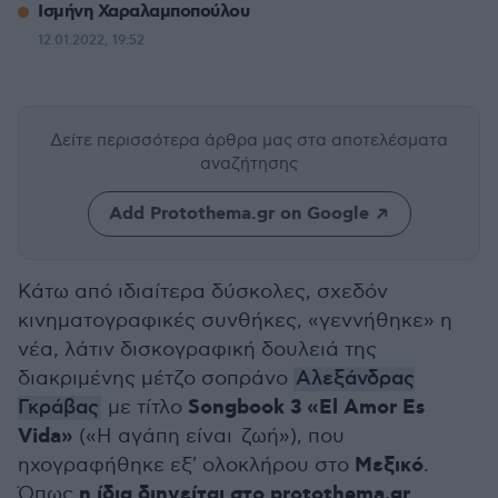
Ισμήνη Χαραλαμποπούλου
12.01.2022, 19:52
Δείτε περισσότερα άρθρα μας
στα αποτελέσματα
αναζήτησης
Add Protothema.gr on Google
Κάτω από ιδιαίτερα δύσκολες, σχεδόν
κινηματογραφικές συνθήκες, «γεννήθηκε» η
νέα, λάτιν δισκογραφική δουλειά της
διακριμένης μέτζο σοπράνο
Αλεξάνδρας
Songbook 3 «El Amor Es
Γκράβας
με τίτλο
Vida»
(«Η αγάπη είναι ζωή»), που
Μεξικό
ηχογραφήθηκε εξ' ολοκλήρου στο
.
η ίδια διηγείται στο protothema.gr
Όπως