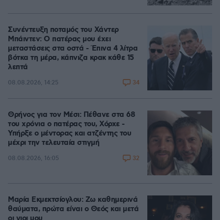
Συνέντευξη ποταμός του Χάντερ
Μπάιντεν: Ο πατέρας μου έχει
μεταστάσεις στα οστά - Έπινα 4 λίτρα
βότκα τη μέρα, κάπνιζα κρακ κάθε 15
λεπτά
34
08.08.2026, 14:25
Θρήνος για τον Μέσι: Πέθανε στα 68
του χρόνια ο πατέρας του, Χόρχε -
Υπήρξε ο μέντορας και ατζέντης του
μέχρι την τελευταία στιγμή
32
08.08.2026, 16:05
Μαρία Εκμεκτσίογλου: Ζω καθημερινά
θαύματα, πρώτα είναι ο Θεός και μετά
οι γιοι μου