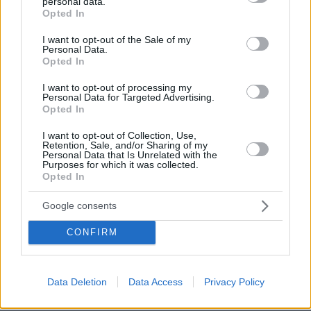
personal data.
πριν 3 λεπτά
grant or deny consent to Google and its third-party tags to
Opted In
Συνδικαλιστής ψαράς που αποχώρησε από την Ελπίδα
use your data for below specified purposes in below Google
της Καρυστιανού, της ζητά να τον προστατέψει:
consent section.
I want to opt-out of the Sale of my
Καταγγέλλει μεθοδευμένη σπίλωση από μέλη του
Personal Data.
κόμματος
Opted In
πριν 8 λεπτά
I want to opt-out of processing my
Νόμιζε πως έμπαινε στην περιεμμηνόπαυση, αλλά η
Personal Data for Targeted Advertising.
απώλεια βάρους και ο πόνος ήταν ενδείξεις καρκίνου
Opted In
πριν 8 λεπτά
I want to opt-out of Collection, Use,
Το τσίπουρο θέλει παρέα και αυτούς τους 9 μεζέδες
Retention, Sale, and/or Sharing of my
Personal Data that Is Unrelated with the
Purposes for which it was collected.
πριν 11 λεπτά
Opted In
Καλύτερη η εικόνα της φωτιάς στη Μικρή Βίγλα της
Νάξου, σηκώθηκε ένα ελικόπτερο
Google consents
πριν 16 λεπτά
Αυτοκίνητο: Θα έρθει τελικά η μεγαλύτερη επιδότηση
CONFIRM
που έχει δοθεί ποτέ στην Ελλάδα;
πριν 18 λεπτά
Μαγνήσιο: Πόσο χρειαζόμαστε για να αποφύγουμε την
Data Deletion
Data Access
Privacy Policy
άνοια και να μη γεράσει το μυαλό