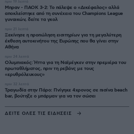
πριν 19 λεπτά
Μπραν - ΠΑΟΚ 3-2: Το πάλεψε ο «Δικέφαλος» αλλά
αποκλείστηκε από τη συνέχεια του Champions League
γυναικών, δείτε τα γκολ
πριν 21 λεπτά
Ξεκίνησε η προπώληση εισιτηρίων για τη μεγαλύτερη
έκθεση αυτοκινήτου της Ευρώπης που θα γίνει στην
Αθήνα
πριν 24 λεπτά
Ολυμπιακός: Ήττα για τη Ναϊμέγκεν στην πρεμιέρα του
πρωταθλήματος, πριν τη ρεβάνς με τους
«ερυθρόλευκους»
πριν 32 λεπτά
Τραγωδία στην Πάρο: Πνίγηκε 4χρονος σε πισίνα beach
bar, βούτηξε ο μπάρμαν για να τον σώσει
ΔΕΙΤΕ ΟΛΕΣ ΤΙΣ ΕΙΔΗΣΕΙΣ