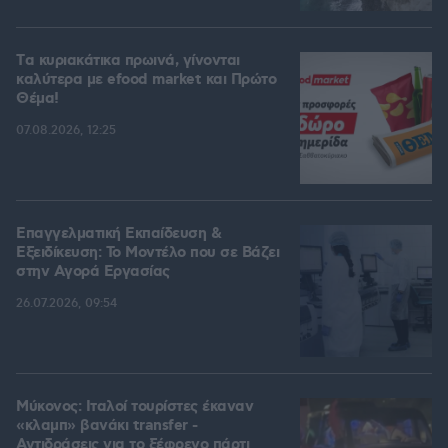
Tα κυριακάτικα πρωινά, γίνονται
καλύτερα με efood market και Πρώτο
Θέμα!
07.08.2026, 12:25
Επαγγελματική Εκπαίδευση &
Εξειδίκευση: Το Mοντέλο που σε Bάζει
στην Aγορά Eργασίας
26.07.2026, 09:54
Μύκονος: Ιταλοί τουρίστες έκαναν
«κλαμπ» βανάκι transfer -
Αντιδράσεις για το ξέφρενο πάρτι