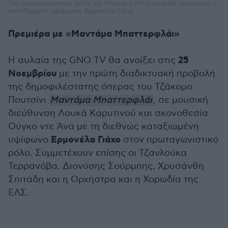
Τον πρωταγωνιστικό ρόλο της Μαντάμα Μπαττερφλάϊ ερμηνεύει η
καταξιωμένη υψίφωνος Ερμονέλα Γιάχο
Πρεμιέρα με «Μαντάμα Μπαττερφλάι»
25
Η αυλαία της GNO TV θα ανοίξει στις
Νοεμβρίου
με την πρώτη διαδικτυακή προβολή
της δημοφιλέστατης όπερας του Τζάκομο
Πουτσίνι
Μαντάμα Μπαττερφλάι
, σε μουσική
διεύθυνση Λουκά Καρυτινού και σκονοθεσία
Ούγκο ντε Άνα με τη διεθνώς καταξιωμένη
Ερμονέλα Γιάχο
υψίφωνο
στον πρωταγωνιστικό
ρόλο. Συμμετέχουν επίσης οι Τζανλούκα
Τερρανόβα, Διονύσης Σούρμπης, Χρυσάνθη
Σπιτάδη και η Ορχήστρα και η Χορωδία της
ΕΛΣ.