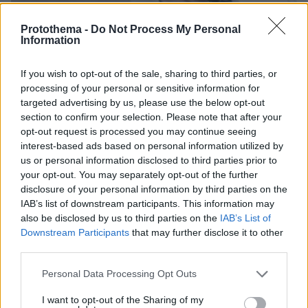
Protothema -
Do Not Process My Personal
Information
03.08.2026, 11:06
Κάτι αλλάζει στον χάρτη της πανεπιστημιακής εκπαίδευσης
If you wish to opt-out of the sale, sharing to third parties, or
στην Ελλάδα
processing of your personal or sensitive information for
targeted advertising by us, please use the below opt-out
30.07.2026, 15:25
section to confirm your selection. Please note that after your
Εθνική Τράπεζα: Η κορυφαία επιλογή για τη χρηματοδότηση
opt-out request is processed you may continue seeing
μεγάλων έργων
interest-based ads based on personal information utilized by
us or personal information disclosed to third parties prior to
your opt-out. You may separately opt-out of the further
29.07.2026, 09:39
disclosure of your personal information by third parties on the
Διασκεδάζουμε υπεύθυνα, επιστρέφουμε με ασφάλεια
IAB’s list of downstream participants. This information may
also be disclosed by us to third parties on the
IAB’s List of
Downstream Participants
that may further disclose it to other
ΡΟΗ ΕΙΔΗΣΕΩΝ
third parties.
Please note that this website/app uses one or more Google
Personal Data Processing Opt Outs
Ειδήσεις
Δημοφιλή
Σχολιασμένα
services and may gather and store information including but
not limited to your visit or usage behaviour. You may click to
I want to opt-out of the Sharing of my