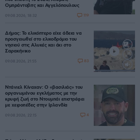
Ομπράντοβιτς και Αγγελόπουλους
119
09.08.2026, 18:32
Δήμας: Το ελικόπτερο είχε άδεια να
προσγειωθεί στο ελικοδρόμιο του
νησιού στις Αλυκές και όχι στο
Σαρακήνικο
83
09.08.2026, 21:55
Loaded
:
100.00%
Ντάνιελ Κίναχαν: Ο «βασιλιάς» του
οργανωμένου εγκλήματος με την
κρυφή ζωή στο Ντουμπάι επιστρέφει
με χειροπέδες στην Ιρλανδία
4
09.08.2026, 22:15