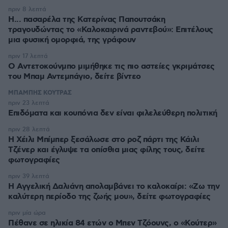
πριν 8 λεπτά
Η... πασαρέλα της Κατερίνας Παπουτσάκη
τραγουδώντας το «Καλοκαιρινά ραντεβού»: Επιτέλους
μια φυσική ομορφιά, της γράφουν
πριν 17 λεπτά
Ο Αντετοκούνμπο μιμήθηκε τις πιο αστείες γκριμάτσες
του Μπαμ Αντεμπάγιο, δείτε βίντεο
ΜΠΑΜΠΗΣ ΚΟΥΤΡΑΣ
πριν 23 λεπτά
Επιδόματα και κουπόνια δεν είναι φιλελεύθερη πολιτική
πριν 28 λεπτά
Η Χέιλι Μπίμπερ ξεσάλωσε στο ροζ πάρτι της Κάιλι
Τζένερ και έγλυψε τα οπίσθια μιας φίλης τους, δείτε
φωτογραφίες
πριν 39 λεπτά
Η Αγγελική Δαλιάνη απολαμβάνει το καλοκαίρι: «Ζω την
καλύτερη περίοδο της ζωής μου», δείτε φωτογραφίες
πριν μία ώρα
Πέθανε σε ηλικία 84 ετών ο Μπεν Τζόουνς, ο «Κούτερ»