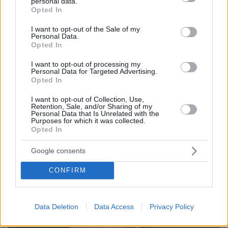
personal data.
grant or deny consent to Google and its third-party tags to
Opted In
use your data for below specified purposes in below Google
consent section.
I want to opt-out of the Sale of my
Personal Data.
Opted In
I want to opt-out of processing my
Personal Data for Targeted Advertising.
09.08.2026, 21:06
Opted In
«Έφυγε ένα δευτερόλεπτο από την προσοχή μου,
ο ναυαγοσώστης είναι 68 ετών»: Η δραματική
I want to opt-out of Collection, Use,
περιγραφή του πατέρα για τον θάνατο του
Retention, Sale, and/or Sharing of my
Personal Data that Is Unrelated with the
4χρονου σε πισίνα της Πάρου
Purposes for which it was collected.
Opted In
Google consents
CONFIRM
Data Deletion
Data Access
Privacy Policy