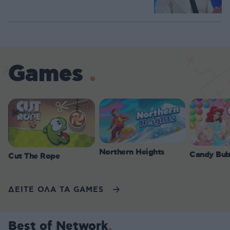
Games
Northern Heights
Candy Bub
Cut The Rope
ΔΕΙΤΕ ΟΛΑ ΤΑ GAMES
Best of Network