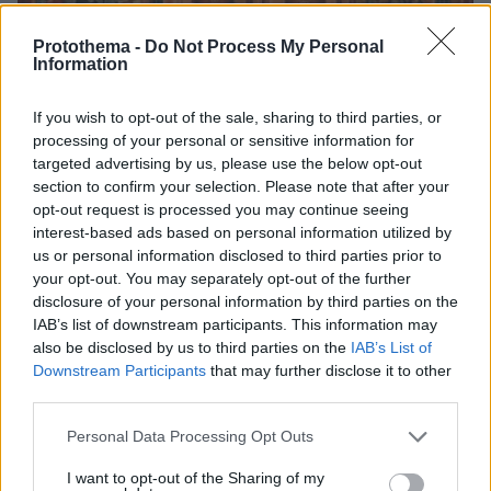
Protothema -
Do Not Process My Personal
09.08.2026, 22:48
Information
Τη Υπερμάχω: Η νύχτα του Αυγούστου πριν από
1.400 χρόνια, που γέννησε τον Ακάθιστο Ύμνο
If you wish to opt-out of the sale, sharing to third parties, or
processing of your personal or sensitive information for
targeted advertising by us, please use the below opt-out
section to confirm your selection. Please note that after your
opt-out request is processed you may continue seeing
interest-based ads based on personal information utilized by
us or personal information disclosed to third parties prior to
your opt-out. You may separately opt-out of the further
disclosure of your personal information by third parties on the
IAB’s list of downstream participants. This information may
also be disclosed by us to third parties on the
IAB’s List of
Downstream Participants
that may further disclose it to other
third parties.
Please note that this website/app uses one or more Google
Personal Data Processing Opt Outs
services and may gather and store information including but
not limited to your visit or usage behaviour. You may click to
I want to opt-out of the Sharing of my