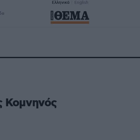
Ελληνικά
English
δα
ς Κομνηνός