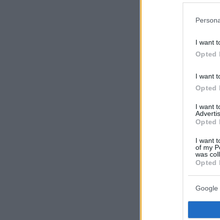
αμφισβήτηση του Καστελόριζου.
Persona
I want t
Opted 
I want t
Opted 
I want 
Advertis
Opted 
I want t
of my P
was col
Opted 
Google 