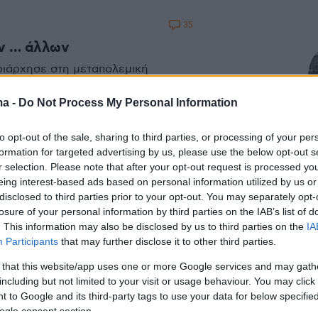
35
ων … άλλων
ριάρχησε στη μεταπολεμική
εδιασμού συχνά στιγματιζόταν ως
στην παγκόσμια ανάπτυξη και την
ma -
Do Not Process My Personal Information
to opt-out of the sale, sharing to third parties, or processing of your per
formation for targeted advertising by us, please use the below opt-out s
r selection. Please note that after your opt-out request is processed y
eing interest-based ads based on personal information utilized by us or
21
disclosed to third parties prior to your opt-out. You may separately opt-
 ένα εργοστάσιο ψυγείων
losure of your personal information by third parties on the IAB’s list of
. This information may also be disclosed by us to third parties on the
IA
ε «εμβρόντητοι», ότι όσα θεωρούμε
Participants
that may further disclose it to other third parties.
τιμετωπίζονται ως τέτοια από τις
μάχους μας στην ΕΕ. Οι μόνες
 that this website/app uses one or more Google services and may gath
 Τουρκίας (αναιμικές και αυτές),
including but not limited to your visit or usage behaviour. You may click 
ς νότια του νησιού και το άνοιγμα
 to Google and its third-party tags to use your data for below specifi
αίο, τίποτε για την επιθετική
ogle consent section.