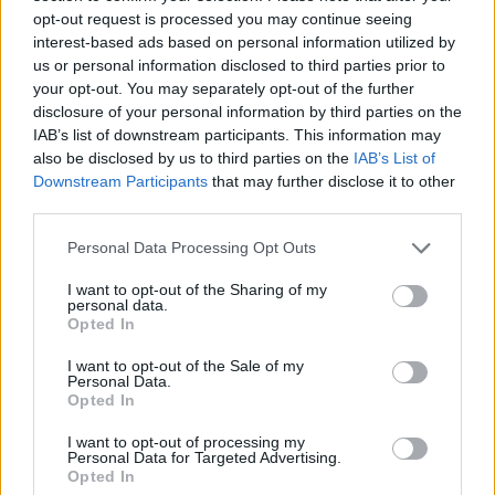
ΦΩΤΗΣ ΠΛΙΑΚΟΣ
opt-out request is processed you may continue seeing
πρόβλημα
Αρης: Τι μάθαμε από το φιλικό με
interest-based ads based on personal information utilized by
προκαλούν-, στις
τον Πανσερραϊκό
us or personal information disclosed to third parties prior to
χαμηλές βάσεις
your opt-out. You may separately opt-out of the further
10
09.08.2026, 09:48
εισαγωγής και
disclosure of your personal information by third parties on the
βεβαίως το
IAB’s list of downstream participants. This information may
καλούμενο
also be disclosed by us to third parties on the
IAB’s List of
άσυλο ανομίας.
Downstream Participants
that may further disclose it to other
third parties.
Please note that this website/app uses one or more Google
Personal Data Processing Opt Outs
services and may gather and store information including but
not limited to your visit or usage behaviour. You may click to
I want to opt-out of the Sharing of my
personal data.
grant or deny consent to Google and its third-party tags to
Opted In
use your data for below specified purposes in below Google
consent section.
I want to opt-out of the Sale of my
Personal Data.
Opted In
I want to opt-out of processing my
Personal Data for Targeted Advertising.
Opted In