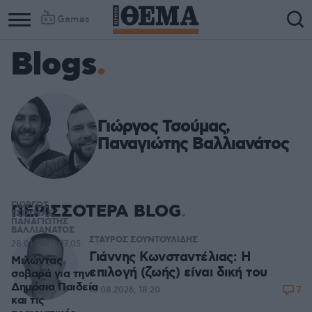
Games
Blogs
Γιώργος Τσούμας,
Παναγιώτης Βαλλιανάτος
ΓΙΩΡΓΟΣ
ΠΕΡΙΣΣΟΤΕΡΑ BLOG
ΤΣΟΥΜΑΣ,
ΠΑΝΑΓΙΩΤΗΣ
ΒΑΛΛΙΑΝΑΤΟΣ
ΣΤΑΥΡΟΣ ΣΟΥΝΤΟΥΛΙΔΗΣ
28.01.2021, 07:05
Γιάννης Κωνσταντέλιας: Η
Μιλώντας
επιλογή (ζωής) είναι δική του
σοβαρά για την
Δημόσια Παιδεία
7
10.08.2026, 18:20
και τις