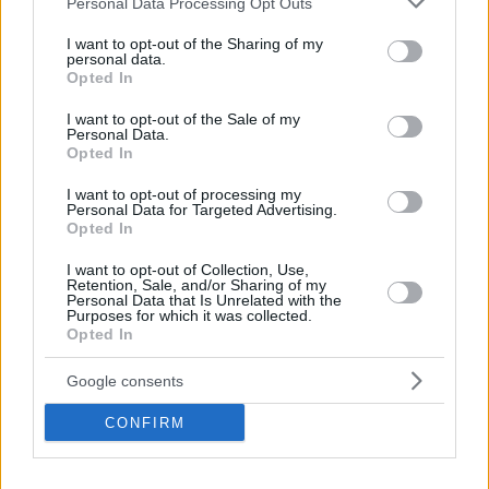
Παγκόσμια Ημέρα για την
πρόβλημα της
Personal Data Processing Opt Outs
services and may gather and store information including but
Κοιλιοκάκη (δυσανεξία
συντήρησης των τροφών
not limited to your visit or usage behaviour. You may click to
I want to opt-out of the Sharing of my
στη γλουτένη), στις 16
για μεγάλο διάστημα.
personal data.
grant or deny consent to Google and its third-party tags to
Μαίου, κάνουμε focus
Πώς καταψύχουμε όμως
Opted In
use your data for below specified purposes in below Google
στη γλουτένη και τα
την κάθε τροφή και τι
consent section.
I want to opt-out of the Sale of my
προϊόντα της.
γίνεται με τα θρεπτικά
Personal Data.
συστατικά τους;
Opted In
I want to opt-out of processing my
Personal Data for Targeted Advertising.
Opted In
I want to opt-out of Collection, Use,
Retention, Sale, and/or Sharing of my
Personal Data that Is Unrelated with the
Purposes for which it was collected.
Opted In
11.10.2015, 19:20
5
11.10.2015, 18:20
Google consents
Τι να προσέξεις όταν
Ξέρεις τι πρέπει να τρως
αγοράζεις φρούτα και πώς
για να ζήσεις πάνω από…
CONFIRM
να τα συντηρείς
100 χρόνια;
Όταν η θερμοκρασία
Οι θεραπευτικές και