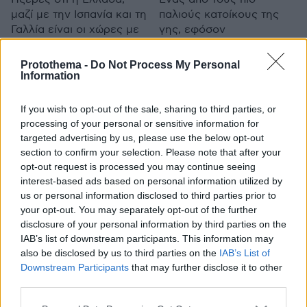
μαζί με την Ισπανία και τη
παλιούς κατοίκους της
Γαλλία είναι οι χώρες με
γης, εφόσον
το μεγαλύτερο αριθμό
εμφανίστηκε 65
μελισσιών στην Ευρώπη
εκατομμύρια χρόνια πριν,
Protothema -
Do Not Process My Personal
αλλά και οι μοναδικές σε
η μέλισσα, δημιουργεί
Information
αυτάρκεια μελιού;
τον πλέον πολύτιμο
Μάλιστα, η Ελλάδα έχει
θησαυρό για την υγεία
If you wish to opt-out of the sale, sharing to third parties, or
τη μεγαλύτερη
processing of your personal or sensitive information for
πυκνότητα μελισσιών ανά
targeted advertising by us, please use the below opt-out
μονάδα εδάφους σε όλη
section to confirm your selection. Please note that after your
την Ευρώπη και, μαζί με
opt-out request is processed you may continue seeing
την Ισπανία, το
interest-based ads based on personal information utilized by
μεγαλύτερο αριθμό
us or personal information disclosed to third parties prior to
επαγγελματιών
your opt-out. You may separately opt-out of the further
disclosure of your personal information by third parties on the
μελισσοκόμων
IAB’s list of downstream participants. This information may
2
11.10.2015, 20:20
11.10.2015, 22:40
also be disclosed by us to third parties on the
IAB’s List of
5 πράγματα που αξίζει να
Πώς πρέπει να
Downstream Participants
that may further disclose it to other
ξέρετε για τη γλουτένη
καταψύχουμε τις τροφές;
third parties.
Με αφορμή την
Η κατάψυξη λύνει το
Please note that this website/app uses one or more Google