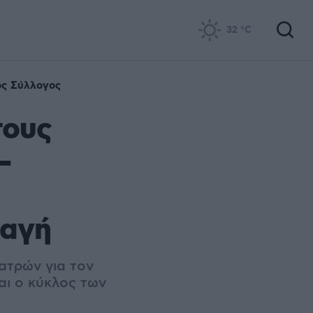
32
°C
ός Σύλλογος
τους
–
ταγή
ατρών για τον
αι ο κύκλος των