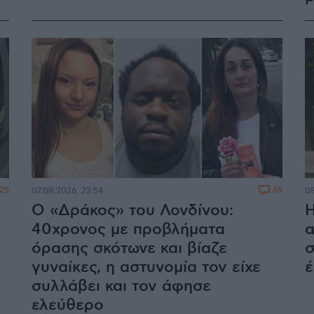
25
65
07.08.2026, 22:54
08
Ο «Δράκος» του Λονδίνου:
Η
40χρονος με προβλήματα
α
όρασης σκότωνε και βίαζε
σ
γυναίκες, η αστυνομία τον είχε
έ
συλλάβει και τον άφησε
ελεύθερο