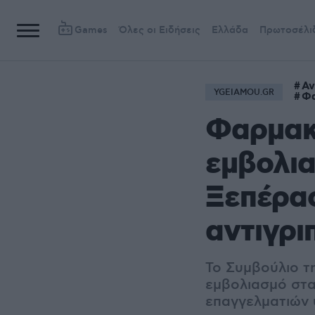
Games
Όλες οι Ειδήσεις
Ελλάδα
Πρωτοσέλι
Αν
YGEIAMOU.GR
Φα
Φαρμακο
εμβολια
Ξεπέρασ
αντιγρι
Το Συμβούλιο τ
εμβολιασμό στα
επαγγελματιών 