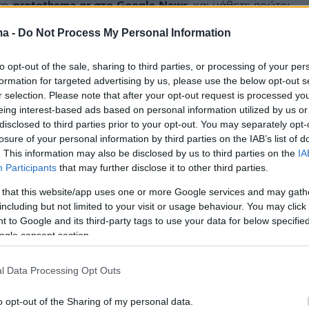
protothema.gr στο Google News
το
και μάθετε πρώτοι
εις
ma -
Do Not Process My Personal Information
Ειδήσεις
 τελευταίες
από την Ελλάδα και τον Κόσμο, τη
to opt-out of the sale, sharing to third parties, or processing of your per
Protothema.gr
μβαίνουν, στο
formation for targeted advertising by us, please use the below opt-out s
r selection. Please note that after your opt-out request is processed y
eing interest-based ads based on personal information utilized by us or
disclosed to third parties prior to your opt-out. You may separately opt-
Ειδήσεις
Δημοφιλή
Σχολιασμέν
ΗΣΕΩΝ
losure of your personal information by third parties on the IAB’s list of
. This information may also be disclosed by us to third parties on the
IA
Participants
that may further disclose it to other third parties.
m Holland:
πριν 22 λεπτά
 that this website/app uses one or more Google services and may gath
γάμο τους με ένα
Πυργί: Mία μεγάλη βόλτα στο χωρι
including but not limited to your visit or usage behaviour. You may click 
 πάρτι στην αγγλική
της Χίου με τους τοίχους σαν
 to Google and its third-party tags to use your data for below specifi
κέντημα
ogle consent section.
πριν 26 λεπτά
α όλα τα νέα
«Νόμιζα ότι έφταιγε το πολύ
l Data Processing Opt Outs
ι ηλεκτρικά
περπάτημα» – Η διάγνωση με ALS
που άλλαξε τη ζωή μιας 40χρονης
o opt-out of the Sharing of my personal data.
νοσηλεύτριας