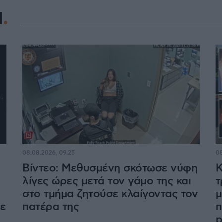
Η
08.08.2026, 09:25
08
Βίντεο: Μεθυσμένη σκότωσε νύφη
Κ
λίγες ώρες μετά τον γάμο της και
τ
στο τμήμα ζητούσε κλαίγοντας τον
μ
με
πατέρα της
π
p