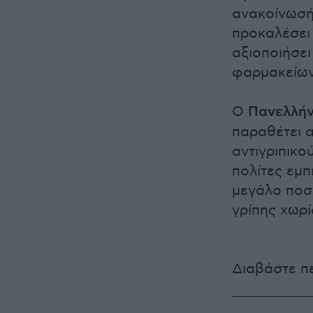
ανακοίνωσή
προκαλέσει
αξιοποιήσει
φαρμακείων
Ο
Πανελλήν
παραθέτει α
αντιγριπικο
πολίτες εμπ
μεγάλο ποσ
γρίπης χωρί
Διαβάστε π