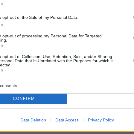
 επιβλητικό Volvo
In
στίζει στην Ελλάδα;
πριν 27 λεπτά
Γιατί να δίνουμε στα παιδιά
o opt-out of the Sale of my Personal Data.
σαρδέλες;
In
ς που η βασίλισσα
α άφηνε ποτέ να
πριν 27 λεπτά
to opt-out of processing my Personal Data for Targeted
τηλέφωνο
Φοβάστε τις κυβερνο-επιθέσεις;
ing.
Επτά βήματα που θα σας
In
προστατεύσουν
 22 χρόνια από τον
o opt-out of Collection, Use, Retention, Sale, and/or Sharing
ήτρη Παπαμιχαήλ: Η
ersonal Data that Is Unrelated with the Purposes for which it
πριν 27 λεπτά
lected.
ίνος Φιλμ για το
Ένας άλλος Τζον Γκούντμαν: H νέα
In
βεντόπαιδο του
φωτογραφία στα 74 του στην οποί
μά»
φαίνεται ακόμα πιο αδυνατισμένος
consents
ΤΙΣ ΕΙΔΗΣΕΙΣ
CONFIRM
Data Deletion
Data Access
Privacy Policy