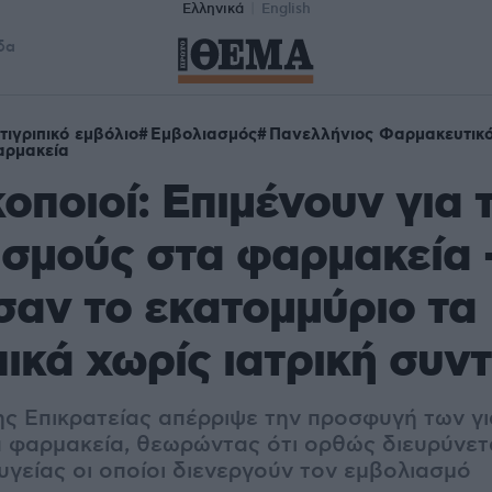
Ελληνικά
English
δα
τιγριπικό εμβόλιο
Εμβολιασμός
Πανελλήνιος Φαρμακευτικ
ρμακεία
ποιοί: Επιμένουν για 
σμούς στα φαρμακεία 
αν το εκατομμύριο τα
πικά χωρίς ιατρική συν
ης Επικρατείας απέρριψε την προσφυγή των γι
 φαρμακεία, θεωρώντας ότι ορθώς διευρύνετ
υγείας οι οποίοι διενεργούν τον εμβολιασμό