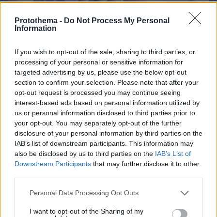
Protothema -
Do Not Process My Personal
Information
If you wish to opt-out of the sale, sharing to third parties, or
processing of your personal or sensitive information for
targeted advertising by us, please use the below opt-out
08.08.2026, 16:24
section to confirm your selection. Please note that after your
Ανεύρυσμα: Απλό τεστ του αντίχειρα προμηνύει
opt-out request is processed you may continue seeing
τον αυξημένο κίνδυνο – Γίνεται σε 1 λεπτό
interest-based ads based on personal information utilized by
us or personal information disclosed to third parties prior to
your opt-out. You may separately opt-out of the further
disclosure of your personal information by third parties on the
IAB’s list of downstream participants. This information may
also be disclosed by us to third parties on the
IAB’s List of
Downstream Participants
that may further disclose it to other
third parties.
Please note that this website/app uses one or more Google
Personal Data Processing Opt Outs
services and may gather and store information including but
not limited to your visit or usage behaviour. You may click to
I want to opt-out of the Sharing of my