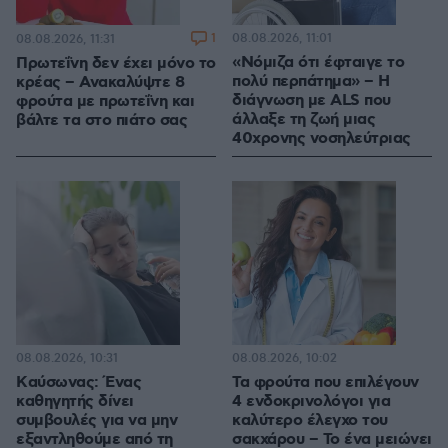
1
08.08.2026, 11:01
08.08.2026, 11:31
«Νόμιζα ότι έφταιγε το
Πρωτεΐνη δεν έχει μόνο το
πολύ περπάτημα» – Η
κρέας – Ανακαλύψτε 8
διάγνωση με ALS που
φρούτα με πρωτεΐνη και
άλλαξε τη ζωή μιας
βάλτε τα στο πιάτο σας
40χρονης νοσηλεύτριας
08.08.2026, 10:31
08.08.2026, 10:02
Kαύσωνας: Ένας
Τα φρούτα που επιλέγουν
καθηγητής δίνει
4 ενδοκρινολόγοι για
συμβουλές για να μην
καλύτερο έλεγχο του
εξαντληθούμε από τη
σακχάρου – Το ένα μειώνει