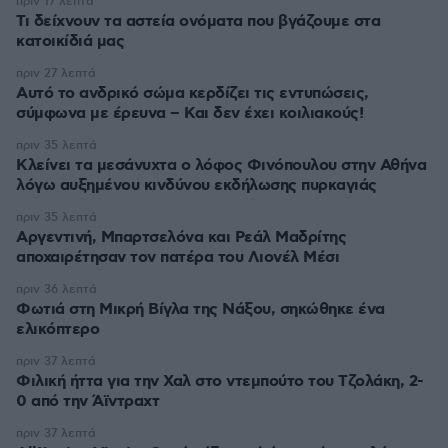
πριν 17 λεπτά
Τι δείχνουν τα αστεία ονόματα που βγάζουμε στα
κατοικίδιά μας
πριν 27 λεπτά
Αυτό το ανδρικό σώμα κερδίζει τις εντυπώσεις,
σύμφωνα με έρευνα – Και δεν έχει κοιλιακούς!
πριν 35 λεπτά
Κλείνει τα μεσάνυχτα ο λόφος Φινόπουλου στην Αθήνα
λόγω αυξημένου κινδύνου εκδήλωσης πυρκαγιάς
πριν 35 λεπτά
Αργεντινή, Μπαρτσελόνα και Ρεάλ Μαδρίτης
αποχαιρέτησαν τον πατέρα του Λιονέλ Μέσι
πριν 36 λεπτά
Φωτιά στη Μικρή Βίγλα της Νάξου, σηκώθηκε ένα
ελικόπτερο
πριν 37 λεπτά
Φιλική ήττα για την Χαλ στο ντεμπούτο του Τζολάκη, 2-
0 από την Άϊντραχτ
πριν 37 λεπτά