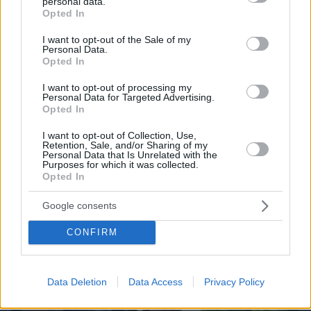
personal data.
grant or deny consent to Google and its third-party tags to
Opted In
use your data for below specified purposes in below Google
consent section.
I want to opt-out of the Sale of my
Personal Data.
Opted In
I want to opt-out of processing my
Personal Data for Targeted Advertising.
Opted In
I want to opt-out of Collection, Use,
Retention, Sale, and/or Sharing of my
Personal Data that Is Unrelated with the
08.08.2026, 09:31
Purposes for which it was collected.
Opted In
Κυριάκος Μητσοτάκης: Το πρώτο μου και το
αγαπημένο μου αυτοκίνητο
Google consents
CONFIRM
Data Deletion
Data Access
Privacy Policy