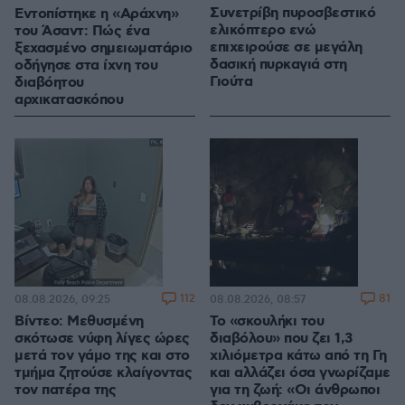
Συνετρίβη πυροσβεστικό
Εντοπίστηκε η «Αράχνη»
ελικόπτερο ενώ
του Άσαντ: Πώς ένα
επιχειρούσε σε μεγάλη
ξεχασμένο σημειωματάριο
δασική πυρκαγιά στη
οδήγησε στα ίχνη του
Γιούτα
διαβόητου
αρχικατασκόπου
112
81
08.08.2026, 09:25
08.08.2026, 08:57
Βίντεο: Μεθυσμένη
Το «σκουλήκι του
σκότωσε νύφη λίγες ώρες
διαβόλου» που ζει 1,3
μετά τον γάμο της και στο
χιλιόμετρα κάτω από τη Γη
τμήμα ζητούσε κλαίγοντας
και αλλάζει όσα γνωρίζαμε
τον πατέρα της
για τη ζωή: «Οι άνθρωποι