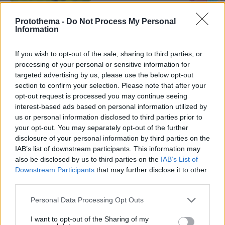
Northern Heights
Candy Bub
Cut The Rope
Protothema -
Do Not Process My Personal
Information
ΔΕΙΤΕ ΟΛΑ ΤΑ GAMES
If you wish to opt-out of the sale, sharing to third parties, or
processing of your personal or sensitive information for
targeted advertising by us, please use the below opt-out
Best of Network
section to confirm your selection. Please note that after your
opt-out request is processed you may continue seeing
interest-based ads based on personal information utilized by
us or personal information disclosed to third parties prior to
your opt-out. You may separately opt-out of the further
disclosure of your personal information by third parties on the
IAB’s list of downstream participants. This information may
also be disclosed by us to third parties on the
IAB’s List of
Downstream Participants
that may further disclose it to other
third parties.
Please note that this website/app uses one or more Google
Personal Data Processing Opt Outs
services and may gather and store information including but
not limited to your visit or usage behaviour. You may click to
I want to opt-out of the Sharing of my