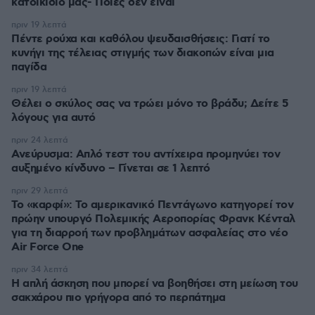
κατοικίδιό μας- Ποιες δεν είναι
πριν 19 λεπτά
Πέντε ρούχα και καθόλου ψευδαισθήσεις: Γιατί το
κυνήγι της τέλειας στιγμής των διακοπών είναι μια
παγίδα
πριν 19 λεπτά
Θέλει ο σκύλος σας να τρώει μόνο το βράδυ; Δείτε 5
λόγους για αυτό
πριν 24 λεπτά
Ανεύρυσμα: Απλό τεστ του αντίχειρα προμηνύει τον
αυξημένο κίνδυνο – Γίνεται σε 1 λεπτό
πριν 29 λεπτά
Το «καρφί»: Το αμερικανικό Πεντάγωνο κατηγορεί τον
πρώην υπουργό Πολεμικής Αεροπορίας Φρανκ Κένταλ
για τη διαρροή των προβλημάτων ασφαλείας στο νέο
Air Force One
πριν 34 λεπτά
Η απλή άσκηση που μπορεί να βοηθήσει στη μείωση του
σακχάρου πιο γρήγορα από το περπάτημα