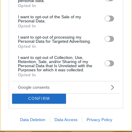
personal data.
grant or deny consent to Google and its third-party tags to
Opted In
use your data for below specified purposes in below Google
consent section.
I want to opt-out of the Sale of my
Personal Data.
Opted In
I want to opt-out of processing my
Personal Data for Targeted Advertising.
Opted In
πριν 24 λεπτά
I want to opt-out of Collection, Use,
Ανεύρυσμα: Απλό τεστ του αντίχειρα προμηνύει
Retention, Sale, and/or Sharing of my
τον αυξημένο κίνδυνο – Γίνεται σε 1 λεπτό
Personal Data that Is Unrelated with the
Purposes for which it was collected.
Opted In
Google consents
CONFIRM
Data Deletion
Data Access
Privacy Policy