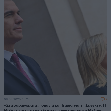
7
08.08.2026, 15:23
«Στα χαρακώματα» Ισπανία και Ιταλία για τη Σένγκεν: Η
Μαδρίτη απαντά με ελέγχους, ανυποχώρητη η Μελόνι