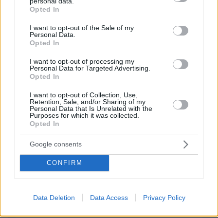
personal data.
grant or deny consent to Google and its third-party tags to
Opted In
use your data for below specified purposes in below Google
Γιώργος ill
consent section.
I want to opt-out of the Sale of my
18.05.2016, 19:58
Personal Data.
Τι δουλειά εχει ο Σατανας στην Ευρωπη ; Γιατι
Opted In
ξαφνικα τα βαζουν με την Ρωσια οι Μπρεζίνσκιδες !
I want to opt-out of processing my
Ο ΑΝΤΙΧΡΙΣΤΟΣ Ομπαμα ηταν Μαθητής και δεξί χερι
Personal Data for Targeted Advertising.
του Μπραζινσκι στο University of Illinois! Εκει ο
Opted In
Ομπαμα απέκτησε το μισος που εχει για την Ρωσια !
I want to opt-out of Collection, Use,
ΑΠΑΝΤΗΣΗ
Retention, Sale, and/or Sharing of my
Personal Data that Is Unrelated with the
Purposes for which it was collected.
Opted In
ΠΡΟΣΘΗΚΗ ΣΧΟΛΙΟΥ
Google consents
ΌΝΟΜΑ *
CONFIRM
Data Deletion
Data Access
Privacy Policy
EMAIL