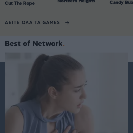
Northern Heights
Candy Bub
Cut The Rope
ΔΕΙΤΕ ΟΛΑ ΤΑ GAMES
Best of Network