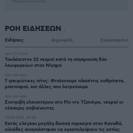
* Υποχρεωτικά πεδία
ΡΟΗ ΕΙΔΗΣΕΩΝ
Ειδήσεις
Δημοφιλή
Σχολιασμένα
πριν 21 λεπτά
Τουλάχιστον 22 νεκροί κατά τη σύγκρουση δύο
λεωφορείων στον Νίγηρα
πριν μία ώρα
7 ηπειρώτικες πίτες: Φτιάχνουμε πλασίντα, κοθρόπιτα,
μπατσαριά, και άλλες που λατρεύουμε
πριν μία ώρα
Συντριβή ελικοπτέρου στο Ρίο ντε Τζανέιρο, νεκροί οι
τέσσερις επιβαίνοντες
09.08.2026, 00:42
Εκτός ελέγχου μεγάλη δασική πυρκαγιά στον Καναδά,
χιλιάδες αναγκάστηκαν να εγκαταλείψουν τις εστίες