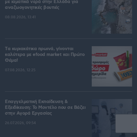
με ιαματικά νερά στην Ελλάδα για
αναζωογονητικές βουτιές
08.08.2026, 13:41
Tα κυριακάτικα πρωινά, γίνονται
καλύτερα με efood market και Πρώτο
Θέμα!
07.08.2026, 12:25
Επαγγελματική Εκπαίδευση &
Εξειδίκευση: Το Mοντέλο που σε Bάζει
στην Aγορά Eργασίας
26.07.2026, 09:54