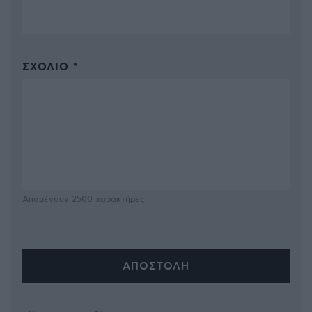
ΣΧΌΛΙΟ *
Απομένουν
2500
χαρακτήρες