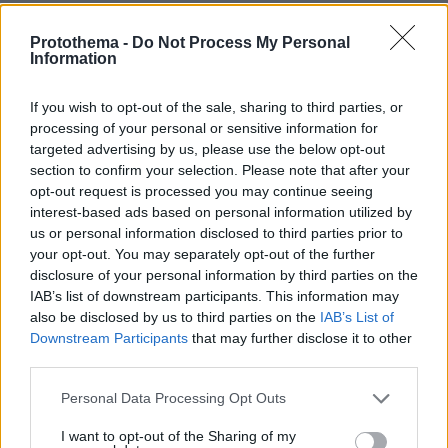
ΑΠΑΝΤΗΣΗ
Protothema -
Do Not Process My Personal
Information
Δημήτρης
18.05.2016, 20:49
If you wish to opt-out of the sale, sharing to third parties, or
Καιρός να τελειώνουμε με τη Ρωσσία. Απειλεί τους
processing of your personal or sensitive information for
Αμερικάνους χωρίς λόγο! Τι δουλειά έχουν να
targeted advertising by us, please use the below opt-out
πετάνε πάνω από τα πλοία τους?
section to confirm your selection. Please note that after your
ΑΠΑΝΤΗΣΗ
opt-out request is processed you may continue seeing
interest-based ads based on personal information utilized by
us or personal information disclosed to third parties prior to
@Γιώργος ill
your opt-out. You may separately opt-out of the further
18.05.2016, 20:42
disclosure of your personal information by third parties on the
Το "ill" είναι από το Illinois ή από το άρρωστος; Για το
IAB’s list of downstream participants. This information may
δεύτερο σε κόβω... Ακόμα να σταματήσουν οι
also be disclosed by us to third parties on the
IAB’s List of
ψεκασμοί με DDT στο Ιλλινόι; Ετοιμαστείτε για Hillary,
Downstream Participants
that may further disclose it to other
rednecks!
third parties.
ΑΠΑΝΤΗΣΗ
Please note that this website/app uses one or more Google
Personal Data Processing Opt Outs
services and may gather and store information including but
not limited to your visit or usage behaviour. You may click to
I want to opt-out of the Sharing of my